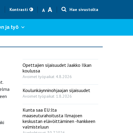
Text size smaller
Text size bigger
A
h
Kontrasti
Hae sivustolta
A
n ja työ
Opettajien sijaisuudet Jaakko Ilkan
koulussa
Avoimet työpaikat
4.8.2026
t.
jelma
Koulunkäynninohjaajan sijaisuudet
seen
Avoimet työpaikat
1.8.2026
Kunta saa EU:lta
maaseuturahoitusta Ilmajoen
keskustan elävöittäminen -hankkeen
ki
valmisteluun
Ajankohtaiset
30.7.2026