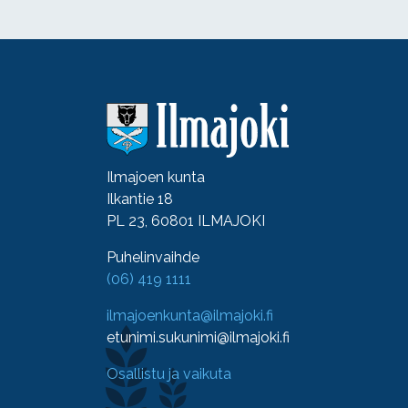
Ilmajoen kunta
Ilkantie 18
PL 23, 60801 ILMAJOKI
Puhelinvaihde
(06) 419 1111
ilmajoenkunta@ilmajoki.fi
etunimi.sukunimi@ilmajoki.fi
Osallistu ja vaikuta