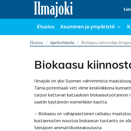
Hyppää sisältöön
Säh
Etusivu
Asuminen ja ympäristö
K
Etusivu
Ajankohtaista
Biokaasu kiinnostaa Ilmajo
Biokaasu kiinnost
Ilmajoki on yksi Suomen vahvimmista maatalousp
Tämä potentiaali veti viime keskiviikkona kunnant
tarjosi kattavan katsauksen biokaasutuotannon ra
saatiin käytännön esimerkkien kautta.
– Biokaasu on vähäpäästöinen ratkaisu maataloud
kustannusten noustua biokaasun tuotanto on alk
Seinäjoen ammattikorkeakoulusta.