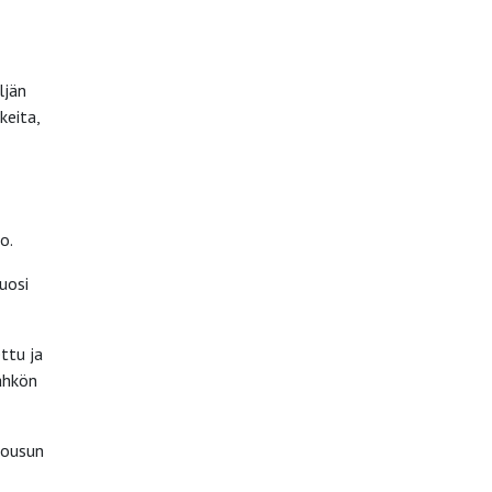
ljän
keita,
o.
uosi
ttu ja
ähkön
nousun