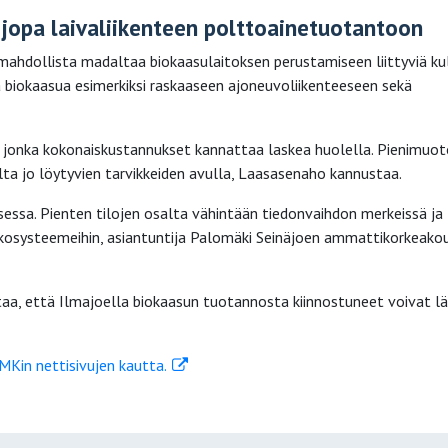
 jopa laivaliikenteen polttoainetuotantoon
 mahdollista madaltaa biokaasulaitoksen perustamiseen liittyviä kul
biokaasua esimerkiksi raskaaseen ajoneuvoliikenteeseen sekä
, jonka kokonaiskustannukset kannattaa laskea huolella. Pienimuot
lta jo löytyvien tarvikkeiden avulla, Laasasenaho kannustaa.
sessa. Pienten tilojen osalta vähintään tiedonvaihdon merkeissä ja
 ekosysteemeihin, asiantuntija Palomäki Seinäjoen ammattikorkeako
aa, että Ilmajoella biokaasun tuotannosta kiinnostuneet voivat l
MKin nettisivujen kautta.