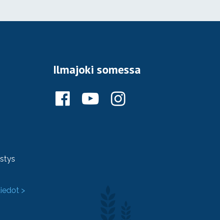
Ilmajoki somessa
ystys
tiedot >