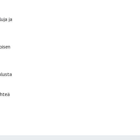
uja ja
oisen
ulusta
ähteä