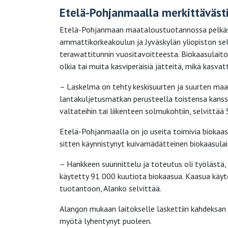
Etelä-Pohjanmaalla merkittäväst
Etelä-Pohjanmaan maataloustuotannossa pelkäst
ammattikorkeakoulun ja Jyväskylän yliopiston se
terawattitunnin vuositavoitteesta. Biokaasulait
olkia tai muita kasviperäisiä jätteitä, mikä kasvat
– Laskelma on tehty keskisuurten ja suurten maati
lantakuljetusmatkan perusteella toistensa kanssa 
valtateihin tai liikenteen solmukohtiin, selvittä
Etelä-Pohjanmaalla on jo useita toimivia biokaas
sitten käynnistynyt kuivamädätteinen biokaasula
– Hankkeen suunnittelu ja toteutus oli työlästä,
käytetty 91 000 kuutiota biokaasua. Kaasua käyt
tuotantoon, Alanko selvittää.
Alangon mukaan laitokselle laskettiin kahdeksan
myötä lyhentynyt puoleen.