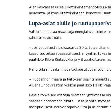
Alan kasvaessa uusia liiketoimintamahdollisuuksi
neuvonta- ja konsulttitoimintaan, koneteollisuut
Lupa-asiat alulle jo ruutupaperiv
Valtio kannustaa maatiloja energiainvestointeihin
rahoituskuviot näin:
– Jos tuotetusta biokaasusta 80 % tulee tilan o
kaasu tuotetaan pääasiallisesti myyntiin, tukea i
päällikkö Ritva Rintapukka ja yritysrahoituksen as
Rahoituksen lisäksi myös biokaasutuotantoon liit
– Tuotannon määrä ja laitoksen sijainti määritte
Aluehallintoviraston yksikön päällikkö Heikki Paja
Pajala rohkaisee yrittäjiä olemaan yhteydessä vir
saadaan etenemään aikataulussa ja yhteistyössä
monipuolisesti neuvontapalveluita ja asiantuntijo