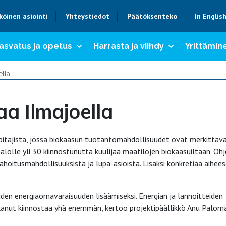
köinen asiointi
Yhteystiedot
Päätöksenteko
In Englis
asvatus ja opetus
Harrasta ja viihdy
Yrittämine
ella
aa Ilmajoella
itäjistä, jossa biokaasun tuotantomahdollisuudet ovat merkittävä
alolle yli 30 kiinnostunutta kuulijaa maatilojen biokaasuiltaan. Oh
hoitusmahdollisuuksista ja lupa-asioista. Lisäksi konkretiaa aihee
en energiaomavaraisuuden lisäämiseksi. Energian ja lannoitteiden
anut kiinnostaa yhä enemmän, kertoo projektipäällikkö Anu Palomä