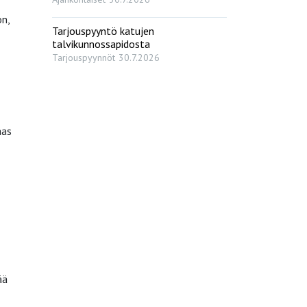
on,
Tarjouspyyntö katujen
talvikunnossapidosta
Tarjouspyynnöt
30.7.2026
aas
ää