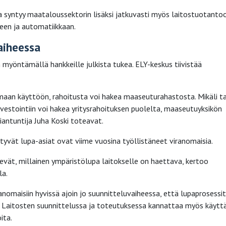
a syntyy maataloussektorin lisäksi jatkuvasti myös laitostuotanto
een ja automatiikkaan.
aiheessa
 myöntämällä hankkeille julkista tukea. ELY-keskus tiivistää
maan käyttöön, rahoitusta voi hakea maaseuturahastosta. Mikäli t
nvestointiin voi hakea yritysrahoituksen puolelta, maaseutuyksikön
iantuntija Juha Koski toteavat.
tyvät lupa-asiat ovat viime vuosina työllistäneet viranomaisia.
levät, millainen ympäristölupa laitokselle on haettava, kertoo
la.
anomaisiin hyvissä ajoin jo suunnitteluvaiheessa, että lupaprosessit
. Laitosten suunnittelussa ja toteutuksessa kannattaa myös käytt
ita.