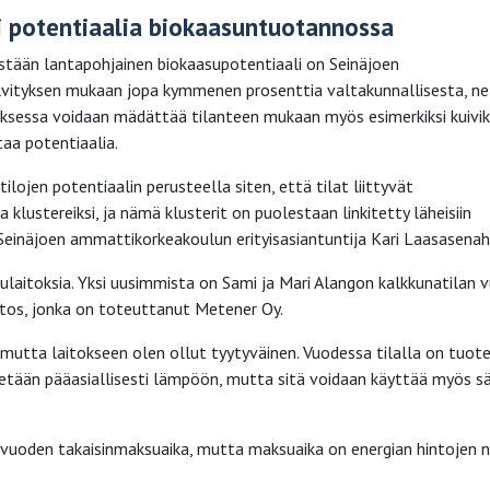
i potentiaalia biokaasuntuotannossa
ään lantapohjainen biokaasupotentiaali on Seinäjoen
lvityksen mukaan jopa kymmenen prosenttia valtakunnallisesta, ne
oksessa voidaan mädättää tilanteen mukaan myös esimerkiksi kuivik
taa potentiaalia.
lojen potentiaalin perusteella siten, että tilat liittyvät
klustereiksi, ja nämä klusterit on puolestaan linkitetty läheisiin
ä Seinäjoen ammattikorkeakoulun erityisasiantuntija Kari Laasasenah
ulaitoksia. Yksi uusimmista on Sami ja Mari Alangon kalkkunatilan v
itos, jonka on toteuttanut Metener Oy.
 mutta laitokseen olen ollut tyytyväinen. Vuodessa tilalla on tuote
etään pääasiallisesti lämpöön, mutta sitä voidaan käyttää myös s
 vuoden takaisinmaksuaika, mutta maksuaika on energian hintojen 