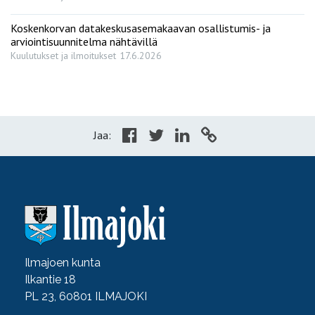
Koskenkorvan datakeskusasemakaavan osallistumis- ja
arviointisuunnitelma nähtävillä
Kuulutukset ja ilmoitukset
17.6.2026
Jaa:
Ilmajoen kunta
Ilkantie 18
PL 23, 60801 ILMAJOKI