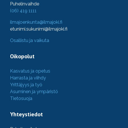
Puhelinvaihde
(06) 419 1111
ilmajoenkunta@ilmajoki.fi
etunimi.sukunimi@ilmajoki.fi
Osallistu ja vaikuta
Oikopolut
Kasvatus ja opetus
Harrasta ja viihdy
Yrittäjyys ja työ
Asuminen ja ympäristö
Tietosuoja
Yhteystiedot