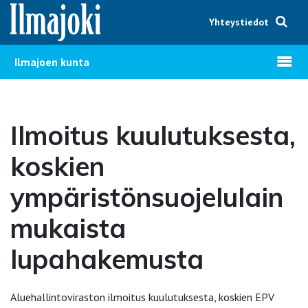
Hyppää sisältöön
Yhteystiedot
Avaa v
Ilmajoen kunta
Ilmoitus kuulutuksesta,
koskien
ympäristönsuojelulain
mukaista
lupahakemusta
Aluehallintoviraston ilmoitus kuulutuksesta, koskien EPV