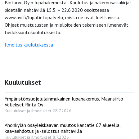
Bioturve Oy:n lupahakemusta. Kuulutus ja hakemusasiakirjat
pidetään nähtävillä 15.5. – 22.6.2020 osoitteessa
www.avi.fi/lupatietopalvelu, mistä ne ovat luettavissa.
Ohjeet muistutusten ja mielipiteiden tekemiseen ilmenevät
tiedoksiantokuulutuksesta.
Ilmoitus kuulutuksesta
Kuulutukset
Ympäristönsuojelulainmukainen lupahakemus, Maansiirto
Veljekset Rinta Oy
Kuulutukset ja ilmoitukset
28.7.2026
Ahonkylän osayleiskaavan muutos kantatie 67 alueella,
kaavaehdotus ja -selostus nähtävillä
Kuulutukset ja ilmoitukset
8.7.2026