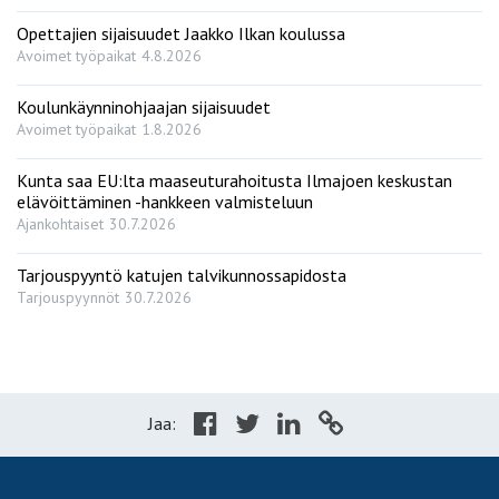
Opettajien sijaisuudet Jaakko Ilkan koulussa
Avoimet työpaikat
4.8.2026
Koulunkäynninohjaajan sijaisuudet
Avoimet työpaikat
1.8.2026
Kunta saa EU:lta maaseuturahoitusta Ilmajoen keskustan
elävöittäminen -hankkeen valmisteluun
Ajankohtaiset
30.7.2026
Tarjouspyyntö katujen talvikunnossapidosta
Tarjouspyynnöt
30.7.2026
Jaa: