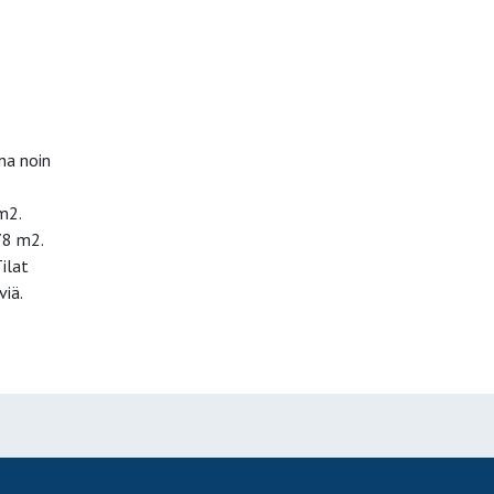
na noin
m2.
78 m2.
ilat
viä.