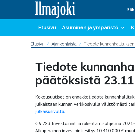
Hyppää sisältöön
Säh
Etusivu
Asuminen ja ympäristö
K
Etusivu
Ajankohtaista
Tiedote kunnanhallituksen
Tiedote kunnanha
päätöksistä 23.1
Kokousuutiset on ennakkotiedote kunnanhallitukse
julkaistaan kunnan verkkosivulla välittömästi ta
julkaisusivulta.
§ § 283 Investoinnit ja rakentamisohjelma 202
Alkuperäinen investointiesitys 10.410.000 € mu