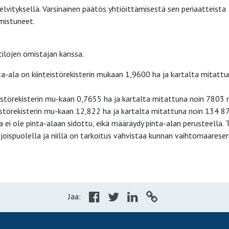
lvityksellä. Varsinainen päätös yhtiöittämisestä sen periaatteista
mistuneet.
ilojen omistajan kanssa.
a-ala on kiinteistörekisterin mukaan 1,9600 ha ja kartalta mitattu
istörekisterin mu-kaan 0,7655 ha ja kartalta mitattuna noin 7803 
istörekisterin mu-kaan 12,822 ha ja kartalta mitattuna noin 134 8
ei ole pinta-alaan sidottu, eikä määräydy pinta-alan perusteella. T
oispuolella ja niillä on tarkoitus vahvistaa kunnan vaihtomaareser
Jaa: