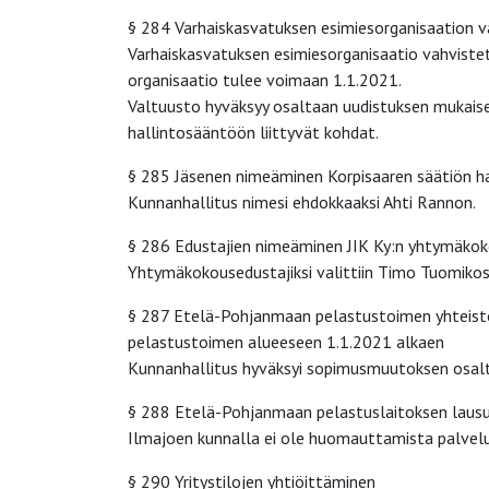
§ 284 Varhaiskasvatuksen esimiesorganisaation 
Varhaiskasvatuksen esimiesorganisaatio vahvistett
organisaatio tulee voimaan 1.1.2021.
Valtuusto hyväksyy osaltaan uudistuksen mukaise
hallintosääntöön liittyvät kohdat.
§ 285 Jäsenen nimeäminen Korpisaaren säätiön 
Kunnanhallitus nimesi ehdokkaaksi Ahti Rannon.
§ 286 Edustajien nimeäminen JIK Ky:n yhtymäko
Yhtymäkokousedustajiksi valittiin Timo Tuomikosk
§ 287 Etelä-Pohjanmaan pelastustoimen yhteist
pelastustoimen alueeseen 1.1.2021 alkaen
Kunnanhallitus hyväksyi sopimusmuutoksen osalta
§ 288 Etelä-Pohjanmaan pelastuslaitoksen laus
Ilmajoen kunnalla ei ole huomauttamista palvel
§ 290 Yritystilojen yhtiöittäminen