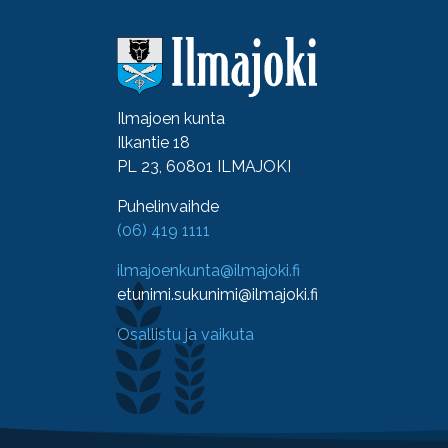
Ilmajoen kunta
Ilkantie 18
PL 23, 60801 ILMAJOKI
Puhelinvaihde
(06) 419 1111
ilmajoenkunta@ilmajoki.fi
etunimi.sukunimi@ilmajoki.fi
Osallistu ja vaikuta