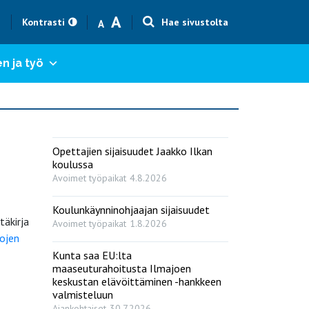
Text size smaller
Text size bigger
A
h
Kontrasti
Hae sivustolta
A
n ja työ
Opettajien sijaisuudet Jaakko Ilkan
koulussa
Avoimet työpaikat
4.8.2026
Koulunkäynninohjaajan sijaisuudet
täkirja
Avoimet työpaikat
1.8.2026
tojen
Kunta saa EU:lta
maaseuturahoitusta Ilmajoen
keskustan elävöittäminen -hankkeen
valmisteluun
Ajankohtaiset
30.7.2026