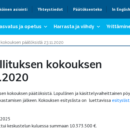
köinen asiointi
Yhteystiedot
Päätöksenteko
In Englis
asvatus ja opetus
Harrasta ja viihdy
Yrittämine
 kokouksen päätöksistä 23.11.2020
llituksen kokouksen
1.2020
n kokouksen päätöksistä. Lopullinen ja käsittelyvaiheittainen pöy
rkastamisen jälkeen. Kokouksen esityslista on luettavissa
esityslis
1-2025
uttui keskustelun kuluessa summaan 10.373.500 €.