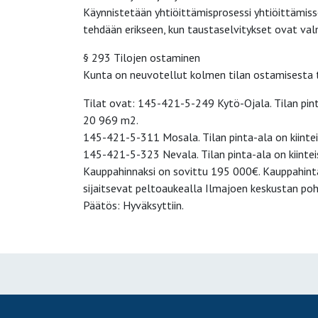
Käynnistetään yhtiöittämisprosessi yhtiöittämisse
tehdään erikseen, kun taustaselvitykset ovat val
§ 293 Tilojen ostaminen
Kunta on neuvotellut kolmen tilan ostamisesta t
Tilat ovat: 145-421-5-249 Kytö-Ojala. Tilan pint
20 969 m2.
145-421-5-311 Mosala. Tilan pinta-ala on kiinte
145-421-5-323 Nevala. Tilan pinta-ala on kiinte
Kauppahinnaksi on sovittu 195 000€. Kauppahinta 
sijaitsevat peltoaukealla Ilmajoen keskustan pohj
Päätös: Hyväksyttiin.