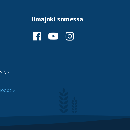
Ilmajoki somessa
ystys
tiedot >