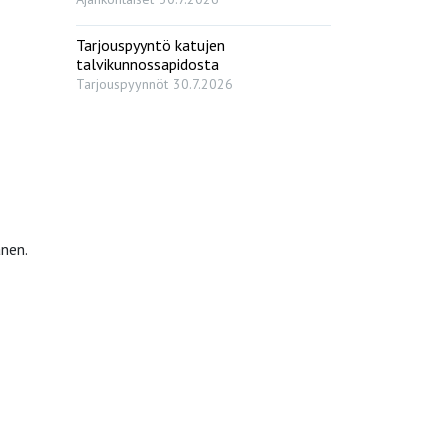
Tarjouspyyntö katujen
talvikunnossapidosta
Tarjouspyynnöt
30.7.2026
anen.