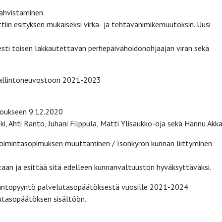
vahvistaminen
iin esityksen mukaiseksi virka- ja tehtävänimikemuutoksin. Uusi
sti toisen lakkautettavan perhepäivähoidonohjaajan viran sekä
hallintoneuvostoon 2021-2023
koukseen 9.12.2020
i, Ahti Ranto, Juhani Filppula, Matti Ylisaukko-oja sekä Hannu Akk
oimintasopimuksen muuttaminen / Isonkyrön kunnan liittyminen
an ja esittää sitä edelleen kunnanvaltuuston hyväksyttäväksi.
untopyyntö palvelutasopäätöksestä vuosille 2021-2024
utasopäätöksen sisältöön.