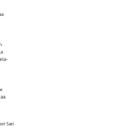
aa
n
la
elä-
e.
tää
ri Sari