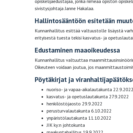
opiskelijaedustajaa, jonka nimeää opiston opiskel
sivistysjohtaja Janne Hakalaa.
Hallintosääntöön esitetään muut
Kunnanhallitus esittää valtuustolle lisäystä va
erityisestä tuesta tekisi kasvatus- ja opetuslaut
Edustaminen maaoikeudessa
Kunnanhallitus valtuuttaa maanmittausinsinööri
Oikeuteen voidaan joutua, jos maanmittaustoimit
Pöytäkirjat ja viranhaltijapäätöks
nuoriso- ja vapaa-aikalautakunta 22.9.202
kasvatus- ja opetuslautakunta 27.9.2022
henkilöstöjaosto 29.9.2022
perusturvalautakunta 6.10.2022
ynpäristölautakunta 11.10.2022
JIK ky:n johtokunta
maakuntahallitus 19.9.2022