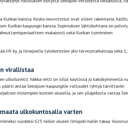
yväksynyt hallituksen esitystä Seinäjoki-vetoisesta ratkaisusta, v
a Kurikan kanssa. Koska neuvottelut ovat olleet rakentavia, hallit
isen Kurikan kaupungin kanssa. Sopimuksen lähtökohtana on palvel
 aiheuttamisperiaatteen mukaisesti sekä Kurikan toimiminen
ä JIK ky, ja Ilmajoella työskentelee yksi terveystarkastaja sekä 1
n virallistaa
en ulkoilureitti. Vaikka reitti on ollut käytössä jo kaksikymmentä v
tus päätti antaa Seinäjoen kaupungille valtuudet ryhtyä tarvittaviin
tti sijaitsee molempien kuntien alueella, ja sen ylläpidosta vastaa Se
 maata ulkokuntosalia varten
ymmeneksi vuodeksi 625 neliön alueen Ilmajoki-hallin takaa. Vuosivu