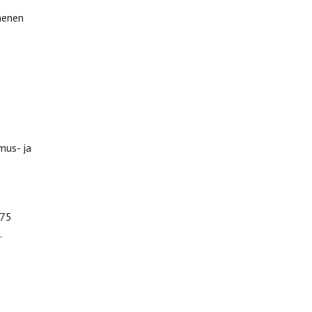
menen
mus- ja
675
.