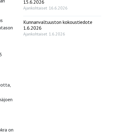
aan
15.6.2026
Ajankohtaiset
16.6.2026
us
Kunnanvaltuuston kokoustiedote
utason
1.6.2026
Ajankohtaiset
1.6.2026
,5
uotta,
inäjoen
okra on