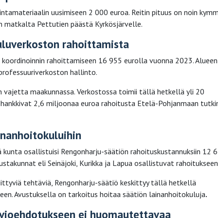
intamateriaalin uusimiseen 2 000 euroa. Reitin pituus on noin kym
in matkalta Pettutien päästä Kyrkösjärvelle.
uluverkoston rahoittamista
 koordinoinnin rahoittamiseen 16 955 eurolla vuonna 2023. Alueen
professuuriverkoston hallinto.
n vajetta maakunnassa. Verkostossa toimii tällä hetkellä yli 20
t hankkivat 2,6 miljoonaa euroa rahoitusta Etelä-Pohjanmaan tutki
inanhoitokuluihin
 kunta osallistuisi Rengonharju-säätiön rahoituskustannuksiin 12 
ustakunnat eli Seinäjoki, Kurikka ja Lapua osallistuvat rahoitukseen
ttyviä tehtäviä, Rengonharju-säätiö keskittyy tällä hetkellä
en. Avustuksella on tarkoitus hoitaa säätiön lainanhoitokuluja
.
rvioehdotukseen ei huomautettavaa