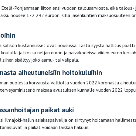
a Etelä-Pohjanmaan liiton ensi vuoden talousarviosta, eikä talous- 
aksu nousee 172 292 euroon, sillä jäsenkuntien maksuosuuteen o
oihin
tä sähkön kustannukset ovat nousussa. Tästä syystä hallitus päätti
 koululla jatkossa neljän euron ja päiväkodeissa viiden euron kertah
 siihen sisältyy joko aamu- tai välipala.
nasta aiheutuneisiin hoitokuluihin
kunnan puolesta korvausta valtiolta vuoden 2022 koronasta aiheutun
- ja terveysministeriö maksaa avustuksen kunnalle vuoden 2022 lopp
assanhoitajan paikat auki
ksi Ilmajoki-hallin asiakaspalvelija on siirtynyt hoitamaan hallimest
tämisluvat ja paikat voidaan laikkaa hakuun.