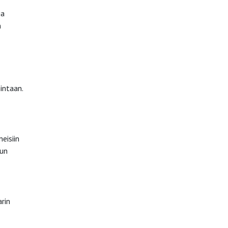
ja
n
intaan.
eisiin
uun
arin