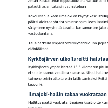
Ähtäri. Keskustelun lopputuloksena valtuusto ei h
palautti asian takaisin valmisteluun.
Kokouksen jälkeen Ilmajoki on käynyt keskusteluj
päätti aloittaa yhteistoimintasopimuksen laatim
säilyminen nykyisellä tasolla, kustannusten jako
vastuukuntana.
Tällä hetkellä ympäristöterveydenhuollon järjestä
eläinlääkäriä.
Kyrkösjärven ulkoilureitti halutaa
Kyrkösjärven ympäri kiertää 15,5 kilometrin pituin
ei se ole saanut virallista statusta. Niinpä halli
toimenpiteisiin ulkoilureitin laillistamiseksi. Rei
kaupunki.
Ilmajoki-hallin takaa vuokrataan
Hallitus päätti vuokrata Ilmajoen kisailijoille k