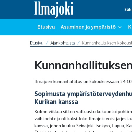
Hyppää sisältöön
Säh
Etusivu
Asuminen ja ympäristö
K
Etusivu
Ajankohtaista
Kunnanhallituksen kokous
Kunnanhallituksen
Ilmajoen kunnanhallitus on kokouksessaan 24.10.
Sopimusta ympäristöterveydenhu
Kurikan kanssa
Kolme viikkoa sitten valtuusto kokoontui pohti
vaihtoehtoja oli kaksi. Joko Ilmajoki voisi järjes
kanssa, johon kuuluu Seinäjoki, Isokyrö, Lapua, Kauh