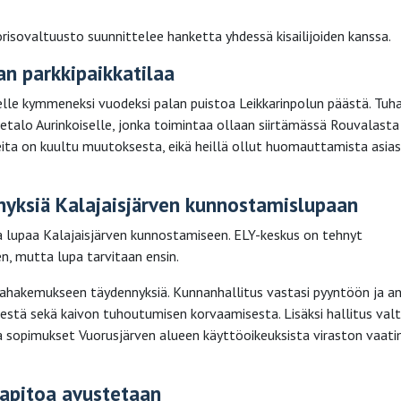
risovaltuusto suunnittelee hanketta yhdessä kisailijoiden kanssa.
an parkkipaikkatilaa
elle kymmeneksi vuodeksi palan puistoa Leikkarinpolun päästä. Tuh
hetalo Aurinkoiselle, jonka toimintaa ollaan siirtämässä Rouvalasta
reita on kuultu muutoksesta, eikä heillä ollut huomauttamista asias
nyksiä Kalajaisjärven kunnostamislupaan
a lupaa Kalajaisjärven kunnostamiseen. ELY-keskus on tehnyt
, mutta lupa tarvitaan ensin.
pahakemukseen täydennyksiä. Kunnanhallitus vastasi pyyntöön ja an
teestä sekä kaivon tuhoutumisen korvaamisesta. Lisäksi hallitus valt
sopimukset Vuorusjärven alueen käyttöoikeuksista viraston vaat
apitoa avustetaan