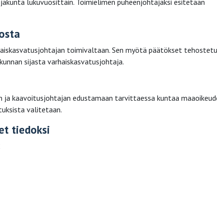
ijakunta lukuvuosittain. Toimielimen puheenjohtajaksi esitetään
osta
rhaiskasvatusjohtajan toimivaltaan. Sen myötä päätökset tehostetu
akunnan sijasta varhaiskasvatusjohtaja.
n ja kaavoitusjohtajan edustamaan tarvittaessa kuntaa maaoikeud
uksista valitetaan.
et tiedoksi
2