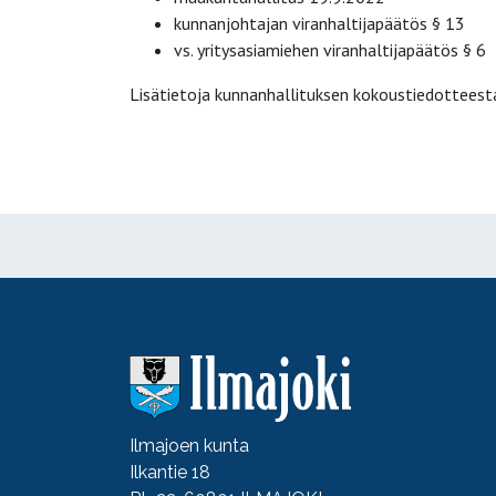
kunnanjohtajan viranhaltijapäätös § 13
vs. yritysasiamiehen viranhaltijapäätös § 6
Lisätietoja kunnanhallituksen kokoustiedotteest
Ilmajoen kunta
Ilkantie 18