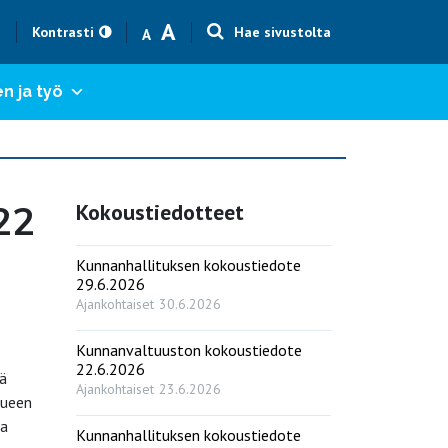
Text size smaller
Text size bigger
A
h
Kontrasti
Hae sivustolta
A
n ja työ
22
Kokoustiedotteet
Kunnanhallituksen kokoustiedote
29.6.2026
Ajankohtaiset
30.6.2026
Kunnanvaltuuston kokoustiedote
22.6.2026
ä
Ajankohtaiset
23.6.2026
lueen
ja
Kunnanhallituksen kokoustiedote