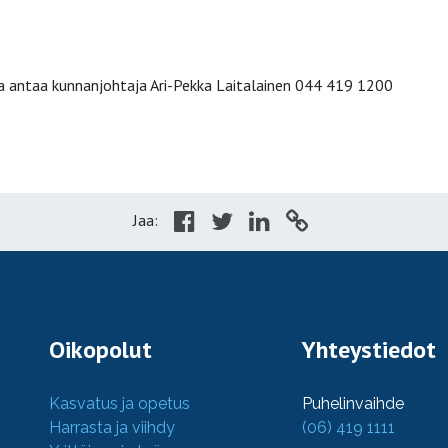
a antaa kunnanjohtaja Ari-Pekka Laitalainen 044 419 1200
Jaa:
Oikopolut
Yhteystiedot
Kasvatus ja opetus
Puhelinvaihde
Harrasta ja viihdy
(06) 419 1111