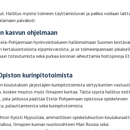
ut. Hallitus myönsi toimeen täyttämisluvan ja paikka voidaan laitt
älämäen päiväkoti.
n kasvun ohjelmaan
 Etelä-Pohjanmaan hyvinvointialueen hallinnoimaan Suomen kestävä
 kertaluontoisista elpymisvaroista, ja se toimeenpannaan jokaisel
akuun toteutumista sekä purkaa koronan aiheuttamia hoitojonoja Et
Opiston kurinpitotoimista
koulutuksen järjestäjien kurinpitotoimista siirtyy kuntien vastuull
, koskee muutos myös Ilmajoen kuntaa. Tästä syystä hallitus esit
n, joka jatkossa päättää Etelä-Pohjanmaan opistossa opiskelevien
a, palauttamisesta sekä kurinpitotoimista.
htori Kyösti Nyyssölää, ammatillisen opiskeluhuollon koulukuraatto
nahoa, Ilmajoen kunnan nuorisosihteeri Mari Roosia sekä