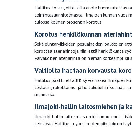
Hallitus totesi, ettei sillä ei ole huomautettava
toimintasuunnitelmasta. Ilmajoen kunnan vuosim
tulossa kolmen prosentin korotus.
Korotus henkilökunnan ateriahint
Sekä elintarvikkeiden, pesuaineiden, palkkojen et
korottaa ateriahintoja niin, että henkilökunta syö
Päiväkotien ateriahinta on hieman korkeampi, sillä
Valtiolta haetaan korvausta koro
Hallitus päätti, että JIK ky voi hakea Ilmajoen 
testaus-, rokottamis- ja hoitokuluihin. Sosiaali
mennessä.
Ilmajoki-hallin laitosmiehen ja k
Ilmajoki-hallin laitosmies on irtisanoutunut. Lisä
tehtävää. Hallitus myönsi molempiin toimiin täyt