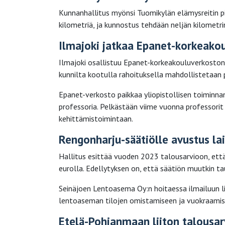
Kunnanhallitus myönsi Tuomikylän elämysreitin p
kilometriä, ja kunnostus tehdään neljän kilometr
Ilmajoki jatkaa Epanet-korkeako
Ilmajoki osallistuu Epanet-korkeakouluverkoston
kunnilta kootulla rahoituksella mahdollistetaan 
Epanet-verkosto paikkaa yliopistollisen toiminna
professoria. Pelkästään viime vuonna professori
kehittämistoimintaan.
Rengonharju-säätiölle avustus la
Hallitus esittää vuoden 2023 talousarvioon, että
eurolla. Edellytyksen on, että säätiön muutkin ta
Seinäjoen Lentoasema Oy:n hoitaessa ilmailuun lii
lentoaseman tilojen omistamiseen ja vuokraamise
Etelä-Pohjanmaan liiton talousa