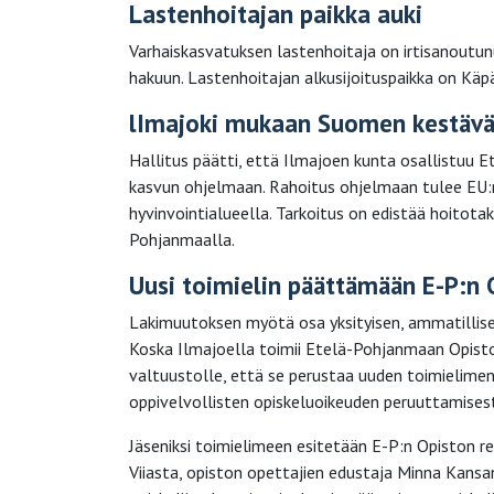
Lastenhoitajan paikka auki
Varhaiskasvatuksen lastenhoitaja on irtisanoutun
hakuun. Lastenhoitajan alkusijoituspaikka on Käp
lImajoki mukaan Suomen kestävä
Hallitus päätti, että Ilmajoen kunta osallistuu
kasvun ohjelmaan. Rahoitus ohjelmaan tulee EU:n
hyvinvointialueella. Tarkoitus on edistää hoitot
Pohjanmaalla.
Uusi toimielin päättämään E-P:n 
Lakimuutoksen myötä osa yksityisen, ammatillisen 
Koska Ilmajoella toimii Etelä-Pohjanmaan Opisto
valtuustolle, että se perustaa uuden toimielime
oppivelvollisten opiskeluoikeuden peruuttamisest
Jäseniksi toimielimeen esitetään E-P:n Opiston re
Viiasta, opiston opettajien edustaja Minna Kansa