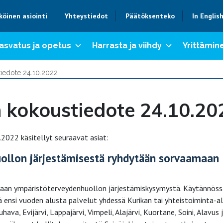
köinen asiointi
Yhteystiedot
Päätöksenteko
In Englis
asvatus ja opetus
Harrasta ja viihdy
Yrittämine
tiedote 24.10.2022
 kokoustiedote 24.10.20
2022 käsitellyt seuraavat asiat:
ollon järjestämisestä ryhdytään sorvaamaan
maan ympäristöterveydenhuollon järjestämiskysymystä. Käytännöss
tää ensi vuoden alusta palvelut yhdessä Kurikan tai yhteistoiminta-a
ava, Evijärvi, Lappajärvi, Vimpeli, Alajärvi, Kuortane, Soini, Alavus 