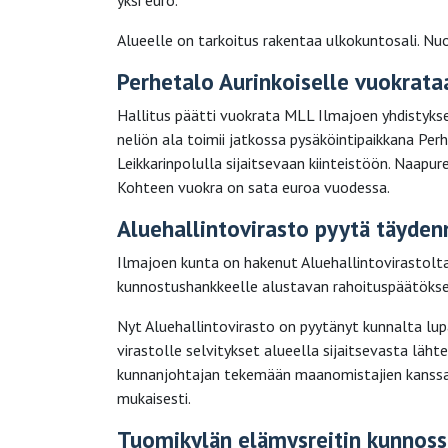
yksi euro.
Alueelle on tarkoitus rakentaa ulkokuntosali. Nuo
Perhetalo Aurinkoiselle vuokrata
Hallitus päätti vuokrata MLL Ilmajoen yhdistyks
neliön ala toimii jatkossa pysäköintipaikkana Per
Leikkarinpolulla sijaitsevaan kiinteistöön. Naapu
Kohteen vuokra on sata euroa vuodessa.
Aluehallintovirasto pyytä täyden
Ilmajoen kunta on hakenut Aluehallintovirastolt
kunnostushankkeelle alustavan rahoituspäätöksen
Nyt Aluehallintovirasto on pyytänyt kunnalta lu
virastolle selvitykset alueella sijaitsevasta läh
kunnanjohtajan tekemään maanomistajien kanssa 
mukaisesti.
Tuomikylän elämysreitin kunnoss