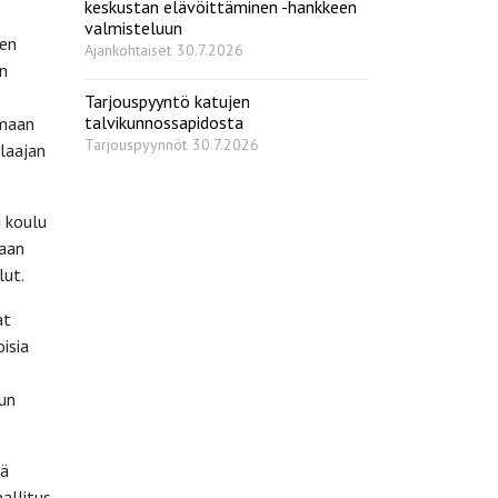
keskustan elävöittäminen -hankkeen
valmisteluun
den
Ajankohtaiset
30.7.2026
on
Tarjouspyyntö katujen
talvikunnossapidosta
imaan
Tarjouspyynnöt
30.7.2026
laajan
i koulu
laan
lut.
at
isia
kun
nä
allitus