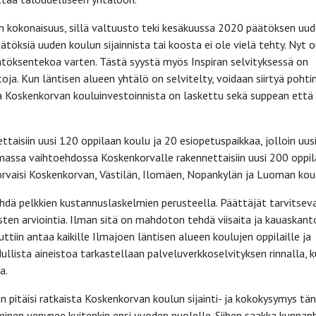
n kokonaisuus, sillä valtuusto teki kesäkuussa 2020 päätöksen uu
öksiä uuden koulun sijainnista tai koosta ei ole vielä tehty. Nyt 
äätöksentekoa varten. Tästä syystä myös Inspiran selvityksessä on
ja. Kun läntisen alueen yhtälö on selvitelty, voidaan siirtyä poht
 Koskenkorvan kouluinvestoinnista on laskettu sekä suppean että 
aisiin uusi 120 oppilaan koulu ja 20 esiopetuspaikkaa, jolloin uus
mmassa vaihtoehdossa Koskenkorvalle rakennettaisiin uusi 200 oppi
korvaisi Koskenkorvan, Västilän, Ilomäen, Nopankylän ja Luoman kou
hdä pelkkien kustannuslaskelmien perusteella. Päättäjät tarvitsev
sten arviointia. Ilman sitä on mahdoton tehdä viisaita ja kauaskanto
tiin antaa kaikille Ilmajoen läntisen alueen koulujen oppilaille ja
dullista aineistoa tarkastellaan palveluverkkoselvityksen rinnalla, 
a.
pitäisi ratkaista Koskenkorvan koulun sijainti- ja kokokysymys tä
inen venynee kuitenkin ensi vuoden puolelle. Siihen saakka kunnanh