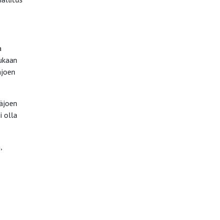
a
mukaan
ajoen
näjoen
i olla
,