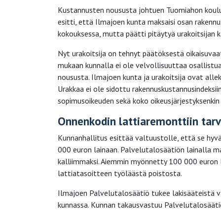
Kustannusten noususta johtuen Tuomiahon koulun r
esitti, että Ilmajoen kunta maksaisi osan rakennu
kokouksessa, mutta päätti pitäytyä urakoitsijan
Nyt urakoitsija on tehnyt päätöksestä oikaisuvaa
mukaan kunnalla ei ole velvollisuuttaa osallistu
noususta. Ilmajoen kunta ja urakoitsija ovat allek
Urakkaa ei ole sidottu rakennuskustannusindeksiin
sopimusoikeuden sekä koko oikeusjärjestyksenkin
Onnenkodin lattiaremonttiin tarvi
Kunnanhallitus esittää valtuustolle, että se hy
000 euron lainaan. Palvelutalosäätiön lainalla m
kalliimmaksi. Aiemmin myönnetty 100 000 euron lai
lattiatasoitteen työläästä poistosta.
Ilmajoen Palvelutalosäätiö tukee lakisääteistä v
kunnassa. Kunnan takausvastuu Palvelutalosäätiö