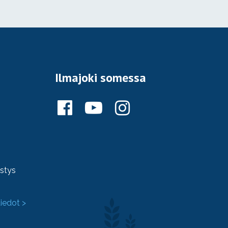
Ilmajoki somessa
ystys
tiedot >