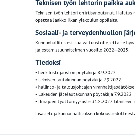
Teknisen työn lehtorin paikka auk
Teknisen työn lehtori on irtisanoutunut. Hallitus
opettaa Jaakko Ilkan yläkoulun oppilaita.
Sosiaali- ja terveydenhuollon jä
Kunnanhallitus esittää valtuustolle, että se hyv
järjestämissuunnitelman vuosille 2022─2025.
Tiedoksi
• henkilöstöjaoston pöytäkirja 8.9.2022
• teknisen lautakunnan pöytäkirja 7.9.2022
• hallinto- ja talousjohtajan viranhaltijapäätökse
• Lakeuden jätelautakunnan pöytäkirja 7.9.2022
• Ilmajoen työttömyysaste 31.8.2022 tilanteen m
Lisätietoja kunnanhallituksen kokoustiedotteest