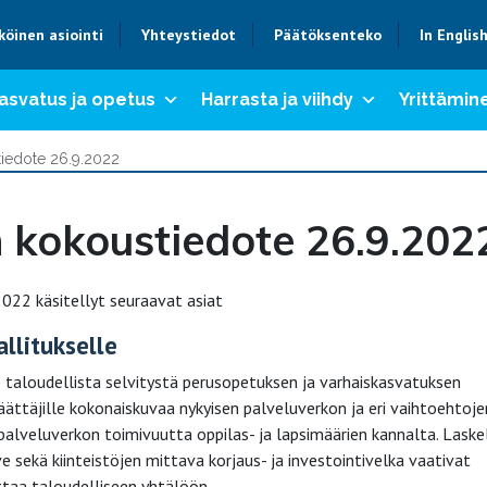
köinen asiointi
Yhteystiedot
Päätöksenteko
In Englis
asvatus ja opetus
Harrasta ja viihdy
Yrittämine
tiedote 26.9.2022
 kokoustiedote 26.9.202
022 käsitellyt seuraavat asiat
allitukselle
le taloudellista selvitystä perusopetuksen ja varhaiskasvatuksen
ättäjille kokonaiskuvaa nykyisen palveluverkon ja eri vaihtoehtoje
palveluverkon toimivuutta oppilas- ja lapsimäärien kannalta. Laske
e sekä kiinteistöjen mittava korjaus- ja investointivelka vaativat
ittaa taloudelliseen yhtälöön.