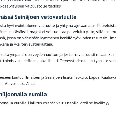
koselvityksen valtuustolle tiedoksi.
mässä Seinäjoen vetovastuulle
lusta hyvinvointialueen vastuulle ja yhtymä ajetaan alas. Palveluist
jestettäväksi. Ilmajoki ei voi tuottaa palveluita yksin, sillä lain 
ssä, jossa on vähintään kymmenen henkilötyövuoden resurssit. Ilm
äriä ja yksi terveystarkastaja.
, että ympäristöterveydenhuollon järjestämisvastuu siirretään Sei
toimisivat edelleen paikallisesti. Terveystarkastajan työpiste vois
seen kuuluu Ilmajoen ja Seinäjoen lisäksi Isokyrö, Lapua, Kauhava
ini, Alavus sekä Ähtäri.
miljoonalla eurolla
onalla eurolla. Hallitus esittää valtuustolle, että se hyväksyy