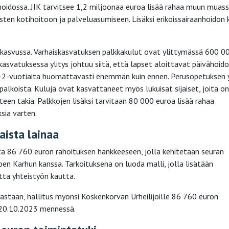
hoidossa. JIK tarvitsee 1,2 miljoonaa euroa lisää rahaa muun muas
sten kotihoitoon ja palveluasumiseen. Lisäksi erikoissairaanhoidon 
 kasvussa. Varhaiskasvatuksen palkkakulut ovat ylittymässä 600 0
asvatuksessa ylitys johtuu siitä, että lapset aloittavat päivähoid
1-2-vuotiaita huomattavasti enemmän kuin ennen. Perusopetuksen y
 palkoista. Kuluja ovat kasvattaneet myös lukuisat sijaiset, joita on
teen takia. Palkkojen lisäksi tarvitaan 80 000 euroa lisää rahaa
ksia varten.
aista lainaa
ltä 86 760 euron rahoituksen hankkeeseen, jolla kehitetään seuran
en Karhun kanssa. Tarkoituksena on luoda malli, jolla lisätään
tta yhteistyön kautta.
astaan, hallitus myönsi Koskenkorvan Urheilijoille 86 760 euron
n 20.10.2023 mennessä.