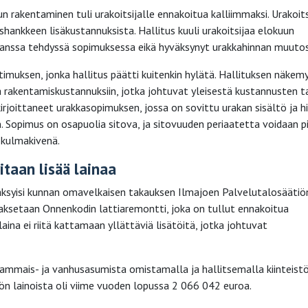
akentaminen tuli urakoitsijalle ennakoitua kalliimmaksi. Urakoits
shankkeen lisäkustannuksista. Hallitus kuuli urakoitsijaa elokuun
 kanssa tehdyssä sopimuksessa eikä hyväksynyt urakkahinnan muuto
timuksen, jonka hallitus päätti kuitenkin hylätä. Hallituksen näkem
a rakentamiskustannuksiin, jotka johtuvat yleisestä kustannusten 
irjoittaneet urakkasopimuksen, jossa on sovittu urakan sisältö ja hi
. Sopimus on osapuolia sitova, ja sitovuuden periaatetta voidaan p
 kulmakivenä.
taan lisää lainaa
väksyisi kunnan omavelkaisen takauksen Ilmajoen Palvelutalosääti
aksetaan Onnenkodin lattiaremontti, joka on tullut ennakoitua
na ei riitä kattamaan yllättäviä lisätöitä, jotka johtuvat
ammais- ja vanhusasumista omistamalla ja hallitsemalla kiinteist
n lainoista oli viime vuoden lopussa 2 066 042 euroa.