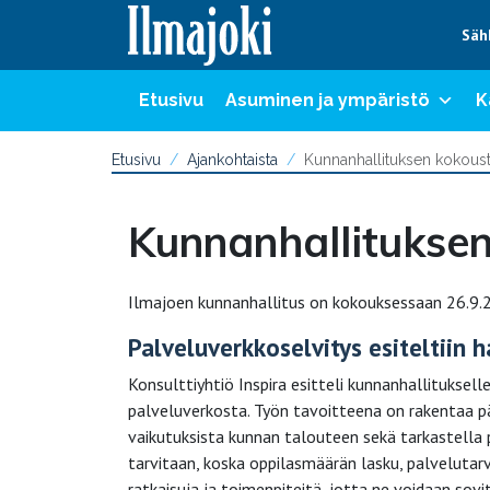
Hyppää sisältöön
Säh
Etusivu
Asuminen ja ympäristö
K
Etusivu
Ajankohtaista
Kunnanhallituksen kokous
Kunnanhallituksen
Ilmajoen kunnanhallitus on kokouksessaan 26.9.2
Palveluverkkoselvitys esiteltiin h
Konsulttiyhtiö Inspira esitteli kunnanhallituksel
palveluverkosta. Työn tavoitteena on rakentaa pä
vaikutuksista kunnan talouteen sekä tarkastella 
tarvitaan, koska oppilasmäärän lasku, palvelutarv
ratkaisuja ja toimenpiteitä, jotta ne voidaan sov