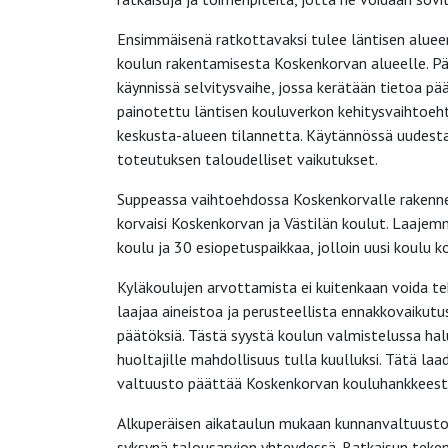
Ensimmäisenä ratkottavaksi tulee läntisen aluee
koulun rakentamisesta Koskenkorvan alueelle. Päät
käynnissä selvitysvaihe, jossa kerätään tietoa p
painotettu läntisen kouluverkon kehitysvaihtoehto
keskusta-alueen tilannetta. Käytännössä uudesta
toteutuksen taloudelliset vaikutukset.
Suppeassa vaihtoehdossa Koskenkorvalle rakennett
korvaisi Koskenkorvan ja Västilän koulut. Laaje
koulu ja 30 esiopetuspaikkaa, jolloin uusi koulu 
Kyläkoulujen arvottamista ei kuitenkaan voida te
laajaa aineistoa ja perusteellista ennakkovaikutu
päätöksiä. Tästä syystä koulun valmistelussa halut
huoltajille mahdollisuus tulla kuulluksi. Tätä laa
valtuusto päättää Koskenkorvan kouluhankkeest
Alkuperäisen aikataulun mukaan kunnanvaltuuston 
syksynä talousarvion yhteydessä. Ratkaisun tekem