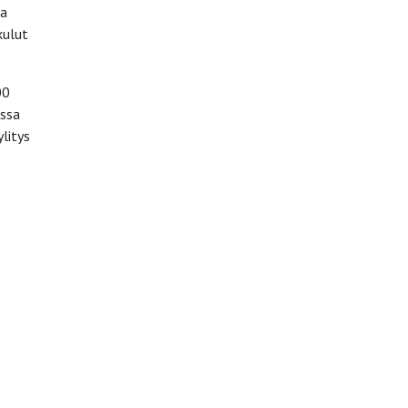
sa
kulut
00
ossa
litys