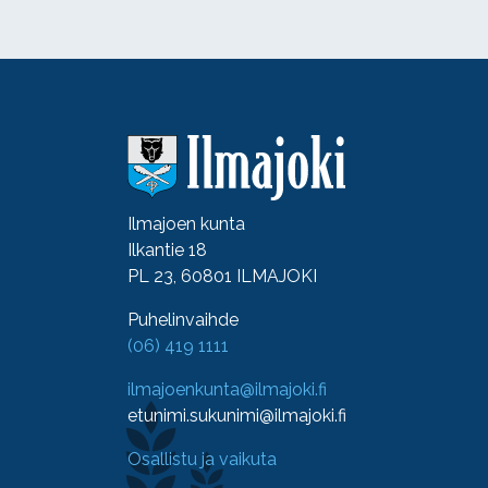
Ilmajoen kunta
Ilkantie 18
PL 23, 60801 ILMAJOKI
Puhelinvaihde
(06) 419 1111
ilmajoenkunta@ilmajoki.fi
etunimi.sukunimi@ilmajoki.fi
Osallistu ja vaikuta