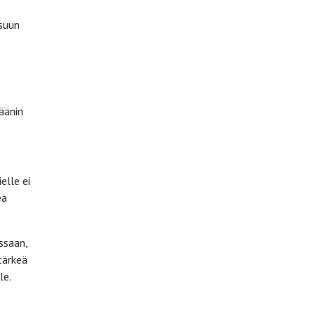
ksuun
äänin
elle ei
ea
ssaan,
tärkeä
le.