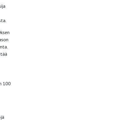
ija
sta.
yksen
tason
nta.
itää
ön 100
öjä