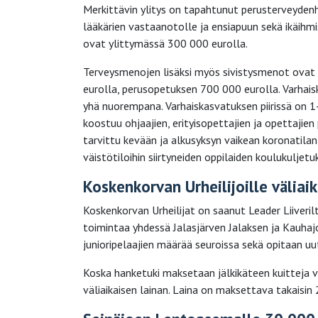
Merkittävin ylitys on tapahtunut perusterveyden
lääkärien vastaanotolle ja ensiapuun sekä ikäihmi
ovat ylittymässä 300 000 eurolla.
Terveysmenojen lisäksi myös sivistysmenot ovat
eurolla, perusopetuksen 700 000 eurolla. Varhaisk
yhä nuorempana. Varhaiskasvatuksen piirissä on 
koostuu ohjaajien, erityisopettajien ja opettajien
tarvittu kevään ja alkusyksyn vaikean koronatilan
väistötiloihin siirtyneiden oppilaiden koulukuljetu
Koskenkorvan Urheilijoille väliaik
Koskenkorvan Urheilijat on saanut Leader Liiveri
toimintaa yhdessä Jalasjärven Jalaksen ja Kauhajo
junioripelaajien määrää seuroissa sekä opitaan uu
Koska hanketuki maksetaan jälkikäteen kuitteja v
väliaikaisen lainan. Laina on maksettava takaisi