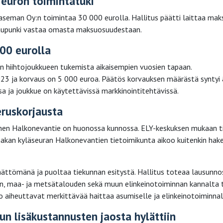
euron toimintatuki
aseman Oy:n toimintaa 30 000 eurolla. Hallitus päätti laittaa ma
kaupunki vastaa omasta maksuosuudestaan.
00 eurolla
en hiihtojoukkueen tukemista aikaisempien vuosien tapaan.
 ja korvaus on 5 000 euroa. Päätös korvauksen määrästä syntyi 
sa ja joukkue on käytettävissä markkinointitehtävissä.
ruskorjausta
uinen Halkonevantie on huonossa kunnossa. ELY-keskuksen mukaan ti
nakan kyläseuran Halkonevantien tietoimikunta aikoo kuitenkin hak
mättömänä ja puoltaa tiekunnan esitystä. Hallitus toteaa lausunno
, maa- ja metsätalouden sekä muun elinkeinotoiminnan kannalta 
to aiheuttavat merkittävää haittaa asumiselle ja elinkeinotoiminnal
n lisäkustannusten jaosta hylättiin