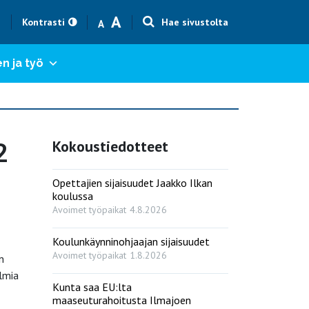
Text size smaller
Text size bigger
A
h
Kontrasti
Hae sivustolta
A
n ja työ
2
Kokoustiedotteet
Opettajien sijaisuudet Jaakko Ilkan
koulussa
Avoimet työpaikat
4.8.2026
Koulunkäynninohjaajan sijaisuudet
Avoimet työpaikat
1.8.2026
n
lmia
Kunta saa EU:lta
maaseuturahoitusta Ilmajoen