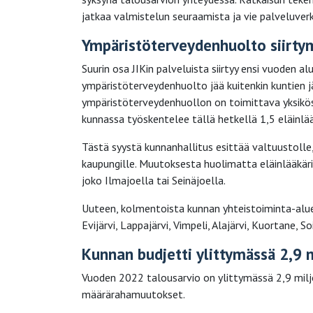
jatkaa valmistelun seuraamista ja vie palveluverk
Ympäristöterveydenhuolto siirty
Suurin osa JIKin palveluista siirtyy ensi vuoden a
ympäristöterveydenhuolto jää kuitenkin kuntien jär
ympäristöterveydenhuollon on toimittava yksikö
kunnassa työskentelee tällä hetkellä 1,5 eläinlääk
Tästä syystä kunnanhallitus esittää valtuustolle
kaupungille. Muutoksesta huolimatta eläinlääkärit 
joko Ilmajoella tai Seinäjoella.
Uuteen, kolmentoista kunnan yhteistoiminta-aluee
Evijärvi, Lappajärvi, Vimpeli, Alajärvi, Kuortane, So
Kunnan budjetti ylittymässä 2,9 
Vuoden 2022 talousarvio on ylittymässä 2,9 miljo
määrärahamuutokset.