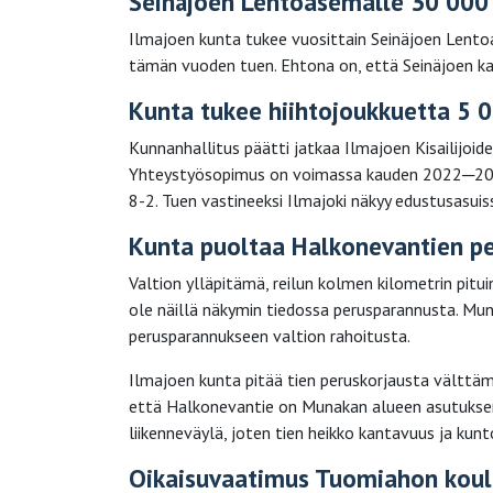
Seinäjoen Lentoasemalle 30 000 
Ilmajoen kunta tukee vuosittain Seinäjoen Lento
tämän vuoden tuen. Ehtona on, että Seinäjoen 
Kunta tukee hiihtojoukkuetta 5 0
Kunnanhallitus päätti jatkaa Ilmajoen Kisailijoid
Yhteystyösopimus on voimassa kauden 2022─2023
8-2. Tuen vastineeksi Ilmajoki näkyy edustusasuis
Kunta puoltaa Halkonevantien pe
Valtion ylläpitämä, reilun kolmen kilometrin pit
ole näillä näkymin tiedossa perusparannusta. Mu
perusparannukseen valtion rahoitusta.
Ilmajoen kunta pitää tien peruskorjausta välttä
että Halkonevantie on Munakan alueen asutuksen
liikenneväylä, joten tien heikko kantavuus ja kun
Oikaisuvaatimus Tuomiahon koulu