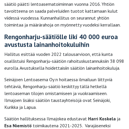
säätiö päätti lentoasematoiminnan vuonna 2016. Yhtiön
tavoitteena on saada palveluiden tuotot kattamaan kulut
viidessä vuodessa. Kunnanhallitus on seurannut yhtiön
toimintaa ja määrärahoja on myönnetty vuodeksi kerrallaan.
Rengonharju-säätiölle liki 40 000 euroa
avustusta lainanhoitokuluihin
Hallitus esittää vuoden 2022 talousarvioon, että kunta
osallistuisi Rengonharju-säätiön rahoituskustannuksiin 38 098
eurolla. Avustuksella hoidettaisiin säätiön lainanhoitokuluja.
Seinäjoen Lentoasema Oy:n hoitaessa ilmailuun liittyviä
tehtäviä, Rengonharju-säätiö keskittyy tällä hetkellä
lentoaseman tilojen omistamiseen ja vuokraamiseen.
Ilmajoen lisäksi säätiön taustayhteisöjä ovat Seinäjoki,
Kurikka ja Lapua.
Säätiön hallituksessa Ilmajokea edustavat
Harri Koskela
ja
Esa Niemistö
toimikautena 2021-2025. Varajäseneksi