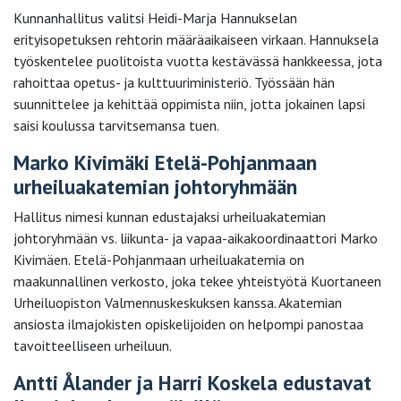
Kunnanhallitus valitsi Heidi-Marja Hannukselan
erityisopetuksen rehtorin määräaikaiseen virkaan. Hannuksela
työskentelee puolitoista vuotta kestävässä hankkeessa, jota
rahoittaa opetus- ja kulttuuriministeriö. Työssään hän
suunnittelee ja kehittää oppimista niin, jotta jokainen lapsi
saisi koulussa tarvitsemansa tuen.
Marko Kivimäki Etelä-Pohjanmaan
urheiluakatemian johtoryhmään
Hallitus nimesi kunnan edustajaksi urheiluakatemian
johtoryhmään vs. liikunta- ja vapaa-aikakoordinaattori Marko
Kivimäen. Etelä-Pohjanmaan urheiluakatemia on
maakunnallinen verkosto, joka tekee yhteistyötä Kuortaneen
Urheiluopiston Valmennuskeskuksen kanssa. Akatemian
ansiosta ilmajokisten opiskelijoiden on helpompi panostaa
tavoitteelliseen urheiluun.
Antti Ålander ja Harri Koskela edustavat