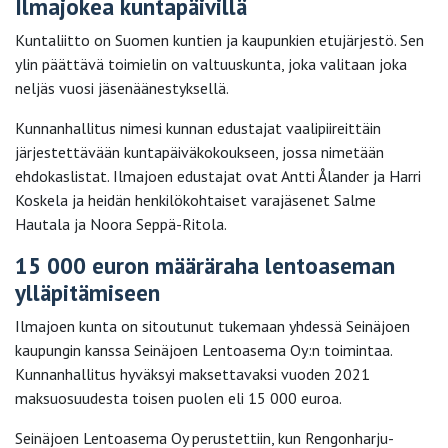
Ilmajokea kuntapäivillä
Kuntaliitto on Suomen kuntien ja kaupunkien etujärjestö. Sen
ylin päättävä toimielin on valtuuskunta, joka valitaan joka
neljäs vuosi jäsenäänestyksellä.
Kunnanhallitus nimesi kunnan edustajat vaalipiireittäin
järjestettävään kuntapäiväkokoukseen, jossa nimetään
ehdokaslistat. Ilmajoen edustajat ovat Antti Ålander ja Harri
Koskela ja heidän henkilökohtaiset varajäsenet Salme
Hautala ja Noora Seppä-Ritola.
15 000 euron määräraha lentoaseman
ylläpitämiseen
Ilmajoen kunta on sitoutunut tukemaan yhdessä Seinäjoen
kaupungin kanssa Seinäjoen Lentoasema Oy:n toimintaa.
Kunnanhallitus hyväksyi maksettavaksi vuoden 2021
maksuosuudesta toisen puolen eli 15 000 euroa.
Seinäjoen Lentoasema Oy perustettiin, kun Rengonharju-