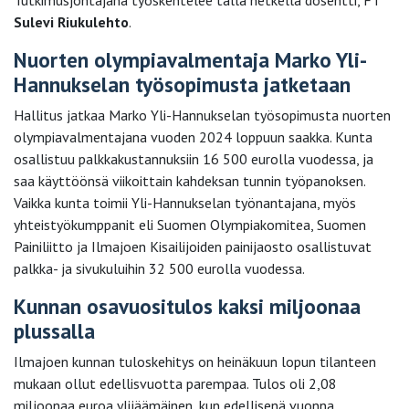
Sulevi Riukulehto
.
Nuorten olympiavalmentaja Marko Yli-
Hannukselan työsopimusta jatketaan
Hallitus jatkaa Marko Yli-Hannukselan työsopimusta nuorten
olympiavalmentajana vuoden 2024 loppuun saakka. Kunta
osallistuu palkkakustannuksiin 16 500 eurolla vuodessa, ja
saa käyttöönsä viikoittain kahdeksan tunnin työpanoksen.
Vaikka kunta toimii Yli-Hannukselan työnantajana, myös
yhteistyökumppanit eli Suomen Olympiakomitea, Suomen
Painiliitto ja Ilmajoen Kisailijoiden painijaosto osallistuvat
palkka- ja sivukuluihin 32 500 eurolla vuodessa.
Kunnan osavuositulos kaksi miljoonaa
plussalla
Ilmajoen kunnan tuloskehitys on heinäkuun lopun tilanteen
mukaan ollut edellisvuotta parempaa. Tulos oli 2,08
miljoonaa euroa ylijäämäinen, kun edellisenä vuonna