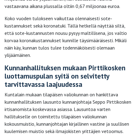
vastaavana aikana plussalla oltiin 0,67 miljoonaa euroa.
Koko vuoden tulokseen vaikuttaa olennaisesti sote-
kustannukset sekä koronatuki. Tällä hetkellä näyttää siltä,
että sote-kustannusten nousu pysyy maltillisena, jos valtio
korvaa koronakustannukset kunnille täysimääräisesti. Mikäli
näin käy, kunnan tulos tulee todennäköisesti olemaan
ylijäämäinen.
Kunnanhallituksen mukaan Pirttikosken
luottamuspulan syitä on selvitetty
tarvittavassa laajuudessa
Kuntalain mukaan tilapäisen valiokunnan on hankittava
kunnanhallituksen lausunto kunnanjohtaja Seppo Pirttikosken
irtisanomista koskevassa asiassa. Lausuntoa varten
hallitukselle on toimitettu tilapäisen valiokunnan
kokousmuistio, kunnanjohtajan kirjallinen vastine ja suullisen
kuulemisen muistio sekä ilmajokisten yrittäjien vetoomus.