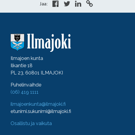
Jaa:
Ilmajoen kunta
Ilkantie 18
PL 23, 60801 ILMAJOKI
Puhelinvaihde
(06) 419 1111
ilmajoenkunta@ilmajoki.fi
etunimi.sukunimi@ilmajoki.fi
Osallistu ja vaikuta