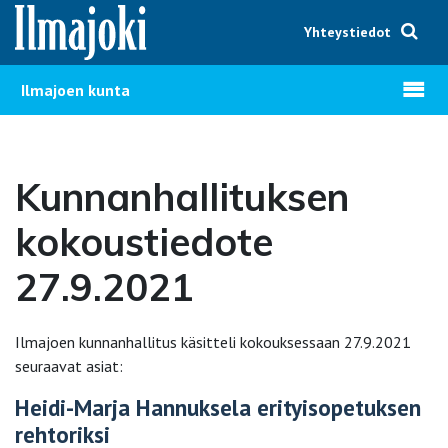
Hyppää sisältöön
Yhteystiedot
Avaa v
Ilmajoen kunta
Kunnanhallituksen
kokoustiedote
27.9.2021
Ilmajoen kunnanhallitus käsitteli kokouksessaan 27.9.2021
seuraavat asiat:
Heidi-Marja Hannuksela erityisopetuksen
rehtoriksi