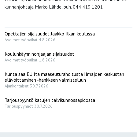
kunnanjohtaja Marko Lähde, puh. 044 419 1201
Opettajien sijaisuudet Jaakko Ilkan koulussa
Avoimet työpaikat
4.8.2026
Koulunkäynninohjaajan sijaisuudet
Avoimet työpaikat
1.8.2026
Kunta saa EU:lta maaseuturahoitusta Ilmajoen keskustan
elävöittäminen -hankkeen valmisteluun
Ajankohtaiset
30.7.2026
Tarjouspyyntö katujen talvikunnossapidosta
Tarjouspyynnöt
30.7.2026