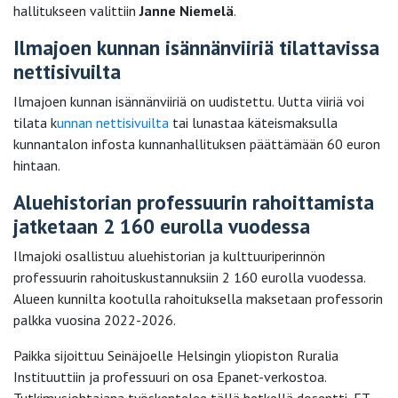
hallitukseen valittiin
Janne Niemelä
.
Ilmajoen kunnan isännänviiriä tilattavissa
nettisivuilta
Ilmajoen kunnan isännänviiriä on uudistettu. Uutta viiriä voi
tilata k
unnan nettisivuilta
tai lunastaa käteismaksulla
kunnantalon infosta kunnanhallituksen päättämään 60 euron
hintaan.
Aluehistorian professuurin rahoittamista
jatketaan 2 160 eurolla vuodessa
Ilmajoki osallistuu aluehistorian ja kulttuuriperinnön
professuurin rahoituskustannuksiin 2 160 eurolla vuodessa.
Alueen kunnilta kootulla rahoituksella maksetaan professorin
palkka vuosina 2022-2026.
Paikka sijoittuu Seinäjoelle Helsingin yliopiston Ruralia
Instituuttiin ja professuuri on osa Epanet-verkostoa.
Tutkimusjohtajana työskentelee tällä hetkellä dosentti, FT