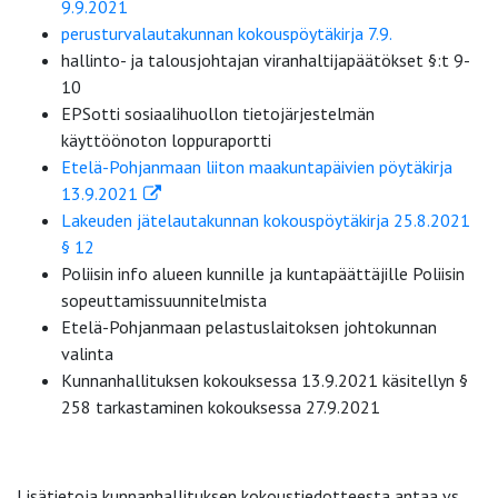
9.9.2021
perusturvalautakunnan kokouspöytäkirja 7.9.
hallinto- ja talousjohtajan viranhaltijapäätökset §:t 9-
10
EPSotti sosiaalihuollon tietojärjestelmän
käyttöönoton loppuraportti
Etelä-Pohjanmaan liiton maakuntapäivien pöytäkirja
13.9.2021
Lakeuden jätelautakunnan kokouspöytäkirja 25.8.2021
§ 12
Poliisin info alueen kunnille ja kuntapäättäjille Poliisin
sopeuttamissuunnitelmista
Etelä-Pohjanmaan pelastuslaitoksen johtokunnan
valinta
Kunnanhallituksen kokouksessa 13.9.2021 käsitellyn §
258 tarkastaminen kokouksessa 27.9.2021
Lisätietoja kunnanhallituksen kokoustiedotteesta antaa vs.