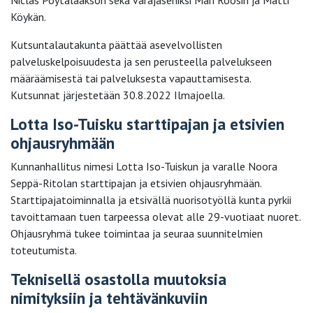
Köykän.
Kutsuntalautakunta päättää asevelvollisten
palveluskelpoisuudesta ja sen perusteella palvelukseen
määräämisestä tai palveluksesta vapauttamisesta.
Kutsunnat järjestetään 30.8.2022 Ilmajoella.
Lotta Iso-Tuisku starttipajan ja etsivien
ohjausryhmään
Kunnanhallitus nimesi Lotta Iso-Tuiskun ja varalle Noora
Seppä-Ritolan starttipajan ja etsivien ohjausryhmään.
Starttipajatoiminnalla ja etsivällä nuorisotyöllä kunta pyrkii
tavoittamaan tuen tarpeessa olevat alle 29-vuotiaat nuoret.
Ohjausryhmä tukee toimintaa ja seuraa suunnitelmien
toteutumista.
Teknisellä osastolla muutoksia
nimityksiin ja tehtävänkuviin