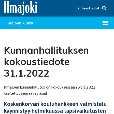
Hyppää sisältöön
Yhteystiedot
Avaa v
Ilmajoen kunta
Kunnanhallituksen
kokoustiedote
31.1.2022
Ilmajoen kunnanhallitus on kokouksessaan 31.1.2022
käsitellyt seuraavat asiat:
Koskenkorvan kouluhankkeen valmistelu
käynnistyy helmikuussa lapsivaikutusten