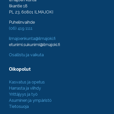
Ilkantie 18
PL 23, 60801 ILMAJOKI
Puhelinvaihde
(06) 419 1111
ilmajoenkunta@ilmajoki.fi
etunimi.sukunimi@ilmajoki.fi
Osallistu ja vaikuta
Oikopolut
Kasvatus ja opetus
Harrasta ja viihdy
Yrittäjyys ja työ
Asuminen ja ympäristö
Tietosuoja