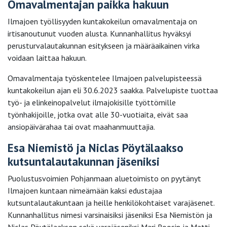
Omavalmentajan paikka hakuun
Ilmajoen työllisyyden kuntakokeilun omavalmentaja on
irtisanoutunut vuoden alusta. Kunnanhallitus hyväksyi
perusturvalautakunnan esitykseen ja määräaikainen virka
voidaan laittaa hakuun.
Omavalmentaja työskentelee Ilmajoen palvelupisteessä
kuntakokeilun ajan eli 30.6.2023 saakka. Palvelupiste tuottaa
työ- ja elinkeinopalvelut ilmajokisille työttömille
työnhakijoille, jotka ovat alle 30-vuotiaita, eivät saa
ansiopäivärahaa tai ovat maahanmuuttajia.
Esa Niemistö ja Niclas Pöytälaakso
kutsuntalautakunnan jäseniksi
Puolustusvoimien Pohjanmaan aluetoimisto on pyytänyt
Ilmajoen kuntaan nimeämään kaksi edustajaa
kutsuntalautakuntaan ja heille henkilökohtaiset varajäsenet.
Kunnanhallitus nimesi varsinaisiksi jäseniksi Esa Niemistön ja
Niclas Pöytälaakson sekä varajäseniksi Mari Roosin ja Matti