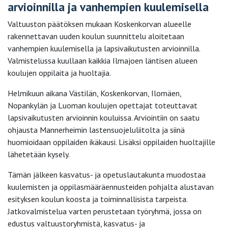
arvioinnilla ja vanhempien kuulemisella
Valtuuston päätöksen mukaan Koskenkorvan alueelle
rakennettavan uuden koulun suunnittelu aloitetaan
vanhempien kuulemisella ja lapsivaikutusten arvioinnilla.
Valmistelussa kuullaan kaikkia Ilmajoen läntisen alueen
koulujen oppilaita ja huoltajia.
Helmikuun aikana Västilän, Koskenkorvan, Ilomäen,
Nopankylän ja Luoman koulujen opettajat toteuttavat
lapsivaikutusten arvioinnin kouluissa. Arviointiin on saatu
ohjausta Mannerheimin lastensuojeluliitolta ja siinä
huomioidaan oppilaiden ikäkausi. Lisäksi oppilaiden huoltajille
lähetetään kysely.
Tämän jälkeen kasvatus- ja opetuslautakunta muodostaa
kuulemisten ja oppilasmääräennusteiden pohjalta alustavan
esityksen koulun koosta ja toiminnallisista tarpeista.
Jatkovalmistelua varten perustetaan työryhmä, jossa on
edustus valtuustoryhmistä, kasvatus- ja