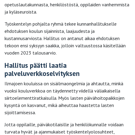
opetuslautakunnasta, henkilöstöstä, oppilaiden vanhemmista
ja kyläseuroista.
Työskentelyn pohjalta ryhmä tekee kunnanhallitukselle
ehdotuksen koulun sijainnista, laajuudesta ja
kustannusarviosta. Hallitus on antanut aikaa ehdotuksen
tekoon ensi syksyyn saakka, jolloin valtuustossa käsitellään
vuoden 2023 talousarvio.
Hallitus päätti laatia
palveluverkkoselvityksen
Ilmajoen kouluissa on sisäilmaongelmia ja ahtautta, minkä
vuoksi kouluverkkoa on täydennetty viidellä väliaikaisella
siirtoelementtiratkaisulla. Myös lasten päivähoitopaikkojen
kysyntä on kasvanut, mikä aiheuttaa haastetta lasten
sijoittamisessa.
Jotta oppilaille, päiväkotilaisille ja henkilökunnalle voidaan
turvata hyvät ja ajanmukaiset työskentelyolosuhteet,