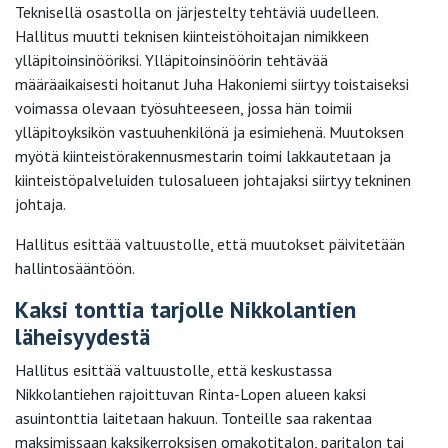
Teknisellä osastolla on järjestelty tehtäviä uudelleen.
Hallitus muutti teknisen kiinteistöhoitajan nimikkeen
ylläpitoinsinööriksi. Ylläpitoinsinöörin tehtävää
määräaikaisesti hoitanut Juha Hakoniemi siirtyy toistaiseksi
voimassa olevaan työsuhteeseen, jossa hän toimii
ylläpitoyksikön vastuuhenkilönä ja esimiehenä. Muutoksen
myötä kiinteistörakennusmestarin toimi lakkautetaan ja
kiinteistöpalveluiden tulosalueen johtajaksi siirtyy tekninen
johtaja.
Hallitus esittää valtuustolle, että muutokset päivitetään
hallintosääntöön.
Kaksi tonttia tarjolle Nikkolantien
läheisyydestä
Hallitus esittää valtuustolle, että keskustassa
Nikkolantiehen rajoittuvan Rinta-Lopen alueen kaksi
asuintonttia laitetaan hakuun. Tonteille saa rakentaa
maksimissaan kaksikerroksisen omakotitalon, paritalon tai