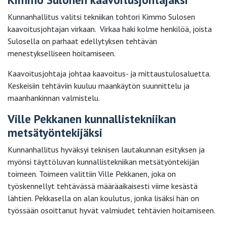
Kunnanhallitus valitsi tekniikan tohtori Kimmo Sulosen
kaavoitusjohtajan virkaan. Virkaa haki kolme henkilöä, joista
Sulosella on parhaat edellytyksen tehtävän
menestykselliseen hoitamiseen.
Kaavoitusjohtaja johtaa kaavoitus- ja mittaustulosaluetta.
Keskeisiin tehtäviin kuuluu maankäytön suunnittelu ja
maanhankinnan valmistelu.
Ville Pekkanen kunnallistekniikan
metsätyöntekijäksi
Kunnanhallitus hyväksyi teknisen lautakunnan esityksen ja
myönsi täyttöluvan kunnallistekniikan metsätyöntekijän
toimeen. Toimeen valittiin Ville Pekkanen, joka on
työskennellyt tehtävässä määräaikaisesti viime kesästä
lähtien. Pekkasella on alan koulutus, jonka lisäksi hän on
työssään osoittanut hyvät valmiudet tehtävien hoitamiseen.