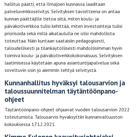
hallitus päätti, että Ilmajoen kunnassa laaditaan
palveluverkkoselvitys. Selvityksen tavoitteena on antaa
kunnan päättäjille tietoa siitä, miten koulu- ja
päiväkotiverkkoa tulisi kehittää, miten investointeja tulisi
priorisoida sekä millä aikataululla ne olisi mahdollista
toteuttaa. Näin kuntaan saataisiin pedagogisesti,
taloudellisesti ja tilankäytöllisesti mahdollisimman hyvin
toimiva koulu- ja päiväkotiverkkokokonaisuus. Selvityksen
laatimisessa käytetään apuna asiantuntijapalvelua sekä
soveltuvin osin jo aiemmin tehtyä selvitystä.
Kunnanhallitus hyväksyi talousarvion ja
taloussuunnitelman täytäntöönpano-
ohjeet
Täytäntöönpano-ohjeet ohjaavat vuoden talousarvion 2022
toteutumista. Talousarvio hyväksyttiin kunnanvaltuuston
kokouksessa 17.12.2021.
Kimmo Sulonen kaavoitusjohtajaksi