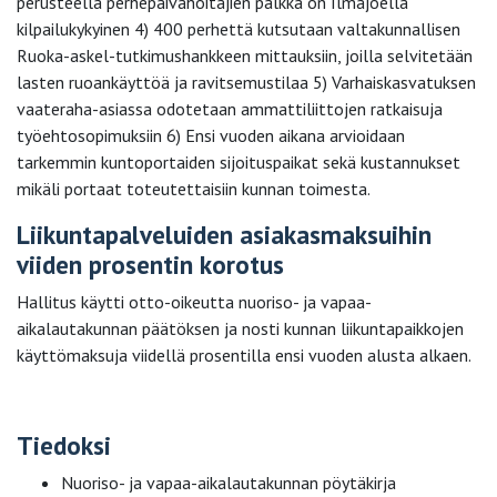
perusteella perhepäivähoitajien palkka on Ilmajoella
kilpailukykyinen 4) 400 perhettä kutsutaan valtakunnallisen
Ruoka-askel-tutkimushankkeen mittauksiin, joilla selvitetään
lasten ruoankäyttöä ja ravitsemustilaa 5) Varhaiskasvatuksen
vaateraha-asiassa odotetaan ammattiliittojen ratkaisuja
työehtosopimuksiin 6) Ensi vuoden aikana arvioidaan
tarkemmin kuntoportaiden sijoituspaikat sekä kustannukset
mikäli portaat toteutettaisiin kunnan toimesta.
Liikuntapalveluiden asiakasmaksuihin
viiden prosentin korotus
Hallitus käytti otto-oikeutta nuoriso- ja vapaa-
aikalautakunnan päätöksen ja nosti kunnan liikuntapaikkojen
käyttömaksuja viidellä prosentilla ensi vuoden alusta alkaen.
Tiedoksi
Nuoriso- ja vapaa-aikalautakunnan pöytäkirja