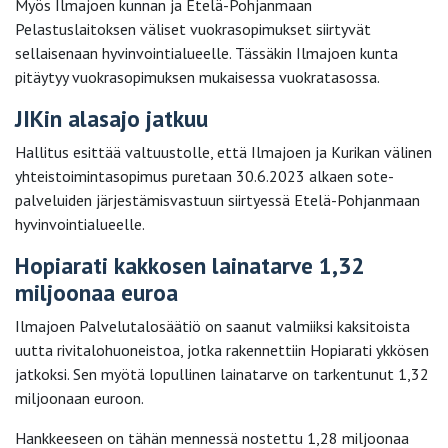
Myös Ilmajoen kunnan ja Etelä-Pohjanmaan
Pelastuslaitoksen väliset vuokrasopimukset siirtyvät
sellaisenaan hyvinvointialueelle. Tässäkin Ilmajoen kunta
pitäytyy vuokrasopimuksen mukaisessa vuokratasossa.
JIKin alasajo jatkuu
Hallitus esittää valtuustolle, että Ilmajoen ja Kurikan välinen
yhteistoimintasopimus puretaan 30.6.2023 alkaen sote-
palveluiden järjestämisvastuun siirtyessä Etelä-Pohjanmaan
hyvinvointialueelle.
Hopiarati kakkosen lainatarve 1,32
miljoonaa euroa
Ilmajoen Palvelutalosäätiö on saanut valmiiksi kaksitoista
uutta rivitalohuoneistoa, jotka rakennettiin Hopiarati ykkösen
jatkoksi. Sen myötä lopullinen lainatarve on tarkentunut 1,32
miljoonaan euroon.
Hankkeeseen on tähän mennessä nostettu 1,28 miljoonaa