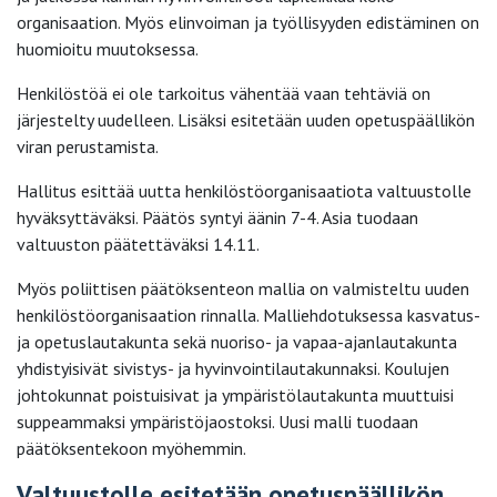
organisaation. Myös elinvoiman ja työllisyyden edistäminen on
huomioitu muutoksessa.
Henkilöstöä ei ole tarkoitus vähentää vaan tehtäviä on
järjestelty uudelleen. Lisäksi esitetään uuden opetuspäällikön
viran perustamista.
Hallitus esittää uutta henkilöstöorganisaatiota valtuustolle
hyväksyttäväksi. Päätös syntyi äänin 7-4. Asia tuodaan
valtuuston päätettäväksi 14.11.
Myös poliittisen päätöksenteon mallia on valmisteltu uuden
henkilöstöorganisaation rinnalla. Malliehdotuksessa kasvatus-
ja opetuslautakunta sekä nuoriso- ja vapaa-ajanlautakunta
yhdistyisivät sivistys- ja hyvinvointilautakunnaksi. Koulujen
johtokunnat poistuisivat ja ympäristölautakunta muuttuisi
suppeammaksi ympäristöjaostoksi. Uusi malli tuodaan
päätöksentekoon myöhemmin.
Valtuustolle esitetään opetuspäällikön