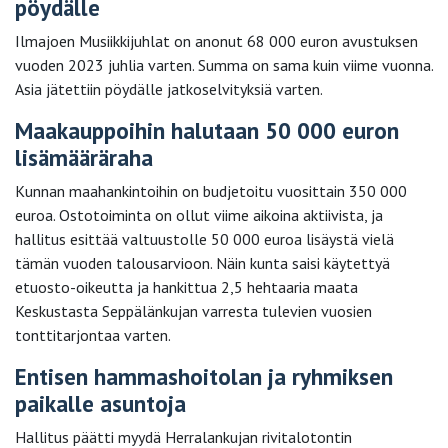
pöydälle
Ilmajoen Musiikkijuhlat on anonut 68 000 euron avustuksen
vuoden 2023 juhlia varten. Summa on sama kuin viime vuonna.
Asia jätettiin pöydälle jatkoselvityksiä varten.
Maakauppoihin halutaan 50 000 euron
lisämääräraha
Kunnan maahankintoihin on budjetoitu vuosittain 350 000
euroa. Ostotoiminta on ollut viime aikoina aktiivista, ja
hallitus esittää valtuustolle 50 000 euroa lisäystä vielä
tämän vuoden talousarvioon. Näin kunta saisi käytettyä
etuosto-oikeutta ja hankittua 2,5 hehtaaria maata
Keskustasta Seppälänkujan varresta tulevien vuosien
tonttitarjontaa varten.
Entisen hammashoitolan ja ryhmiksen
paikalle asuntoja
Hallitus päätti myydä Herralankujan rivitalotontin