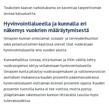
Toukotien kaavan tarkoituksena on kaventaa tarpeettoman
leveää katualuetta.
Hyvinvointialueella ja kunnalla eri
näkemys vuokrien määräytymisestä
Ilmajoen kunnan omistamat sosiaali- ja terveydenhuollon
sekä pelastustoimen käytössä olevat tilat vuokrataan
hyvinvointialueelle ensi vuoden alusta.
Kunnanhallitus toteaa, että kunnan ja JIKin välillä tehty
vuokrasopimus siirtyy sellaisenaan hyvinvointialueelle.
Ilmajoen kunta pitäytyy vuokrasopimuksen ja valtioneuvoston
asetuksen mukaisessa kuuden prosentin pääomavuokrassa
hyvinvointialueen esittämän kolmen prosentin sijasta. Kuuden
prosentin tuotolla kunta ei tee voittoa, mutta pystyy
ylläpitämään rakennusten kunnon riittävällä tasolla myös
tulevaisuudessa.