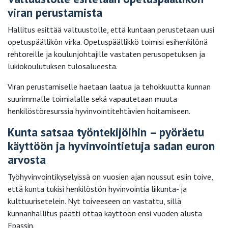
viran perustamista
Hallitus esittää valtuustolle, että kuntaan perustetaan uusi
opetuspäällikön virka. Opetuspäällikkö toimisi esihenkilönä
rehtoreille ja koulunjohtajille vastaten perusopetuksen ja
lukiokoulutuksen tulosalueesta.
Viran perustamiselle haetaan laatua ja tehokkuutta kunnan
suurimmalle toimialalle sekä vapautetaan muuta
henkilöstöresurssia hyvinvointitehtävien hoitamiseen.
Kunta satsaa työntekijöihin – pyöräetu
käyttöön ja hyvinvointietuja sadan euron
arvosta
Työhyvinvointikyselyissä on vuosien ajan noussut esiin toive,
että kunta tukisi henkilöstön hyvinvointia liikunta- ja
kulttuurisetelein. Nyt toiveeseen on vastattu, sillä
kunnanhallitus päätti ottaa käyttöön ensi vuoden alusta
Epassin.