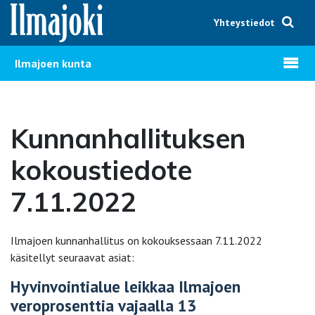
Hyppää sisältöön
Yhteystiedot
Avaa v
Ilmajoen kunta
Kunnanhallituksen
kokoustiedote
7.11.2022
Ilmajoen kunnanhallitus on kokouksessaan 7.11.2022
käsitellyt seuraavat asiat:
Hyvinvointialue leikkaa Ilmajoen
veroprosenttia vajaalla 13