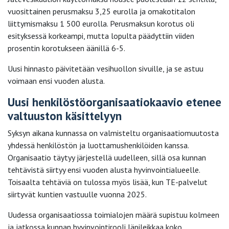
vuosittainen perusmaksu 3,25 eurolla ja omakotitalon
liittymismaksu 1 500 eurolla. Perusmaksun korotus oli
esityksessä korkeampi, mutta lopulta päädyttiin viiden
prosentin korotukseen äänillä 6-5.
Uusi hinnasto päivitetään vesihuollon sivuille, ja se astuu
voimaan ensi vuoden alusta.
Uusi henkilöstöorganisaatiokaavio etenee
valtuuston käsittelyyn
Syksyn aikana kunnassa on valmisteltu organisaatiomuutosta
yhdessä henkilöstön ja luottamushenkilöiden kanssa.
Organisaatio täytyy järjestellä uudelleen, sillä osa kunnan
tehtävistä siirtyy ensi vuoden alusta hyvinvointialueelle.
Toisaalta tehtäviä on tulossa myös lisää, kun TE-palvelut
siirtyvät kuntien vastuulle vuonna 2025.
Uudessa organisaatiossa toimialojen määrä supistuu kolmeen
ja jatkossa kunnan hyvinvointirooli läpileikkaa koko