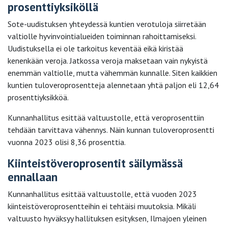
prosenttiyksiköllä
Sote-uudistuksen yhteydessä kuntien verotuloja siirretään
valtiolle hyvinvointialueiden toiminnan rahoittamiseksi.
Uudistuksella ei ole tarkoitus keventää eikä kiristää
kenenkään veroja. Jatkossa veroja maksetaan vain nykyistä
enemmän valtiolle, mutta vähemmän kunnalle. Siten kaikkien
kuntien tuloveroprosentteja alennetaan yhtä paljon eli 12,64
prosenttiyksikköä.
Kunnanhallitus esittää valtuustolle, että veroprosenttiin
tehdään tarvittava vähennys. Näin kunnan tuloveroprosentti
vuonna 2023 olisi 8,36 prosenttia.
Kiinteistöveroprosentit säilymässä
ennallaan
Kunnanhallitus esittää valtuustolle, että vuoden 2023
kiinteistöveroprosentteihin ei tehtäisi muutoksia. Mikäli
valtuusto hyväksyy hallituksen esityksen, Ilmajoen yleinen