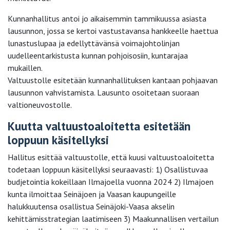
Kunnanhallitus antoi jo aikaisemmin tammikuussa asiasta
lausunnon, jossa se kertoi vastustavansa hankkeelle haettua
lunastuslupaa ja edellyttävänsä voimajohtolinjan
uudelleentarkistusta kunnan pohjoisosiin, kuntarajaa
mukaillen.
Valtuustolle esitetään kunnanhallituksen kantaan pohjaavan
lausunnon vahvistamista. Lausunto osoitetaan suoraan
valtioneuvostolle.
Kuutta valtuustoaloitetta esitetään
loppuun käsitellyksi
Hallitus esittää valtuustolle, että kuusi valtuustoaloitetta
todetaan loppuun käsitellyksi seuraavasti: 1) Osallistuvaa
budjetointia kokeillaan Ilmajoella vuonna 2024 2) Ilmajoen
kunta ilmoittaa Seinäjoen ja Vaasan kaupungeille
halukkuutensa osallistua Seinäjoki-Vaasa akselin
kehittämisstrategian laatimiseen 3) Maakunnallisen vertailun