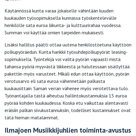
Käytännössä kunta varaa jokaiselle vähintään kuuden
kuukauden työsopimuksella kunnassa työskentelevälle
henkilölle sata euroa liikunta- ja kulttuurirahaa vuodessa.
Summan voi käyttää omien tarpeiden mukaisesti.
Lisäksi hallitus päätti ottaa uutena henkilöstöetuna käyttöön
polkupyöräedun. Kunta hankkii työsuhdepolkupyörät leasing-
sopimuksella. Työntekijä voi valita pyörän vapaasti mistä
tahansa pyöriä myyvästä liikkeestä ja halutessaan sisällyttää
pakettiin myös varusteet. Mikäli edun ottaa käyttöön, pyörän
verotusarvo eli sata euroa vähennetään palkasta
kuukausittain. Saman verran vähenee myös verotettava tulo.
Työnantajalla tästä aiheutuu hallintokustannuksia 15 euroa
pyörää kohden kuukaudessa. Koska etu vaikuttaa alentavasti
eräisiin palkan sivukustannuksiin, todelliset kustannukset ovat
tätä hieman matalammat.
Ilmajoen Musiikkijuhlien toiminta-avustus