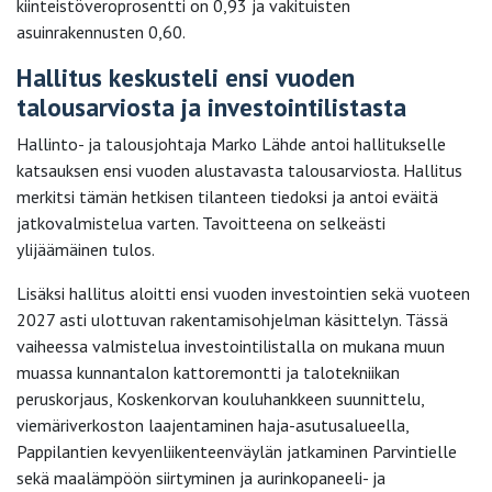
kiinteistöveroprosentti on 0,93 ja vakituisten
asuinrakennusten 0,60.
Hallitus keskusteli ensi vuoden
talousarviosta ja investointilistasta
Hallinto- ja talousjohtaja Marko Lähde antoi hallitukselle
katsauksen ensi vuoden alustavasta talousarviosta. Hallitus
merkitsi tämän hetkisen tilanteen tiedoksi ja antoi eväitä
jatkovalmistelua varten. Tavoitteena on selkeästi
ylijäämäinen tulos.
Lisäksi hallitus aloitti ensi vuoden investointien sekä vuoteen
2027 asti ulottuvan rakentamisohjelman käsittelyn. Tässä
vaiheessa valmistelua investointilistalla on mukana muun
muassa kunnantalon kattoremontti ja talotekniikan
peruskorjaus, Koskenkorvan kouluhankkeen suunnittelu,
viemäriverkoston laajentaminen haja-asutusalueella,
Pappilantien kevyenliikenteenväylän jatkaminen Parvintielle
sekä maalämpöön siirtyminen ja aurinkopaneeli- ja