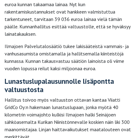
euroa kunnan takaamaa lainaa. Nyt kun
rakentamiskustannukset ovat hankkeen valmistuttua
tarkentuneet, tarvitaan 39 036 euroa lainaa vielä tämän
päälle. Kunnanhallitus esittää valtuustolle, että se hyväksyy
lainatakauksen.
Ilmajoen Palvelutalosäätiö tukee lakisääteistä vammais- ja
vanhusasumista omistamalla ja hallitsemalla kiinteistöjä
kunnassa. Kunnan takausvastuu säätiön lainoista oli viime
vuoden lopussa reilut kaksi miljoonaa euroa.
Lunastuslupalausunnolle lisäpontta
valtuustosta
Hallitus toivoo myös valtuuston ottavan kantaa Viiatti
GridCo Oy:n hakemaan lunastuslupaan, jonka myötä 40
kilometrin voimajohto kulkisi Ilmajoen halki Seinäjoen
sähköasemalta Kurikan Niinistönnevalle koskien näin liki 300
maanomistajaa. Linjan haittavaikutukset maatalouteen ovat
merkittävät.