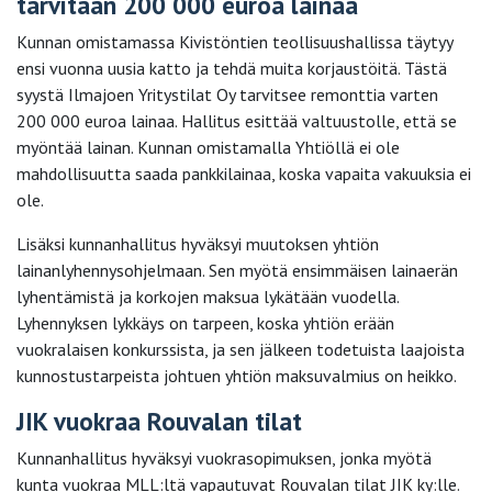
tarvitaan 200 000 euroa lainaa
Kunnan omistamassa Kivistöntien teollisuushallissa täytyy
ensi vuonna uusia katto ja tehdä muita korjaustöitä. Tästä
syystä Ilmajoen Yritystilat Oy tarvitsee remonttia varten
200 000 euroa lainaa. Hallitus esittää valtuustolle, että se
myöntää lainan. Kunnan omistamalla Yhtiöllä ei ole
mahdollisuutta saada pankkilainaa, koska vapaita vakuuksia ei
ole.
Lisäksi kunnanhallitus hyväksyi muutoksen yhtiön
lainanlyhennysohjelmaan. Sen myötä ensimmäisen lainaerän
lyhentämistä ja korkojen maksua lykätään vuodella.
Lyhennyksen lykkäys on tarpeen, koska yhtiön erään
vuokralaisen konkurssista, ja sen jälkeen todetuista laajoista
kunnostustarpeista johtuen yhtiön maksuvalmius on heikko.
JIK vuokraa Rouvalan tilat
Kunnanhallitus hyväksyi vuokrasopimuksen, jonka myötä
kunta vuokraa MLL:ltä vapautuvat Rouvalan tilat JIK ky:lle.