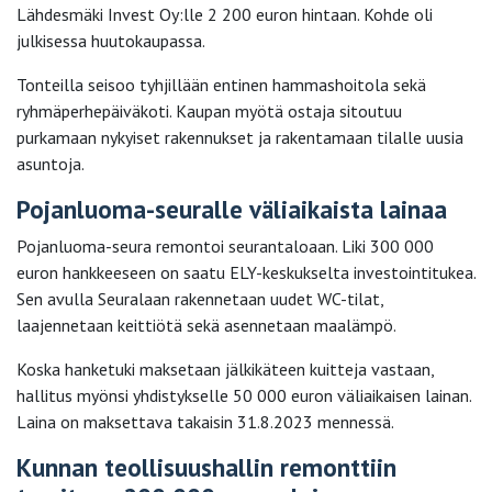
Lähdesmäki Invest Oy:lle 2 200 euron hintaan. Kohde oli
julkisessa huutokaupassa.
Tonteilla seisoo tyhjillään entinen hammashoitola sekä
ryhmäperhepäiväkoti. Kaupan myötä ostaja sitoutuu
purkamaan nykyiset rakennukset ja rakentamaan tilalle uusia
asuntoja.
Pojanluoma-seuralle väliaikaista lainaa
Pojanluoma-seura remontoi seurantaloaan. Liki 300 000
euron hankkeeseen on saatu ELY-keskukselta investointitukea.
Sen avulla Seuralaan rakennetaan uudet WC-tilat,
laajennetaan keittiötä sekä asennetaan maalämpö.
Koska hanketuki maksetaan jälkikäteen kuitteja vastaan,
hallitus myönsi yhdistykselle 50 000 euron väliaikaisen lainan.
Laina on maksettava takaisin 31.8.2023 mennessä.
Kunnan teollisuushallin remonttiin