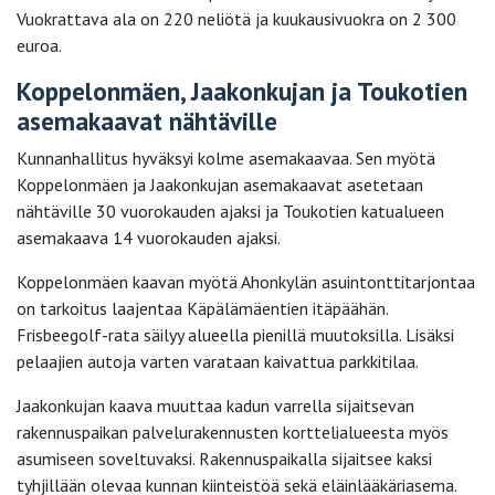
Vuokrattava ala on 220 neliötä ja kuukausivuokra on 2 300
euroa.
Koppelonmäen, Jaakonkujan ja Toukotien
asemakaavat nähtäville
Kunnanhallitus hyväksyi kolme asemakaavaa. Sen myötä
Koppelonmäen ja Jaakonkujan asemakaavat asetetaan
nähtäville 30 vuorokauden ajaksi ja Toukotien katualueen
asemakaava 14 vuorokauden ajaksi.
Koppelonmäen kaavan myötä Ahonkylän asuintonttitarjontaa
on tarkoitus laajentaa Käpälämäentien itäpäähän.
Frisbeegolf-rata säilyy alueella pienillä muutoksilla. Lisäksi
pelaajien autoja varten varataan kaivattua parkkitilaa.
Jaakonkujan kaava muuttaa kadun varrella sijaitsevan
rakennuspaikan palvelurakennusten korttelialueesta myös
asumiseen soveltuvaksi. Rakennuspaikalla sijaitsee kaksi
tyhjillään olevaa kunnan kiinteistöä sekä eläinlääkäriasema.