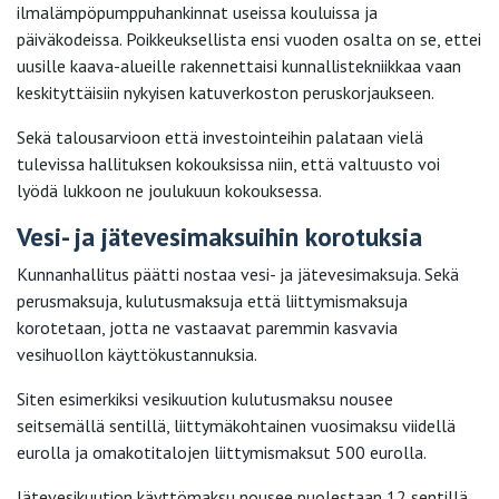
ilmalämpöpumppuhankinnat useissa kouluissa ja
päiväkodeissa. Poikkeuksellista ensi vuoden osalta on se, ettei
uusille kaava-alueille rakennettaisi kunnallistekniikkaa vaan
keskityttäisiin nykyisen katuverkoston peruskorjaukseen.
Sekä talousarvioon että investointeihin palataan vielä
tulevissa hallituksen kokouksissa niin, että valtuusto voi
lyödä lukkoon ne joulukuun kokouksessa.
Vesi- ja jätevesimaksuihin korotuksia
Kunnanhallitus päätti nostaa vesi- ja jätevesimaksuja. Sekä
perusmaksuja, kulutusmaksuja että liittymismaksuja
korotetaan, jotta ne vastaavat paremmin kasvavia
vesihuollon käyttökustannuksia.
Siten esimerkiksi vesikuution kulutusmaksu nousee
seitsemällä sentillä, liittymäkohtainen vuosimaksu viidellä
eurolla ja omakotitalojen liittymismaksut 500 eurolla.
Jätevesikuution käyttömaksu nousee puolestaan 12 sentillä,