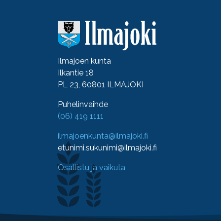
Ilmajoen kunta
Ilkantie 18
PL 23, 60801 ILMAJOKI
Puhelinvaihde
(06) 419 1111
ilmajoenkunta@ilmajoki.fi
etunimi.sukunimi@ilmajoki.fi
Osallistu ja vaikuta