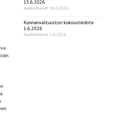
15.6.2026
Ajankohtaiset
16.6.2026
Kunnanvaltuuston kokoustiedote
1.6.2026
Ajankohtaiset
1.6.2026
eva
siin.
on
sä
n
een.