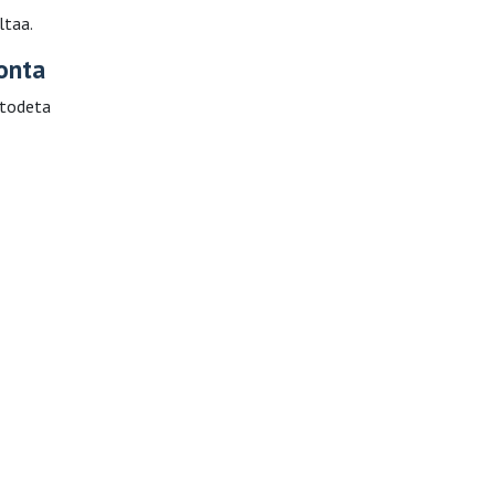
ltaa.
onta
 todeta