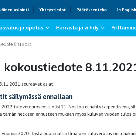
köinen asiointi
Yhteystiedot
Päätöksenteko
In Englis
asvatus ja opetus
Harrasta ja viihdy
Yrittämine
iedote 8.11.2021
 kokoustiedote 8.11.202
8.11.2021 seuraavat asiat:
tit säilymässä ennallaan
2022 tuloveroprosentti olisi 21. Nostoa ei nähty tarpeellisena, sil
na ja tämän hetkisen ennusteen mukaan myös kuluvan vuoden tulos o
iin vuonna 2020. Tästä huolimatta Ilmajoen tuloverotus on maaku