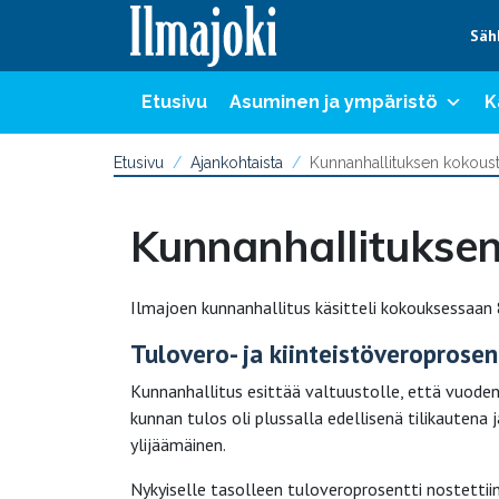
Hyppää sisältöön
Säh
Etusivu
Asuminen ja ympäristö
K
Etusivu
Ajankohtaista
Kunnanhallituksen kokoust
Kunnanhallituksen
Ilmajoen kunnanhallitus käsitteli kokouksessaan 
Tulovero- ja kiinteistöveroprosen
Kunnanhallitus esittää valtuustolle, että vuoden 
kunnan tulos oli plussalla edellisenä tilikaute
ylijäämäinen.
Nykyiselle tasolleen tuloveroprosentti nostett