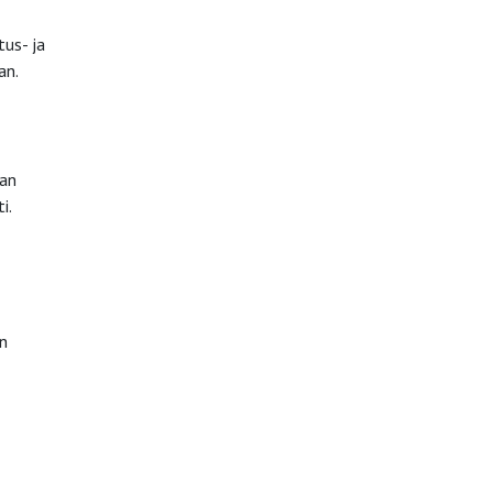
us- ja
an.
nan
i.
en