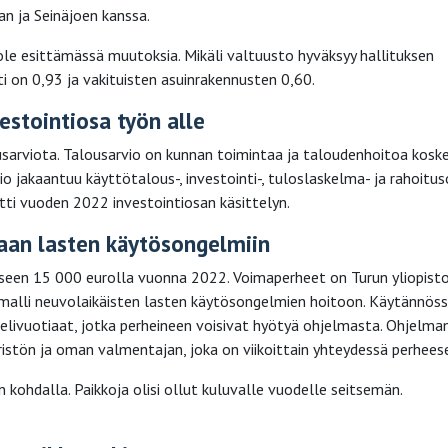
n ja Seinäjoen kanssa.
 ole esittämässä muutoksia. Mikäli valtuusto hyväksyy hallituksen
ti on 0,93 ja vakituisten asuinrakennusten 0,60.
estointiosa työn alle
usarviota. Talousarvio on kunnan toimintaa ja taloudenhoitoa kosk
o jakaantuu käyttötalous-, investointi-, tuloslaskelma- ja rahoituso
tti vuoden 2022 investointiosan käsittelyn.
aan lasten käytösongelmiin
seen 15 000 eurolla vuonna 2022. Voimaperheet on Turun yliopist
 malli neuvolaikäisten lasten käytösongelmien hoitoon. Käytännös
livuotiaat, jotka perheineen voisivat hyötyä ohjelmasta. Ohjelma
ristön ja oman valmentajan, joka on viikoittain yhteydessä perhees
kohdalla. Paikkoja olisi ollut kuluvalle vuodelle seitsemän.