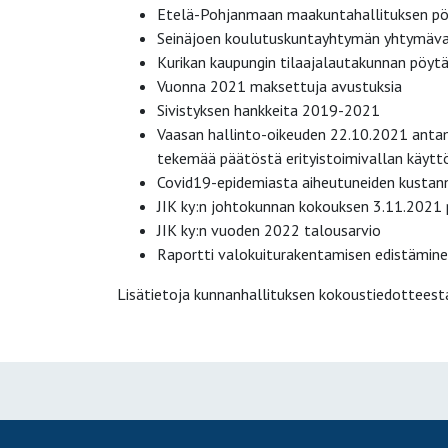
Etelä-Pohjanmaan maakuntahallituksen pö
Seinäjoen koulutuskuntayhtymän yhtymäva
Kurikan kaupungin tilaajalautakunnan pöytä
Vuonna 2021 maksettuja avustuksia
Sivistyksen hankkeita 2019-2021
Vaasan hallinto-oikeuden 22.10.2021 antam
tekemää päätöstä erityistoimivallan käyt
Covid19-epidemiasta aiheutuneiden kustan
JIK ky:n johtokunnan kokouksen 3.11.2021 
JIK ky:n vuoden 2022 talousarvio
Raportti valokuiturakentamisen edistämin
Lisätietoja kunnanhallituksen kokoustiedotteest