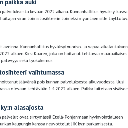
n paikka auki
n palveluksesta kevään 2022 aikana. Kunnanhallitus hyväksyi kasvat
oitajan viran toimistosihteerin toimeksi myöntäen sille täyttöluv
lut avoinna. Kunnanhallitus hyväksyi nuoriso- ja vapaa-aikalautakun
1.1.2022 alkaen Kirsi Kaaren, joka on hoitanut tehtävää määräaikaisest
an pätevyys sekä työkokemus.
stosihteeri vaihtumassa
lmoittanut jäävänsä pois kunnan palveluksesta alkuvuodesta. Uusi
imassa olevaan tehtävään 1.4.2022 alkaen. Paikka laitetaan sisäise
 ky:n alasajosta
n palvelut ovat siirtymässä Etelä-Pohjanmaan hyvinvointialueen
Kurikan kaupungin kanssa neuvottelut JIK ky:n purkamisesta.