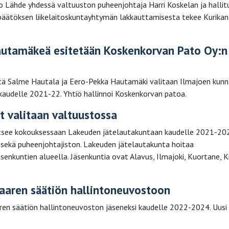
ko Lähde yhdessä valtuuston puheenjohtaja Harri Koskelan ja hallit
 päätöksen liikelaitoskuntayhtymän lakkauttamisesta tekee Kurikan
autamäkeä esitetään Koskenkorvan Pato Oy:n
ttä Salme Hautala ja Eero-Pekka Hautamäki valitaan Ilmajoen kun
kaudelle 2021-22. Yhtiö hallinnoi Koskenkorvan patoa.
t valitaan valtuustossa
alitsee kokouksessaan Lakeuden jätelautakuntaan kaudelle 2021-20
sekä puheenjohtajiston. Lakeuden jätelautakunta hoitaa
enkuntien alueella. Jäsenkuntia ovat Alavus, Ilmajoki, Kuortane, Ki
saaren säätiön hallintoneuvostoon
ren säätiön hallintoneuvoston jäseneksi kaudelle 2022-2024. Uusi