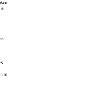
uksen
 ja
nan
25
hniö,