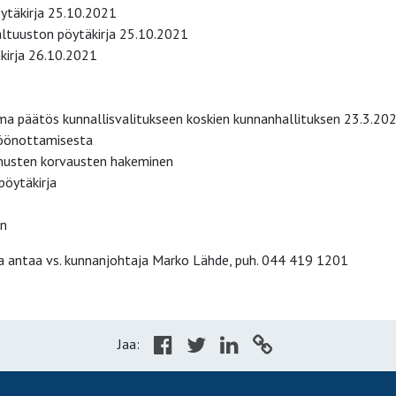
ytäkirja 25.10.2021
ltuuston pöytäkirja 25.10.2021
kirja 26.10.2021
a päätös kunnallisvalitukseen koskien kunnanhallituksen 23.3.20
töönottamisesta
nusten korvausten hakeminen
pöytäkirja
en
a antaa vs. kunnanjohtaja Marko Lähde, puh. 044 419 1201
Jaa: