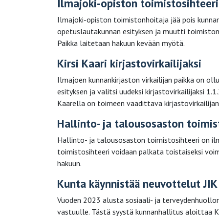
Ilmajoki-opiston toimistosihteeri
Ilmajoki-opiston toimistonhoitaja jää pois kunna
opetuslautakunnan esityksen ja muutti toimistonh
Paikka laitetaan hakuun kevään myötä.
Kirsi Kaari kirjastovirkailijaksi
Ilmajoen kunnankirjaston virkailijan paikka on ol
esityksen ja valitsi uudeksi kirjastovirkailijaksi 
Kaarella on toimeen vaadittava kirjastovirkailij
Hallinto- ja talousosaston toimi
Hallinto- ja talousosaston toimistosihteeri on i
toimistosihteeri voidaan palkata toistaiseksi vo
hakuun.
Kunta käynnistää neuvottelut JIK
Vuoden 2023 alusta sosiaali- ja terveydenhuollo
vastuulle. Tästä syystä kunnanhallitus aloittaa 