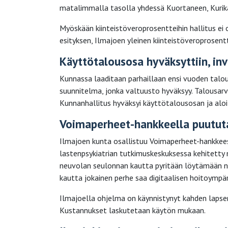
matalimmalla tasolla yhdessä Kuortaneen, Kurika
Myöskään kiinteistöveroprosentteihin hallitus ei
esityksen, Ilmajoen yleinen kiinteistöveroprosent
Käyttötalousosa hyväksyttiin, inv
Kunnassa laaditaan parhaillaan ensi vuoden talo
suunnitelma, jonka valtuusto hyväksyy. Talousarvi
Kunnanhallitus hyväksyi käyttötalousosan ja aloi
Voimaperheet-hankkeella puutut
Ilmajoen kunta osallistuu Voimaperheet-hankkee
lastenpsykiatrian tutkimuskeskuksessa kehitetty
neuvolan seulonnan kautta pyritään löytämään ne
kautta jokainen perhe saa digitaalisen hoitoympä
Ilmajoella ohjelma on käynnistynyt kahden lapsen 
Kustannukset laskutetaan käytön mukaan.