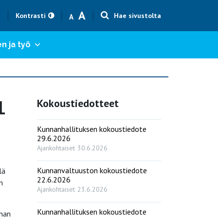
Text size smaller
Text size bigger
A
h
Kontrasti
Hae sivustolta
A
n ja työ
1
Kokoustiedotteet
Kunnanhallituksen kokoustiedote
29.6.2026
Ajankohtaiset
30.6.2026
Kunnanvaltuuston kokoustiedote
lä
22.6.2026
n
Ajankohtaiset
23.6.2026
Kunnanhallituksen kokoustiedote
nnan