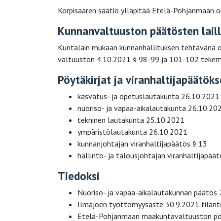
Korpisaaren säätiö ylläpitää Etelä-Pohjanmaan o
Kunnanvaltuuston päätösten lail
Kuntalain mukaan kunnanhallituksen tehtävänä on
valtuuston 4.10.2021 § 98-99 ja 101-102 tekemät 
Pöytäkirjat ja viranhaltijapäätöks
kasvatus- ja opetuslautakunta 26.10.2021
nuoriso- ja vapaa-aikalautakunta 26.10.20
tekninen lautakunta 25.10.2021
ympäristölautakunta 26.10.2021
kunnanjohtajan viranhaltijapäätös § 13
hallinto- ja talousjohtajan viranhaltijapää
Tiedoksi
Nuoriso- ja vapaa-aikalautakunnan päätös
Ilmajoen työttömyysaste 30.9.2021 tilante
Etelä-Pohjanmaan maakuntavaltuuston pöy