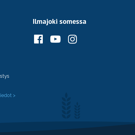
Ilmajoki somessa
ystys
tiedot >