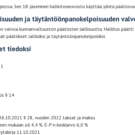
pistoa. Sen 18-jäseninen hallintoneuvosto käyttää ylintä päätösva
lisuuden ja täytäntöönpanokelpoisuuden valv
 valvoa kunnanvaltuuston päätösten laillisuutta. Hallitus päätti
päätökset laillisiksi ja täytäntöönpanokelpoisiksi.
et tiedoksi
21
tös § 14
 26.10.2021 § 28, vuoden 2022 taksat ja maksu
en mukaan oli 4,4 %. E-P:n keskiarvo 6,0 %
täkirja 11.10.2021