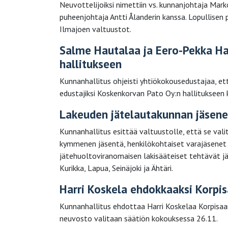
Neuvottelijoiksi nimettiin vs. kunnanjohtaja Mar
puheenjohtaja Antti Ålanderin kanssa. Lopullisen
Ilmajoen valtuustot.
Salme Hautalaa ja Eero-Pekka H
hallitukseen
Kunnanhallitus ohjeisti yhtiökokousedustajaa, e
edustajiksi Koskenkorvan Pato Oy:n hallitukseen 
Lakeuden jätelautakunnan jäsene
Kunnanhallitus esittää valtuustolle, että se v
kymmenen jäsentä, henkilökohtaiset varajäsenet 
jätehuoltoviranomaisen lakisääteiset tehtävät jäs
Kurikka, Lapua, Seinäjoki ja Ähtäri.
Harri Koskela ehdokkaaksi Korpi
Kunnanhallitus ehdottaa Harri Koskelaa Korpisaa
neuvosto valitaan säätiön kokouksessa 26.11.