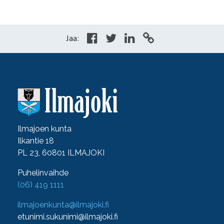
Jaa:
Ilmajoen kunta
Ilkantie 18
PL 23, 60801 ILMAJOKI
Puhelinvaihde
(06) 419 1111
ilmajoenkunta@ilmajoki.fi
etunimi.sukunimi@ilmajoki.fi