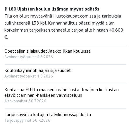
§ 180 Ujaisten koulun lisämaa myyntipäätös
Tila on ollut myytävänä Huutokaupat.comissa ja tarjouksia
tuli yhteensä 138 kpl. Kunnanhallitus päätti myydä tilan
korkeimman tarjouksen tehneelle tarjoajalle hintaan 40.600
€.
Opettajien sijaisuudet Jaakko Ilkan koulussa
Avoimet työpaikat
4.8.2026
Koulunkäynninohjaajan sijaisuudet
Avoimet työpaikat
1.8.2026
Kunta saa EU:lta maaseuturahoitusta Ilmajoen keskustan
elävöittäminen -hankkeen valmisteluun
Ajankohtaiset
30.7.2026
Tarjouspyyntö katujen talvikunnossapidosta
Tarjouspyynnöt
30.7.2026