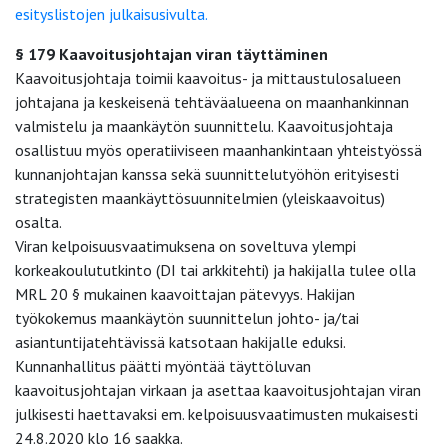
esityslistojen julkaisusivulta.
§ 179 Kaavoitusjohtajan viran täyttäminen
Kaavoitusjohtaja toimii kaavoitus- ja mittaustulosalueen
johtajana ja keskeisenä tehtäväalueena on maanhankinnan
valmistelu ja maankäytön suunnittelu. Kaavoitusjohtaja
osallistuu myös operatiiviseen maanhankintaan yhteistyössä
kunnanjohtajan kanssa sekä suunnittelutyöhön erityisesti
strategisten maankäyttösuunnitelmien (yleiskaavoitus)
osalta.
Viran kelpoisuusvaatimuksena on soveltuva ylempi
korkeakoulututkinto (DI tai arkkitehti) ja hakijalla tulee olla
MRL 20 § mukainen kaavoittajan pätevyys. Hakijan
työkokemus maankäytön suunnittelun johto- ja/tai
asiantuntijatehtävissä katsotaan hakijalle eduksi.
Kunnanhallitus päätti myöntää täyttöluvan
kaavoitusjohtajan virkaan ja asettaa kaavoitusjohtajan viran
julkisesti haettavaksi em. kelpoisuusvaatimusten mukaisesti
24.8.2020 klo 16 saakka.