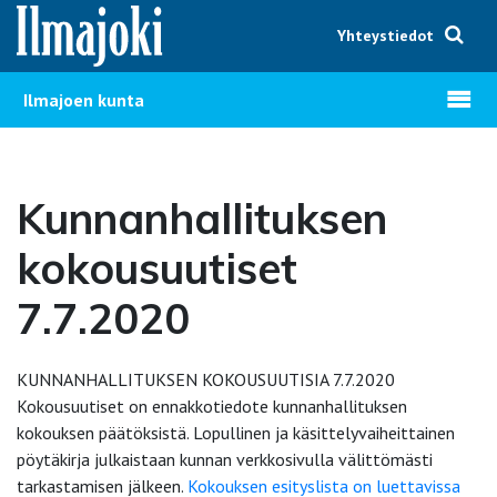
Hyppää sisältöön
Yhteystiedot
Avaa v
Ilmajoen kunta
Kunnanhallituksen
kokousuutiset
7.7.2020
KUNNANHALLITUKSEN KOKOUSUUTISIA 7.7.2020
Kokousuutiset on ennakkotiedote kunnanhallituksen
kokouksen päätöksistä. Lopullinen ja käsittelyvaiheittainen
pöytäkirja julkaistaan kunnan verkkosivulla välittömästi
tarkastamisen jälkeen.
Kokouksen esityslista on luettavissa