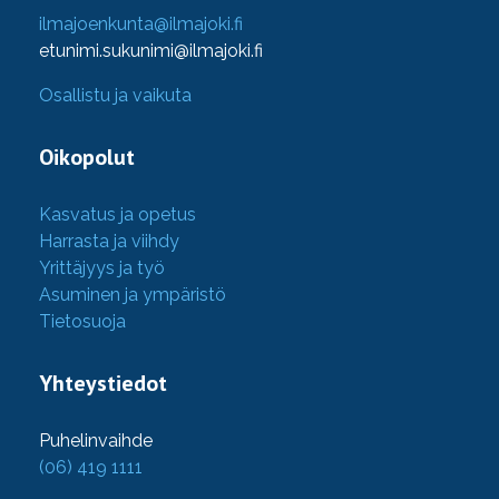
ilmajoenkunta@ilmajoki.fi
etunimi.sukunimi@ilmajoki.fi
Osallistu ja vaikuta
Oikopolut
Kasvatus ja opetus
Harrasta ja viihdy
Yrittäjyys ja työ
Asuminen ja ympäristö
Tietosuoja
Yhteystiedot
Puhelinvaihde
(06) 419 1111