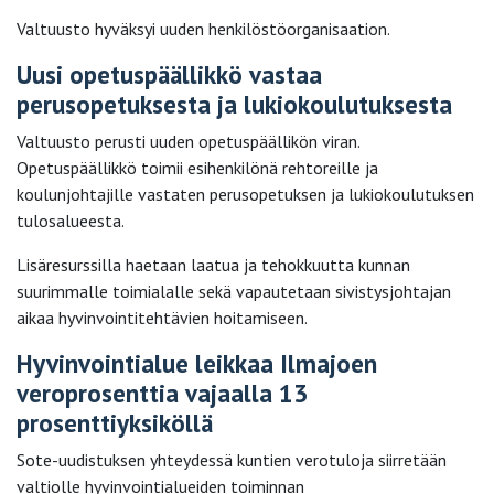
Valtuusto hyväksyi uuden henkilöstöorganisaation.
Uusi opetuspäällikkö vastaa
perusopetuksesta ja lukiokoulutuksesta
Valtuusto perusti uuden opetuspäällikön viran.
Opetuspäällikkö toimii esihenkilönä rehtoreille ja
koulunjohtajille vastaten perusopetuksen ja lukiokoulutuksen
tulosalueesta.
Lisäresurssilla haetaan laatua ja tehokkuutta kunnan
suurimmalle toimialalle sekä vapautetaan sivistysjohtajan
aikaa hyvinvointitehtävien hoitamiseen.
Hyvinvointialue leikkaa Ilmajoen
veroprosenttia vajaalla 13
prosenttiyksiköllä
Sote-uudistuksen yhteydessä kuntien verotuloja siirretään
valtiolle hyvinvointialueiden toiminnan