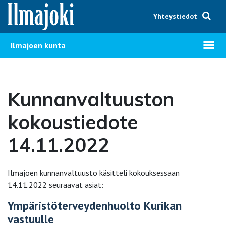
Hyppää sisältöön
Yhteystiedot
Avaa v
Ilmajoen kunta
Kunnanvaltuuston
kokoustiedote
14.11.2022
Ilmajoen kunnanvaltuusto käsitteli kokouksessaan
14.11.2022 seuraavat asiat:
Ympäristöterveydenhuolto Kurikan
vastuulle