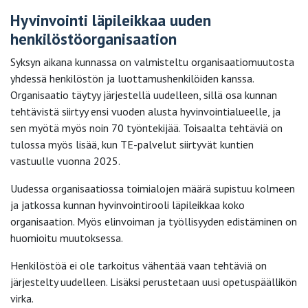
Hyvinvointi läpileikkaa uuden
henkilöstöorganisaation
Syksyn aikana kunnassa on valmisteltu organisaatiomuutosta
yhdessä henkilöstön ja luottamushenkilöiden kanssa.
Organisaatio täytyy järjestellä uudelleen, sillä osa kunnan
tehtävistä siirtyy ensi vuoden alusta hyvinvointialueelle, ja
sen myötä myös noin 70 työntekijää. Toisaalta tehtäviä on
tulossa myös lisää, kun TE-palvelut siirtyvät kuntien
vastuulle vuonna 2025.
Uudessa organisaatiossa toimialojen määrä supistuu kolmeen
ja jatkossa kunnan hyvinvointirooli läpileikkaa koko
organisaation. Myös elinvoiman ja työllisyyden edistäminen on
huomioitu muutoksessa.
Henkilöstöä ei ole tarkoitus vähentää vaan tehtäviä on
järjestelty uudelleen. Lisäksi perustetaan uusi opetuspäällikön
virka.