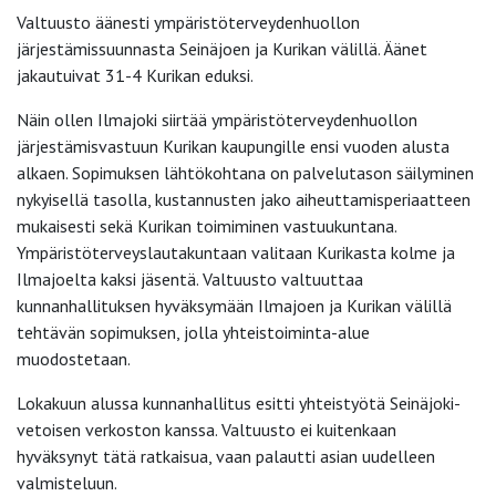
Valtuusto äänesti ympäristöterveydenhuollon
järjestämissuunnasta Seinäjoen ja Kurikan välillä. Äänet
jakautuivat 31-4 Kurikan eduksi.
Näin ollen Ilmajoki siirtää ympäristöterveydenhuollon
järjestämisvastuun Kurikan kaupungille ensi vuoden alusta
alkaen. Sopimuksen lähtökohtana on palvelutason säilyminen
nykyisellä tasolla, kustannusten jako aiheuttamisperiaatteen
mukaisesti sekä Kurikan toimiminen vastuukuntana.
Ympäristöterveyslautakuntaan valitaan Kurikasta kolme ja
Ilmajoelta kaksi jäsentä. Valtuusto valtuuttaa
kunnanhallituksen hyväksymään Ilmajoen ja Kurikan välillä
tehtävän sopimuksen, jolla yhteistoiminta-alue
muodostetaan.
Lokakuun alussa kunnanhallitus esitti yhteistyötä Seinäjoki-
vetoisen verkoston kanssa. Valtuusto ei kuitenkaan
hyväksynyt tätä ratkaisua, vaan palautti asian uudelleen
valmisteluun.