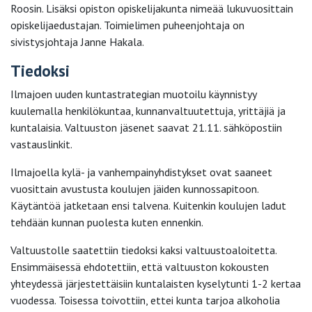
Roosin. Lisäksi opiston opiskelijakunta nimeää lukuvuosittain
opiskelijaedustajan. Toimielimen puheenjohtaja on
sivistysjohtaja Janne Hakala.
Tiedoksi
Ilmajoen uuden kuntastrategian muotoilu käynnistyy
kuulemalla henkilökuntaa, kunnanvaltuutettuja, yrittäjiä ja
kuntalaisia. Valtuuston jäsenet saavat 21.11. sähköpostiin
vastauslinkit.
Ilmajoella kylä- ja vanhempainyhdistykset ovat saaneet
vuosittain avustusta koulujen jäiden kunnossapitoon.
Käytäntöä jatketaan ensi talvena. Kuitenkin koulujen ladut
tehdään kunnan puolesta kuten ennenkin.
Valtuustolle saatettiin tiedoksi kaksi valtuustoaloitetta.
Ensimmäisessä ehdotettiin, että valtuuston kokousten
yhteydessä järjestettäisiin kuntalaisten kyselytunti 1-2 kertaa
vuodessa. Toisessa toivottiin, ettei kunta tarjoa alkoholia