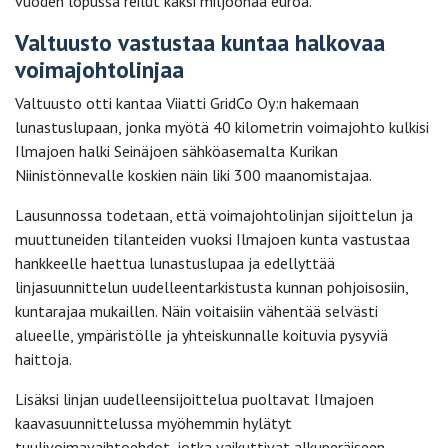
vuoden lopussa reilut kaksi miljoonaa euroa.
Valtuusto vastustaa kuntaa halkovaa
voimajohtolinjaa
Valtuusto otti kantaa Viiatti GridCo Oy:n hakemaan
lunastuslupaan, jonka myötä 40 kilometrin voimajohto kulkisi
Ilmajoen halki Seinäjoen sähköasemalta Kurikan
Niinistönnevalle koskien näin liki 300 maanomistajaa.
Lausunnossa todetaan, että voimajohtolinjan sijoittelun ja
muuttuneiden tilanteiden vuoksi Ilmajoen kunta vastustaa
hankkeelle haettua lunastuslupaa ja edellyttää
linjasuunnittelun uudelleentarkistusta kunnan pohjoisosiin,
kuntarajaa mukaillen. Näin voitaisiin vähentää selvästi
alueelle, ympäristölle ja yhteiskunnalle koituvia pysyviä
haittoja.
Lisäksi linjan uudelleensijoittelua puoltavat Ilmajoen
kaavasuunnittelussa myöhemmin hylätyt
tuulivoimavaihtoehdot, jotka vaikuttivat alkuperäiseen