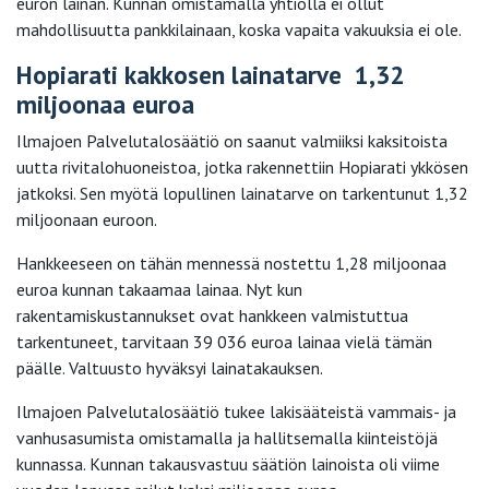
euron lainan. Kunnan omistamalla yhtiöllä ei ollut
mahdollisuutta pankkilainaan, koska vapaita vakuuksia ei ole.
Hopiarati kakkosen lainatarve 1,32
miljoonaa euroa
Ilmajoen Palvelutalosäätiö on saanut valmiiksi kaksitoista
uutta rivitalohuoneistoa, jotka rakennettiin Hopiarati ykkösen
jatkoksi. Sen myötä lopullinen lainatarve on tarkentunut 1,32
miljoonaan euroon.
Hankkeeseen on tähän mennessä nostettu 1,28 miljoonaa
euroa kunnan takaamaa lainaa. Nyt kun
rakentamiskustannukset ovat hankkeen valmistuttua
tarkentuneet, tarvitaan 39 036 euroa lainaa vielä tämän
päälle. Valtuusto hyväksyi lainatakauksen.
Ilmajoen Palvelutalosäätiö tukee lakisääteistä vammais- ja
vanhusasumista omistamalla ja hallitsemalla kiinteistöjä
kunnassa. Kunnan takausvastuu säätiön lainoista oli viime