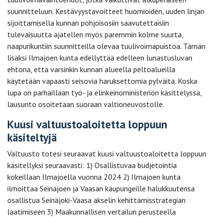
suunnitteluun. Kestävyystavoitteet huomioiden, uuden linjan
sijoittamisella kunnan pohjoisosiin saavutettaisiin
tulevaisuutta ajatellen myös paremmin kolme suurta,
naapurikuntiin suunnitteilla olevaa tuulivoimapuistoa. Tämän
lisäksi Ilmajoen kunta edellyttää edelleen lunastusluvan
ehtona, että varsinkin kunnan alueella peltoalueilla
käytetään vapaasti seisovia haruksettomia pylväitä. Koska
lupa on parhaillaan työ- ja elinkeinoministeriön käsittelyssä,
lausunto osoitetaan suoraan valtioneuvostolle.
Kuusi valtuustoaloitetta loppuun
käsiteltyjä
Valtuusto totesi seuraavat kuusi valtuustoaloitetta loppuun
käsitellyksi seuraavasti: 1) Osallistuvaa budjetointia
kokeillaan Ilmajoella vuonna 2024 2) Ilmajoen kunta
ilmoittaa Seinäjoen ja Vaasan kaupungeille halukkuutensa
osallistua Seinäjoki-Vaasa akselin kehittämisstrategian
laatimiseen 3) Maakunnallisen vertailun perusteella