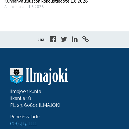
Kunnanvaltuuston kokoustiedote 1.6.2026
Ajankohtaiset
1.6.2026
Jaa:
Ilmajoen kunta
Ilkantie 18
PL 23, 60801 ILMAJOKI
Puhelinvaihde
(06) 419 1111