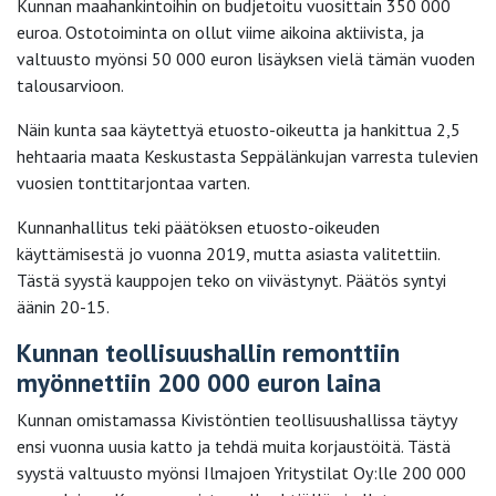
Kunnan maahankintoihin on budjetoitu vuosittain 350 000
euroa. Ostotoiminta on ollut viime aikoina aktiivista, ja
valtuusto myönsi 50 000 euron lisäyksen vielä tämän vuoden
talousarvioon.
Näin kunta saa käytettyä etuosto-oikeutta ja hankittua 2,5
hehtaaria maata Keskustasta Seppälänkujan varresta tulevien
vuosien tonttitarjontaa varten.
Kunnanhallitus teki päätöksen etuosto-oikeuden
käyttämisestä jo vuonna 2019, mutta asiasta valitettiin.
Tästä syystä kauppojen teko on viivästynyt. Päätös syntyi
äänin 20-15.
Kunnan teollisuushallin remonttiin
myönnettiin 200 000 euron laina
Kunnan omistamassa Kivistöntien teollisuushallissa täytyy
ensi vuonna uusia katto ja tehdä muita korjaustöitä. Tästä
syystä valtuusto myönsi Ilmajoen Yritystilat Oy:lle 200 000