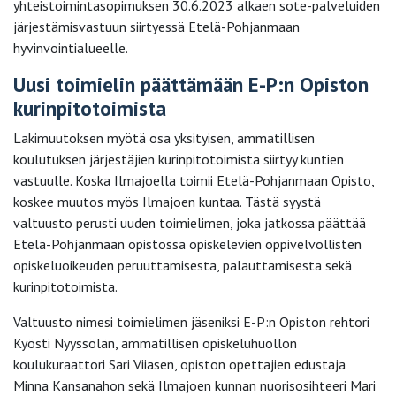
yhteistoimintasopimuksen 30.6.2023 alkaen sote-palveluiden
järjestämisvastuun siirtyessä Etelä-Pohjanmaan
hyvinvointialueelle.
Uusi toimielin päättämään E-P:n Opiston
kurinpitotoimista
Lakimuutoksen myötä osa yksityisen, ammatillisen
koulutuksen järjestäjien kurinpitotoimista siirtyy kuntien
vastuulle. Koska Ilmajoella toimii Etelä-Pohjanmaan Opisto,
koskee muutos myös Ilmajoen kuntaa. Tästä syystä
valtuusto perusti uuden toimielimen, joka jatkossa päättää
Etelä-Pohjanmaan opistossa opiskelevien oppivelvollisten
opiskeluoikeuden peruuttamisesta, palauttamisesta sekä
kurinpitotoimista.
Valtuusto nimesi toimielimen jäseniksi E-P:n Opiston rehtori
Kyösti Nyyssölän, ammatillisen opiskeluhuollon
koulukuraattori Sari Viiasen, opiston opettajien edustaja
Minna Kansanahon sekä Ilmajoen kunnan nuorisosihteeri Mari