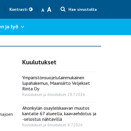
Text size smaller
Text size bigger
A
h
Kontrasti
Hae sivustolta
A
n ja työ
Kuulutukset
Ympäristönsuojelulainmukainen
lupahakemus, Maansiirto Veljekset
Rinta Oy
Kuulutukset ja ilmoitukset
28.7.2026
Ahonkylän osayleiskaavan muutos
kantatie 67 alueella, kaavaehdotus ja
lmajoen
-selostus nähtävillä
Kuulutukset ja ilmoitukset
8.7.2026