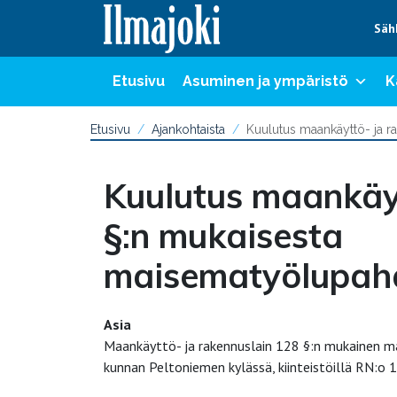
Hyppää sisältöön
Säh
Etusivu
Asuminen ja ympäristö
K
Etusivu
Ajankohtaista
Kuulutus maankäyttö- ja 
Kuulutus maankäyt
§:n mukaisesta
maisematyölupah
Asia
Maankäyttö- ja rakennuslain 128 §:n mukainen m
kunnan Peltoniemen kylässä, kiinteistöillä RN:o