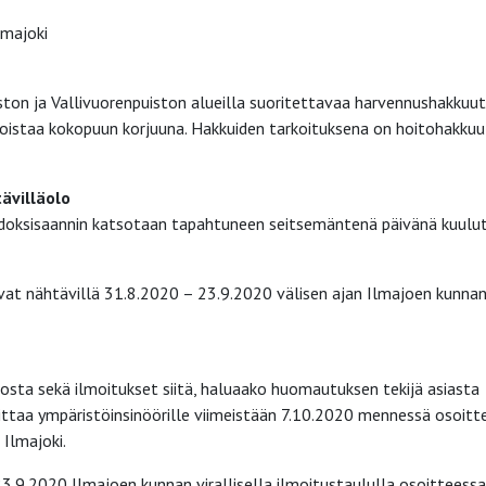
lmajoki
ton ja Vallivuorenpuiston alueilla suoritettavaa harvennushakkuut
oistaa kokopuun korjuuna. Hakkuiden tarkoituksena on hoitohakkuu
tävilläolo
iedoksisaannin katsotaan tapahtuneen seitsemäntenä päivänä kuulu
at nähtävillä 31.8.2020 – 23.9.2020 välisen ajan Ilmajoen kunna
ta sekä ilmoitukset siitä, haluaako huomautuksen tekijä asiasta
mittaa ympäristöinsinöörille viimeistään 7.10.2020 mennessä osoit
 Ilmajoki.
.9.2020 Ilmajoen kunnan virallisella ilmoitustaululla osoitteessa