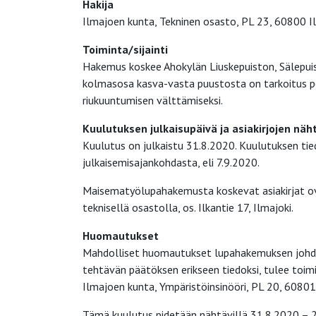
Hakija
Ilmajoen kunta, Tekninen osasto, PL 23, 60800 I
Toiminta/sijainti
Hakemus koskee Ahokylän Liuskepuiston, Sälepuis
kolmasosa kasva-vasta puustosta on tarkoitus p
riukuuntumisen välttämiseksi.
Kuulutuksen julkaisupäivä ja asiakirjojen näh
Kuulutus on julkaistu 31.8.2020. Kuulutuksen t
julkaisemisajankohdasta, eli 7.9.2020.
Maisematyölupahakemusta koskevat asiakirjat ov
teknisellä osastolla, os. Ilkantie 17, Ilmajoki.
Huomautukset
Mahdolliset huomautukset lupahakemuksen johdos
tehtävän päätöksen erikseen tiedoksi, tulee toi
Ilmajoen kunta, Ympäristöinsinööri, PL 20, 60801
Tämä kuulutus pidetään nähtävillä 31.8.2020 – 23