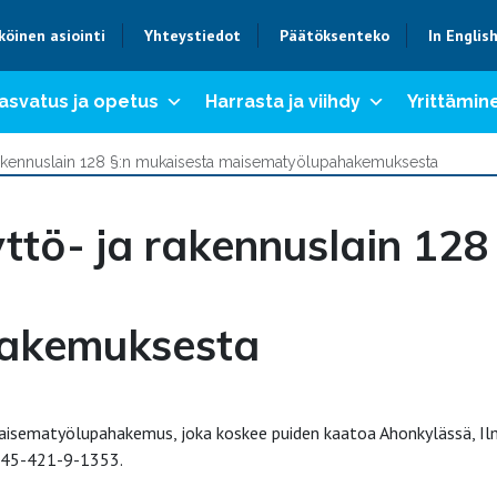
köinen asiointi
Yhteystiedot
Päätöksenteko
In Englis
asvatus ja opetus
Harrasta ja viihdy
Yrittämine
rakennuslain 128 §:n mukaisesta maisematyölupahakemuksesta
tö- ja rakennuslain 128
akemuksesta
aisematyölupahakemus, joka koskee puiden kaatoa Ahonkylässä, I
 145-421-9-1353.