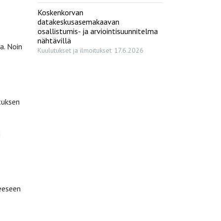
Koskenkorvan
datakeskusasemakaavan
osallistumis- ja arviointisuunnitelma
nähtävillä
a. Noin
Kuulutukset ja ilmoitukset
17.6.2026
tuksen
n
teeseen