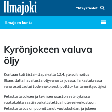
Hyppää sisältöön
Yhteystiedot
Avaa v
Ilmajoen kunta
Kyrönjokeen valuva
öljy
Kuntaan tuli tiistai-iltapäivällä 12.4. yleisöilmoitus
Ilkansillalla havaitusta öljyvanasta joessa. Tarkastuksessa
vana osoittautui todennäköisesti poltto- tai lämmitysöljyksi.
Pelastuslaitoksen ja teknisen osaston selvityksissä
vuotokohta saatiin paikallistettua hulevesiverkostoon.
Pelastuslaitos on puomittanut vuotokohdan, ja jokeen