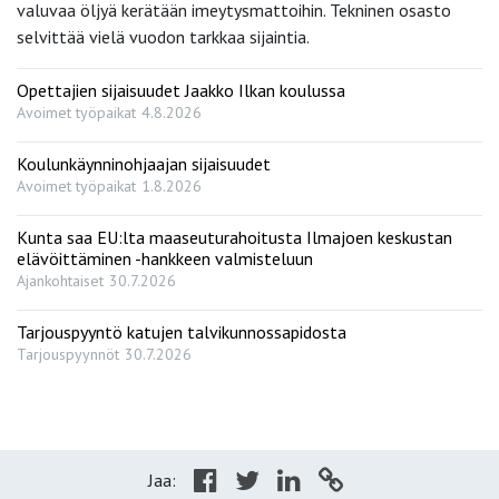
valuvaa öljyä kerätään imeytysmattoihin. Tekninen osasto
selvittää vielä vuodon tarkkaa sijaintia.
Opettajien sijaisuudet Jaakko Ilkan koulussa
Avoimet työpaikat
4.8.2026
Koulunkäynninohjaajan sijaisuudet
Avoimet työpaikat
1.8.2026
Kunta saa EU:lta maaseuturahoitusta Ilmajoen keskustan
elävöittäminen -hankkeen valmisteluun
Ajankohtaiset
30.7.2026
Tarjouspyyntö katujen talvikunnossapidosta
Tarjouspyynnöt
30.7.2026
Jaa: