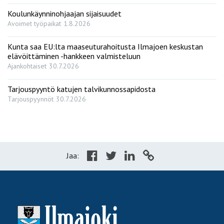
Koulunkäynninohjaajan sijaisuudet
Avoimet työpaikat
1.8.2026
Kunta saa EU:lta maaseuturahoitusta Ilmajoen keskustan
elävöittäminen -hankkeen valmisteluun
Ajankohtaiset
30.7.2026
Tarjouspyyntö katujen talvikunnossapidosta
Tarjouspyynnöt
30.7.2026
Jaa: