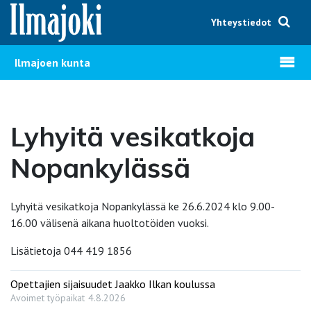
Hyppää sisältöön
Yhteystiedot
Avaa v
Ilmajoen kunta
Lyhyitä vesikatkoja
Nopankylässä
Lyhyitä vesikatkoja Nopankylässä ke 26.6.2024 klo 9.00-
16.00 välisenä aikana huoltotöiden vuoksi.
Lisätietoja 044 419 1856
Opettajien sijaisuudet Jaakko Ilkan koulussa
Avoimet työpaikat
4.8.2026