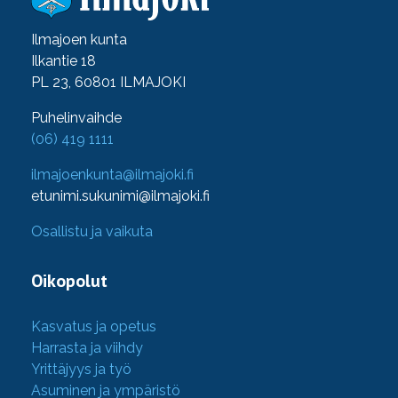
Ilmajoen kunta
Ilkantie 18
PL 23, 60801 ILMAJOKI
Puhelinvaihde
(06) 419 1111
ilmajoenkunta@ilmajoki.fi
etunimi.sukunimi@ilmajoki.fi
Osallistu ja vaikuta
Oikopolut
Kasvatus ja opetus
Harrasta ja viihdy
Yrittäjyys ja työ
Asuminen ja ympäristö