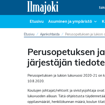
Hyppää sisältöön
Säh
Etusivu
Asuminen ja ympäristö
K
Etusivu
Ajankohtaista
Perusopetuksen ja lukion o
Perusopetuksen ja
järjestäjän tiedote
Perusopetuksen ja lukion lukuvuosi 2020-21 on kä
10.8.2020.
Koulujen johtajat/rehtorit ja sivistysjohtaja ovat
lukuvuoden alkuun. Tätä ohjeistusta täydennetä
oppilasmäärät, henkilökunnan määrä, koulun tilat 