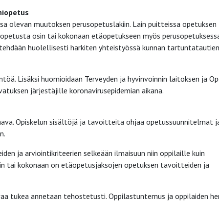
hiopetus
a olevan muutoksen perusopetuslakiin. Lain puitteissa opetuksen
tää opetusta osin tai kokonaan etäopetukseen myös perusopetuksessa
 tehdään huolellisesti harkiten yhteistyössä kunnan tartuntatautie
öä. Lisäksi huomioidaan Terveyden ja hyvinvoinnin laitoksen ja Op
vatuksen järjestäjille koronavirusepidemian aikana.
ava. Opiskelun sisältöjä ja tavoitteita ohjaa opetussuunnitelmat j
n.
den ja arviointikriteerien selkeään ilmaisuun niin oppilaille kuin
tain tai kokonaan on etäopetusjaksojen opetuksen tavoitteiden ja
avaa tukea annetaan tehostetusti. Oppilastuntemus ja oppilaiden he