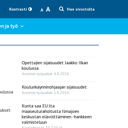
Text size smaller
Text size bigger
A
h
Kontrasti
Hae sivustolta
A
n ja työ
Opettajien sijaisuudet Jaakko Ilkan
koulussa
Avoimet työpaikat
4.8.2026
Koulunkäynninohjaajan sijaisuudet
oulussa
Avoimet työpaikat
1.8.2026
Kunta saa EU:lta
aukset
maaseuturahoitusta Ilmajoen
keskustan elävöittäminen -hankkeen
valmisteluun
Ajankohtaiset
30.7.2026