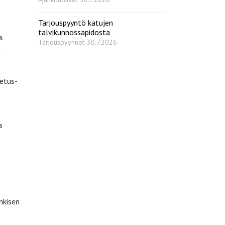
Tarjouspyyntö katujen
talvikunnossapidosta
.
Tarjouspyynnöt
30.7.2026
n
etus-
a
nkisen