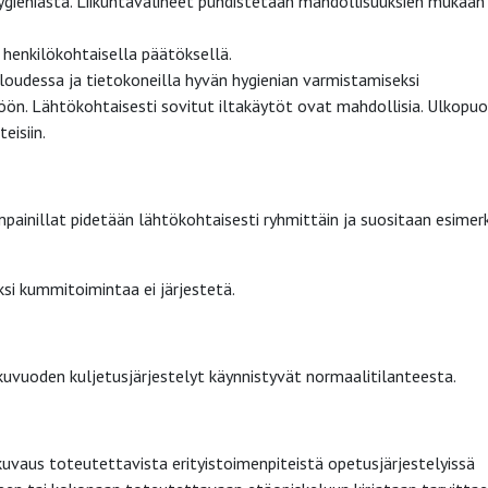
ygieniasta. Liikuntavälineet puhdistetaan mahdollisuuksien mukaan
 henkilökohtaisella päätöksellä.
loudessa ja tietokoneilla hyvän hygienian varmistamiseksi
öön. Lähtökohtaisesti sovitut iltakäytöt ovat mahdollisia. Ulkopuol
eisiin.
painillat pidetään lähtökohtaisesti ryhmittäin ja suositaan esimerk
ksi kummitoimintaa ei järjestetä.
uvuoden kuljetusjärjestelyt käynnistyvät normaalitilanteesta.
kuvaus toteutettavista erityistoimenpiteistä opetusjärjestelyissä