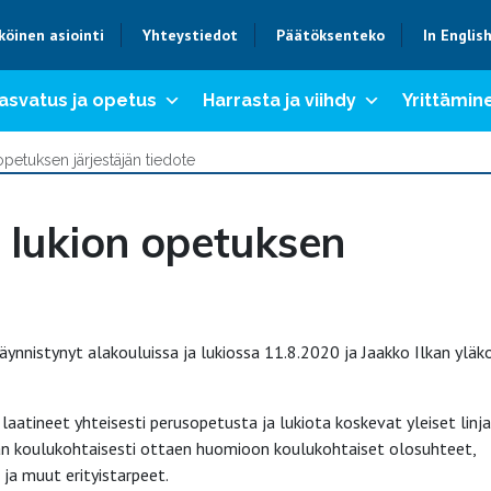
köinen asiointi
Yhteystiedot
Päätöksenteko
In Englis
asvatus ja opetus
Harrasta ja viihdy
Yrittämine
petuksen järjestäjän tiedote
 lukion opetuksen
ynnistynyt alakouluissa ja lukiossa 11.8.2020 ja Jaakko Ilkan yläk
 laatineet yhteisesti perusopetusta ja lukiota koskevat yleiset linj
än koulukohtaisesti ottaen huomioon koulukohtaiset olosuhteet,
ja muut erityistarpeet.