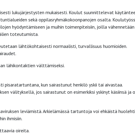
sesti lukujärjestysten mukaisesti. Koulut suunnittelevat käytänte
älituntialueiden sekä oppilasryhmäkokoonpanojen osalta. Koulutyös
tilojen hyödyntämiseen ja muihin toimenpiteisiin, joilla vähennetään
älien toteutumista.
utetaan lähtökohtaisesti normaalisti, turvallisuus huomioiden.
iraudet.
aan lähikontaktien välttämiseksi.
n
i pisaratartuntana, kun sairastunut henkilö yskii tai aivastaa.
en välityksellä, jos sairastunut on esimerkiksi yskinyt käsiinsä ja 
aviruksen leviämistä. Arkielämässä tartuntoja voi ehkäistä huoleht
in ihmisiin.
ttaavia oireita.