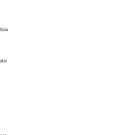
isia
iksi