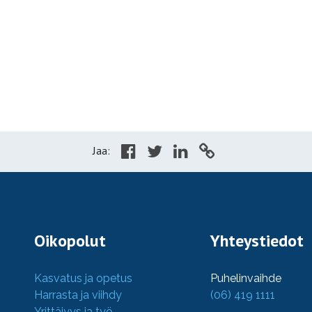
Jaa:
Oikopolut
Yhteystiedot
Kasvatus ja opetus
Puhelinvaihde
Harrasta ja viihdy
(06) 419 1111
Yrittäjyys ja työ