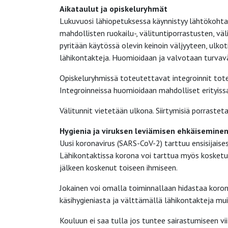
Aikataulut ja opiskeluryhmät
Lukuvuosi lähiopetuksessa käynnistyy lähtökohtai
mahdollisten ruokailu-, välituntiporrastusten, v
pyritään käytössä olevin keinoin väljyyteen, ulko
lähikontakteja. Huomioidaan ja valvotaan turvav
Opiskeluryhmissä toteutettavat integroinnit tote
Integroinneissa huomioidaan mahdolliset erityissa
Välitunnit vietetään ulkona. Siirtymisiä porrastet
Hygienia ja viruksen leviämisen ehkäisemine
Uusi koronavirus (SARS-CoV-2) tarttuu ensisijaisest
Lähikontaktissa korona voi tarttua myös kosketuks
jälkeen koskenut toiseen ihmiseen.
Jokainen voi omalla toiminnallaan hidastaa koron
käsihygieniasta ja välttämällä lähikontakteja muih
Kouluun ei saa tulla jos tuntee sairastumiseen vii