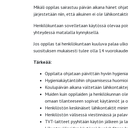
Mikäli oppilas sairastuu päivän aikana hänet ohj
järjestetään niin, että aikuinen ei ole lähikontakt
Henkilökuntaan sovelletaan käytössä olevaa poi
yhteydessä matalalla kynnyksellä.
Jos oppilas tai henkilökuntaan kuuluva palaa ulk
suosituksen mukaisesti tulee olla 14 vuorokaude
Tärkeää:
Oppilaita ohjataan päivittäin hyviin hygieni
Hygieniakäytäntöihin ohjaamisessa huomioid
Koulupäivän aikana vältetään lähikontakteja e
Muiden kuin oppilaiden ja henkilökunnan ol
omaan tilanteeseen sopivat käytännöt ja o
Henkilöstön keskinäiset lähikontaktit mini
Henkilöstön välisessä viestinnässä ja pala
TVT-laitteet pyyhitään käytön jälkeen ja lait