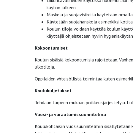
Liikuntavälineiden käytössä huolehditaan h
käytön jälkeen.
Maskeja ja suojavisiireitä käytetään omalla
Käytetään suojahanskoja esimerkiksi kotita
Koulun tiloja voidaan käyttää koulun käytt
käyttäjiä ohjeistetaan hyviin hygieniakäytänt
Kokoontumiset
Koulun sisäisiä kokoontumisia rajoitetaan. Vanhem
ulkotiloja.
Oppilaiden yhteisöllistä toimintaa kuten esimerki
Koulukuljetukset
Tehdään tarpeen mukaan poikkeusjärjestelyjä. Luk
Vuosi- ja varautumissuunnitelma
Koulukohtaisiin vuosisuunnitelmiin sisällytetään 