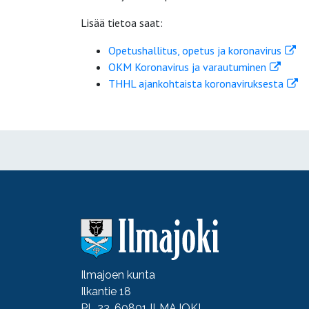
Lisää tietoa saat:
Opetushallitus, opetus ja koronavirus
OKM Koronavirus ja varautuminen
THHL ajankohtaista koronaviruksesta
Ilmajoen kunta
Ilkantie 18
PL 23, 60801 ILMAJOKI