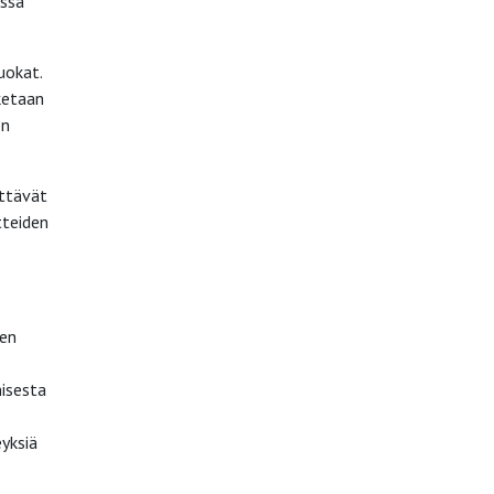
essa
uokat.
ketaan
on
ettävät
tteiden
jen
misesta
yksiä