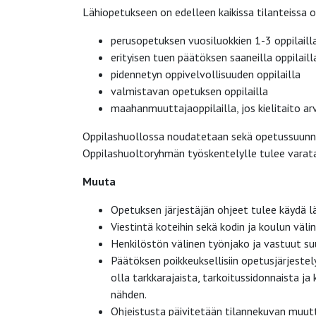
Lähiopetukseen on edelleen kaikissa tilanteissa o
perusopetuksen vuosiluokkien 1-3 oppilaill
erityisen tuen päätöksen saaneilla oppilaill
pidennetyn oppivelvollisuuden oppilailla
valmistavan opetuksen oppilailla
maahanmuuttajaoppilailla, jos kielitaito arv
Oppilashuollossa noudatetaan sekä opetussuunn
Oppilashuoltoryhmän työskentelylle tulee varata
Muuta
Opetuksen järjestäjän ohjeet tulee käydä l
Viestintä koteihin sekä kodin ja koulun väli
Henkilöstön välinen työnjako ja vastuut su
Päätöksen poikkeuksellisiin opetusjärjestel
olla tarkkarajaista, tarkoitussidonnaista
nähden.
Ohjeistusta päivitetään tilannekuvan muut