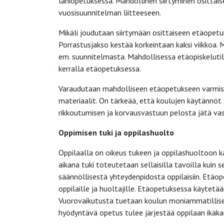
lähiopetuksessa. Mahdollinen siirtyminen osittai
vuosisuunnitelman liitteeseen.
Mikäli joudutaan siirtymään osittaiseen etäopet
Porrastusjakso kestää korkeintaan kaksi viikkoa. 
em. suunnitelmasta. Mahdollisessa etäopiskelutil
kerralla etäopetuksessa.
Varaudutaan mahdolliseen etäopetukseen varmist
materiaalit. On tärkeää, että koulujen käytännöt su
rikkoutumisen ja korvausvastuun pelosta jätä va
Oppimisen tuki ja oppilashuolto
Oppilaalla on oikeus tukeen ja oppilashuoltoon ka
aikana tuki toteutetaan sellaisilla tavoilla kui
säännöllisestä yhteydenpidosta oppilaisiin. Etäo
oppilaille ja huoltajille. Etäopetuksessa käytetä
Vuorovaikutusta tuetaan koulun moniammatillisen 
hyödyntävä opetus tulee järjestää oppilaan ikäka