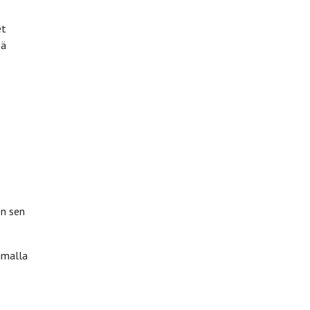
et
sä
on sen
imalla