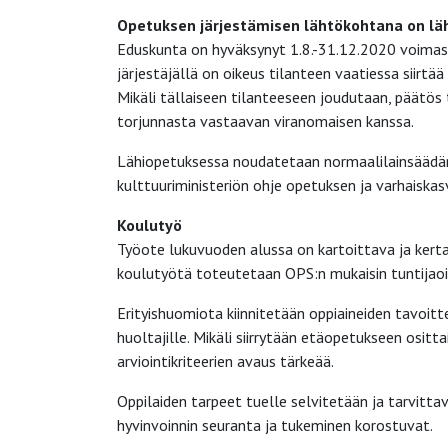
Opetuksen järjestämisen lähtökohtana on lä
Eduskunta on hyväksynyt 1.8.-31.12.2020 voimass
järjestäjällä on oikeus tilanteen vaatiessa siir
Mikäli tällaiseen tilanteeseen joudutaan, päätös
torjunnasta vastaavan viranomaisen kanssa.
Lähiopetuksessa noudatetaan normaalilainsäädänt
kulttuuriministeriön ohje opetuksen ja varhaiskas
Koulutyö
Työote lukuvuoden alussa on kartoittava ja kerta
koulutyötä toteutetaan OPS:n mukaisin tuntijaoi
Erityishuomiota kiinnitetään oppiaineiden tavoittei
huoltajille. Mikäli siirrytään etäopetukseen osit
arviointikriteerien avaus tärkeää.
Oppilaiden tarpeet tuelle selvitetään ja tarvitt
hyvinvoinnin seuranta ja tukeminen korostuvat.