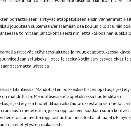
seen tai kokonaan toteutettavaan etäopiskeluun kirjataan tarvitta
uksen porrastukseen, siirtyvät etäopetukseen ensin vanhemmat ikäl
Mikäli joudutaan sulkemaan/eristämään osa koulun tiloista, niin poi
anteessa toimitaan lähtökohtaisesti niin, että kokonainen luokka 
amalla riittävät etäyhteyslaitteet ja muut etäopetuksessa käyt
unnitellaan sellaiseksi, jotta laitteita kotiin tarvitsevat eivät lai
staanottamatta laitteita.
ikissa tilanteissa. Mahdollisten poikkeuksellisten opetusjärjestely
n se on mahdollista. Mahdollisessa etäopetuksessa huolehditaan
petusjärjestelyissä huolehditaan aikataulutuksesta ja sen tiedotta
än runsaasti menetelmiä, joissa oppilaaseen saadaan suora kontakti.
henkilöstön avulla (oppilashuollon henkilöstö, ohjaajat). Etäyhte
uden ja edellytysten mukaisesti.