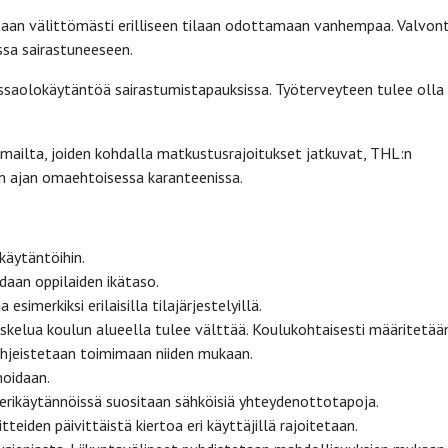
ataan välittömästi erilliseen tilaan odottamaan vanhempaa. Valvon
issa sairastuneeseen.
ssaolokäytäntöä sairastumistapauksissa. Työterveyteen tulee olla
omailta, joiden kohdalla matkustusrajoitukset jatkuvat, THL:n
n ajan omaehtoisessa karanteenissa.
akäytäntöihin.
aan oppilaiden ikätaso.
simerkiksi erilaisilla tilajärjestelyillä.
eskelua koulun alueella tulee välttää. Koulukohtaisesti määritetää
hjeistetaan toimimaan niiden mukaan.
moidaan.
verikäytännöissä suositaan sähköisiä yhteydenottotapoja.
teiden päivittäistä kiertoa eri käyttäjillä rajoitetaan.