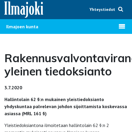
Hyppää sisältöön
Yhteystiedot
Avaa v
Ilmajoen kunta
Rakennusvalvontavira
yleinen tiedoksianto
3.7.2020
Hallintolain 62 §:n mukainen yleistiedoksianto
yhdyskuntaa palvelevan johdon sijoittamista koskevassa
asiassa (MRL 161 §)
Yleistiedoksiantona ilmoitetaan hallintolain 62 §:n 2