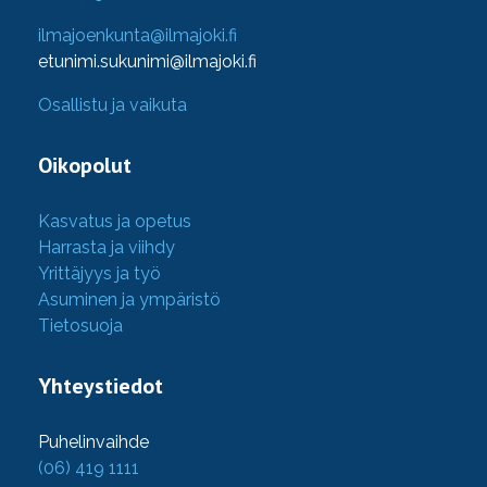
ilmajoenkunta@ilmajoki.fi
etunimi.sukunimi@ilmajoki.fi
Osallistu ja vaikuta
Oikopolut
Kasvatus ja opetus
Harrasta ja viihdy
Yrittäjyys ja työ
Asuminen ja ympäristö
Tietosuoja
Yhteystiedot
Puhelinvaihde
(06) 419 1111