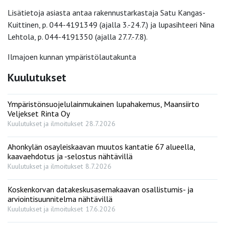
Lisätietoja asiasta antaa rakennustarkastaja Satu Kangas-
Kuittinen, p. 044-4191349 (ajalla 3.-24.7.) ja lupasihteeri Nina
Lehtola, p. 044-4191350 (ajalla 27.7.-7.8).
Ilmajoen kunnan ympäristölautakunta
Kuulutukset
Ympäristönsuojelulainmukainen lupahakemus, Maansiirto
Veljekset Rinta Oy
Kuulutukset ja ilmoitukset
28.7.2026
Ahonkylän osayleiskaavan muutos kantatie 67 alueella,
kaavaehdotus ja -selostus nähtävillä
Kuulutukset ja ilmoitukset
8.7.2026
Koskenkorvan datakeskusasemakaavan osallistumis- ja
arviointisuunnitelma nähtävillä
Kuulutukset ja ilmoitukset
17.6.2026