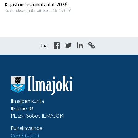
Kirjaston kesäaikataulut 2026
Kuulutukset ja ilmoitukset
16.6.2026
Jaa:
Ilmajoen kunta
Ilkantie 18
PL 23, 60801 ILMAJOKI
Puhelinvaihde
(06) 419 1111