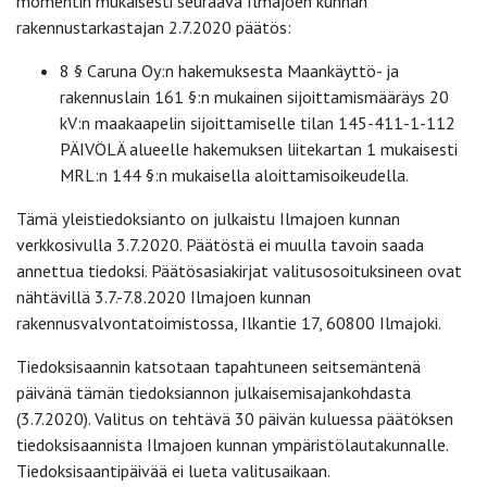
momentin mukaisesti seuraava Ilmajoen kunnan
rakennustarkastajan 2.7.2020 päätös:
8 § Caruna Oy:n hakemuksesta Maankäyttö- ja
rakennuslain 161 §:n mukainen sijoittamismääräys 20
kV:n maakaapelin sijoittamiselle tilan 145-411-1-112
PÄIVÖLÄ alueelle hakemuksen liitekartan 1 mukaisesti
MRL:n 144 §:n mukaisella aloittamisoikeudella.
Tämä yleistiedoksianto on julkaistu Ilmajoen kunnan
verkkosivulla 3.7.2020. Päätöstä ei muulla tavoin saada
annettua tiedoksi. Päätösasiakirjat valitusosoituksineen ovat
nähtävillä 3.7.-7.8.2020 Ilmajoen kunnan
rakennusvalvontatoimistossa, Ilkantie 17, 60800 Ilmajoki.
Tiedoksisaannin katsotaan tapahtuneen seitsemäntenä
päivänä tämän tiedoksiannon julkaisemisajankohdasta
(3.7.2020). Valitus on tehtävä 30 päivän kuluessa päätöksen
tiedoksisaannista Ilmajoen kunnan ympäristölautakunnalle.
Tiedoksisaantipäivää ei lueta valitusaikaan.