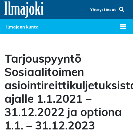
Hyppää sisältöön
Yhteystiedot
Avaa v
Ilmajoen kunta
Tarjouspyyntö
Sosiaalitoimen
asiointireittikuljetuksist
ajalle 1.1.2021 –
31.12.2022 ja optiona
1.1. – 31.12.2023