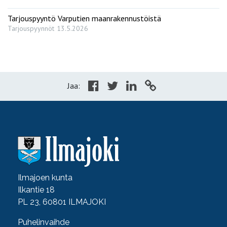
Tarjouspyyntö Varputien maanrakennustöistä
Tarjouspyynnöt
13.5.2026
Jaa:
Ilmajoen kunta
Ilkantie 18
PL 23, 60801 ILMAJOKI
Puhelinvaihde