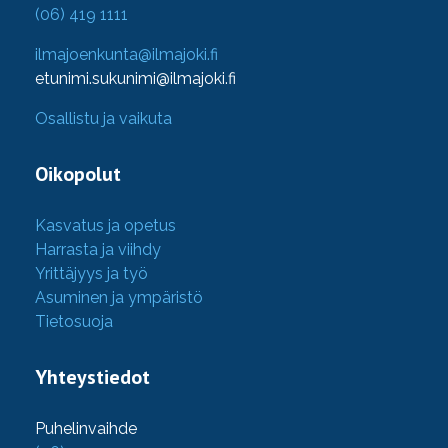
(06) 419 1111
ilmajoenkunta@ilmajoki.fi
etunimi.sukunimi@ilmajoki.fi
Osallistu ja vaikuta
Oikopolut
Kasvatus ja opetus
Harrasta ja viihdy
Yrittäjyys ja työ
Asuminen ja ympäristö
Tietosuoja
Yhteystiedot
Puhelinvaihde