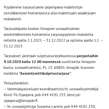
Pyydämme tarjoustanne jäljempänä määritellyn
ostoliikenteen hoitamisesta alla mainittujen asiakirjojen
mukaisesti.
Tarjouskilpailu koskee Ilmajoen sosiaalitoimen
asiointiliikenteen hoitamista tarjouspyynnön mukaisilla
reiteillä ajalla 1.1.2021 – 31.12.2022 ja optiona ajalle 1.1. –
31.12.2023.
Tarjoukset jätetään suljetussa kirjekuoressa
perjantaihin
9.10.2020 kello 12.00 mennessä
osoitteella Ilmajoen
kunta, sosiaalitoimisto, PL 23, 60801 Ilmajoki. Kuoreen
merkintä
”Asiointireittikuljetustarjous”
.
Yhteyshenkilöt:
– Vammaispalvelujen koordinaattori/vt. sosiaalityöntekijä
Kirsti Yli-Ojanperä, puh 044 4191 255, kirsti.yli-
ojanpera@ilmajoki.fi
– Vs. sosiaalijohtaja Susanna Lammi, puh 044 4191 250,