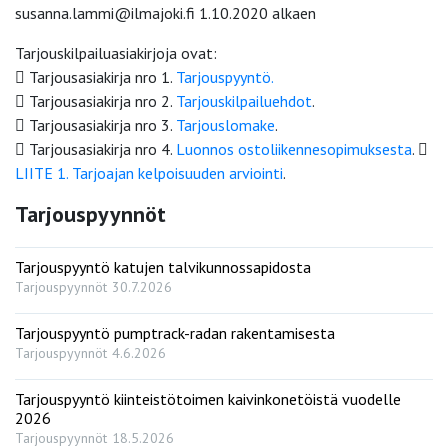
susanna.lammi@ilmajoki.fi 1.10.2020 alkaen
Tarjouskilpailuasiakirjoja ovat:
 Tarjousasiakirja nro 1.
Tarjouspyyntö.
 Tarjousasiakirja nro 2.
Tarjouskilpailuehdot
.
 Tarjousasiakirja nro 3.
Tarjouslomake
.
 Tarjousasiakirja nro 4.
Luonnos ostoliikennesopimuksesta
. 
LIITE 1. Tarjoajan kelpoisuuden arviointi
.
Tarjouspyynnöt
Tarjouspyyntö katujen talvikunnossapidosta
Tarjouspyynnöt
30.7.2026
Tarjouspyyntö pumptrack-radan rakentamisesta
Tarjouspyynnöt
4.6.2026
Tarjouspyyntö kiinteistötoimen kaivinkonetöistä vuodelle
2026
Tarjouspyynnöt
18.5.2026