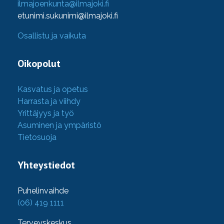
ilmajoenkunta@ilmajoki.fi
etunimi.sukunimi@ilmajoki.fi
Osallistu ja vaikuta
Oikopolut
Kasvatus ja opetus
Harrasta ja viihdy
Yrittäjyys ja työ
Asuminen ja ympäristö
Tietosuoja
Yhteystiedot
Puhelinvaihde
(06) 419 1111
Terveyskeskus