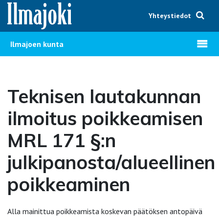
Hyppää sisältöön
Yhteystiedot
Avaa v
Ilmajoen kunta
Teknisen lautakunnan
ilmoitus poikkeamisen
MRL 171 §:n
julkipanosta/alueellinen
poikkeaminen
Alla mainittua poikkeamista koskevan päätöksen antopäivä