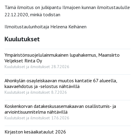
Tämä ilmoitus on julkipantu Ilmajoen kunnan ilmoitustaululle
22.12.2020, minkä todistan
Ilmoitustaulunhoitaja Heleena Keihänen
Kuulutukset
Ympäristönsuojelulainmukainen lupahakemus, Maansiirto
Veljekset Rinta Oy
Kuulutukset ja ilmoitukset
28.7.2026
Ahonkylän osayleiskaavan muutos kantatie 67 alueella,
kaavaehdotus ja -selostus nähtävillä
Kuulutukset ja ilmoitukset
8.7.2026
Koskenkorvan datakeskusasemakaavan osallistumis- ja
arviointisuunnitelma nähtävillä
Kuulutukset ja ilmoitukset
17.6.2026
Kirjaston kesäaikataulut 2026