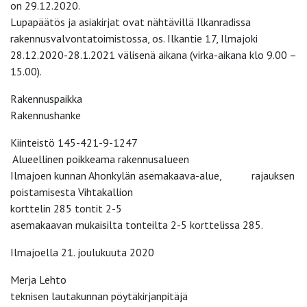
on 29.12.2020.
Lupapäätös ja asiakirjat ovat nähtävillä Ilkanradissa
rakennusvalvontatoimistossa, os. Ilkantie 17, Ilmajoki
28.12.2020-28.1.2021 välisenä aikana (virka-aikana klo 9.00 –
15.00).
Rakennuspaikka
Rakennushanke
Kiinteistö 145-421-9-1247
Alueellinen poikkeama rakennusalueen
Ilmajoen kunnan Ahonkylän asemakaava-alue, rajauksen
poistamisesta Vihtakallion
korttelin 285 tontit 2-5
asemakaavan mukaisilta tonteilta 2-5 korttelissa 285.
Ilmajoella 21. joulukuuta 2020
Merja Lehto
teknisen lautakunnan pöytäkirjanpitäjä