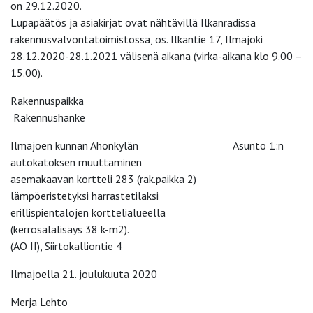
on 29.12.2020.
Lupapäätös ja asiakirjat ovat nähtävillä Ilkanradissa
rakennusvalvontatoimistossa, os. Ilkantie 17, Ilmajoki
28.12.2020-28.1.2021 välisenä aikana (virka-aikana klo 9.00 –
15.00).
Rakennuspaikka
Rakennushanke
Ilmajoen kunnan Ahonkylän Asunto 1:n
autokatoksen muuttaminen
asemakaavan kortteli 283 (rak.paikka 2)
lämpöeristetyksi harrastetilaksi
erillispientalojen korttelialueella
(kerrosalalisäys 38 k-m2).
(AO II), Siirtokalliontie 4
Ilmajoella 21. joulukuuta 2020
Merja Lehto