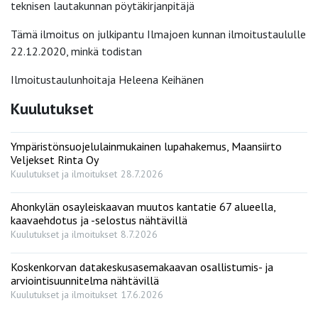
teknisen lautakunnan pöytäkirjanpitäjä
Tämä ilmoitus on julkipantu Ilmajoen kunnan ilmoitustaululle
22.12.2020, minkä todistan
Ilmoitustaulunhoitaja Heleena Keihänen
Kuulutukset
Ympäristönsuojelulainmukainen lupahakemus, Maansiirto
Veljekset Rinta Oy
Kuulutukset ja ilmoitukset
28.7.2026
Ahonkylän osayleiskaavan muutos kantatie 67 alueella,
kaavaehdotus ja -selostus nähtävillä
Kuulutukset ja ilmoitukset
8.7.2026
Koskenkorvan datakeskusasemakaavan osallistumis- ja
arviointisuunnitelma nähtävillä
Kuulutukset ja ilmoitukset
17.6.2026