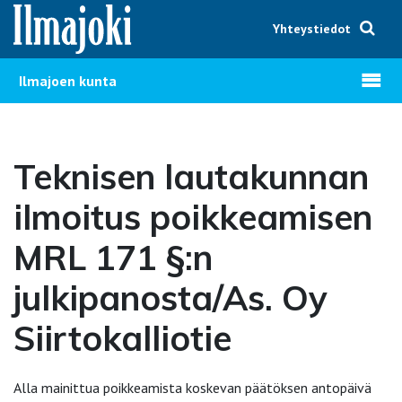
Hyppää sisältöön
Yhteystiedot
Avaa v
Ilmajoen kunta
Teknisen lautakunnan
ilmoitus poikkeamisen
MRL 171 §:n
julkipanosta/As. Oy
Siirtokalliotie
Alla mainittua poikkeamista koskevan päätöksen antopäivä