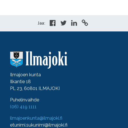
Jaa:
Ilmajoen kunta
Ilkantie 18
PL 23, 60801 ILMAJOKI
Puhelinvaihde
(06) 419 1111
ilmajoenkunta@ilmajoki.fi
etunimi.sukunimi@ilmajoki.fi