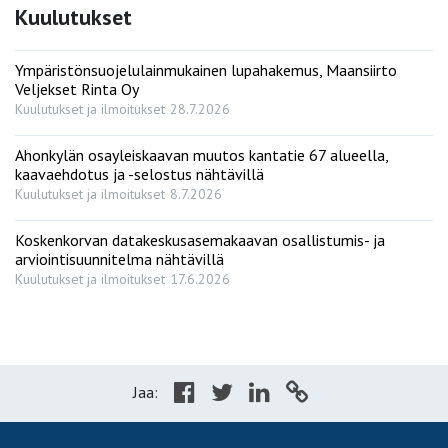
Kuulutukset
Ympäristönsuojelulainmukainen lupahakemus, Maansiirto
Veljekset Rinta Oy
Kuulutukset ja ilmoitukset
28.7.2026
Ahonkylän osayleiskaavan muutos kantatie 67 alueella,
kaavaehdotus ja -selostus nähtävillä
Kuulutukset ja ilmoitukset
8.7.2026
Koskenkorvan datakeskusasemakaavan osallistumis- ja
arviointisuunnitelma nähtävillä
Kuulutukset ja ilmoitukset
17.6.2026
Jaa: