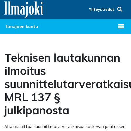
Hyppää sisältöön
Yhteystiedot
Avaa v
Ilmajoen kunta
Teknisen lautakunnan
ilmoitus
suunnittelutarveratkais
MRL 137 §
julkipanosta
Alla mainittua suunnittelutarveratkaisua koskevan päätöksen