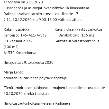
antopäivä on 3.11.2020.
Lupapäätös ja asiakirjat ovat nähtävillä Ilkanradissa
Rakennusvalvontatoimistossa, os. Ilkantie 17
2.11.-10.12.2020 klo 9.00-15.00 välisenä aikana.
Rakennuspaikka Rakennuksen käyttötarkoitus
Kiinteistö 145-411-4-132 Omakotitalo (155 m2)
Os. Vaasantie 442 Autotalli-varastorakennus
(100 m2)
61330 Koskenkorva
Ilmajoella 29. lokakuuta 2020
Merja Lehto
teknisen lautakunnan pöytäkirjanpitäjä
Tämä ilmoitus on julkipantu Ilmajoen kunnan ilmoitustaululle
30.10.2020, minkä todistan
Ilmoitustaulunhoitaja Heleena Keihänen