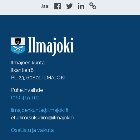
Jaa:
Ilmajoen kunta
Ilkantie 18
PL 23, 60801 ILMAJOKI
Puhelinvaihde
(06) 419 1111
ilmajoenkunta@ilmajoki.fi
etunimi.sukunimi@ilmajoki.fi
Osallistu ja vaikuta