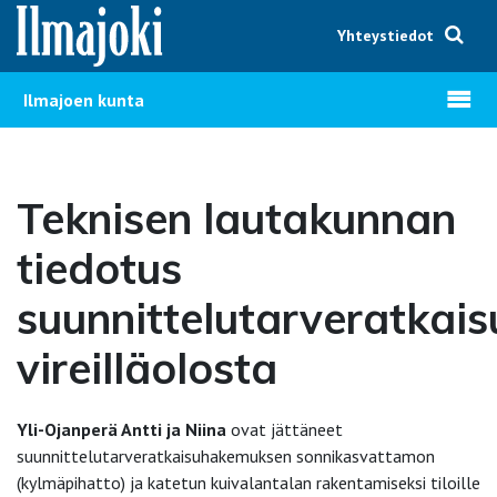
Hyppää sisältöön
Yhteystiedot
Avaa v
Ilmajoen kunta
Teknisen lautakunnan
tiedotus
suunnittelutarveratkais
vireilläolosta
Yli-Ojanperä Antti ja Niina
ovat jättäneet
suunnittelutarveratkaisuhakemuksen sonnikasvattamon
(kylmäpihatto) ja katetun kuivalantalan rakentamiseksi tiloille