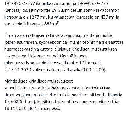
145-426-3-357 (sonnikasvattamo) ja 145-426-4-223
(lantala), os. Nurmiontie 19. Suunnitellun sonnikasvattamon
2
kerrosala on 1277 m
. Kuivalantalan kerrosala on 437 m² ja
3
varastointitilavuus 1688 m
.
Ennen asian ratkaisemista varataan naapureille ja muille,
joiden asumiseen, työntekoon tai muihin oloihin hanke saattaa
huomattavasti vaikuttaa, tilaisuus kirjallisen muistutuksen
tekemiseen. Hakemus on nähtävänä kunnan
rakennusvalvontatoimistossa, Ilkantie 17 Ilmajoki,
4.-18.11.2020 välisenä aikana (virka-aika 9.00-15.00).
Mahdolliset kirjalliset muistutukset
suunnittelutarveratkaisuhakemuksesta tulee toimittaa
Ilmajoen kunnan tekniselle lautakunnalle osoitteella Ilkantie
17, 60800 Ilmajoki. Niiden tulee olla saapuneena viimeistään
18.11.2020 klo 15 mennessä.