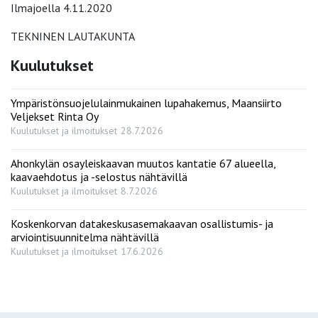
Ilmajoella 4.11.2020
TEKNINEN LAUTAKUNTA
Kuulutukset
Ympäristönsuojelulainmukainen lupahakemus, Maansiirto
Veljekset Rinta Oy
Kuulutukset ja ilmoitukset
28.7.2026
Ahonkylän osayleiskaavan muutos kantatie 67 alueella,
kaavaehdotus ja -selostus nähtävillä
Kuulutukset ja ilmoitukset
8.7.2026
Koskenkorvan datakeskusasemakaavan osallistumis- ja
arviointisuunnitelma nähtävillä
Kuulutukset ja ilmoitukset
17.6.2026