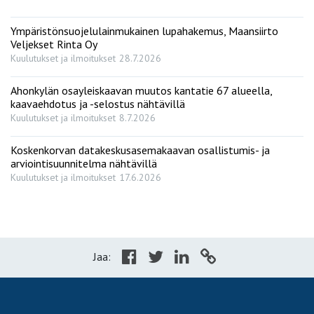
Ympäristönsuojelulainmukainen lupahakemus, Maansiirto
Veljekset Rinta Oy
Kuulutukset ja ilmoitukset
28.7.2026
Ahonkylän osayleiskaavan muutos kantatie 67 alueella,
kaavaehdotus ja -selostus nähtävillä
Kuulutukset ja ilmoitukset
8.7.2026
Koskenkorvan datakeskusasemakaavan osallistumis- ja
arviointisuunnitelma nähtävillä
Kuulutukset ja ilmoitukset
17.6.2026
Jaa: