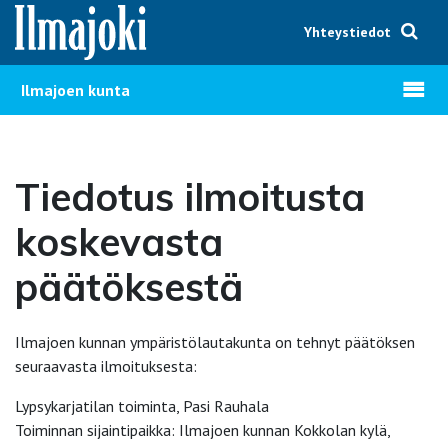
Hyppää sisältöön
Yhteystiedot
Avaa v
Ilmajoen kunta
Tiedotus ilmoitusta
koskevasta
päätöksestä
Ilmajoen kunnan ympäristölautakunta on tehnyt päätöksen
seuraavasta ilmoituksesta:
Lypsykarjatilan toiminta, Pasi Rauhala
Toiminnan sijaintipaikka: Ilmajoen kunnan Kokkolan kylä,