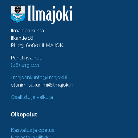
Ilmajoen kunta
Ilkantie 18
PL 23, 60801 ILMAJOKI
Puhelinvaihde
(06) 419 1111
ilmajoenkunta@ilmajoki.fi
etunimi.sukunimi@ilmajoki.fi
Osallistu ja vaikuta
Oikopolut
Kasvatus ja opetus
Harrasta ja viihdy