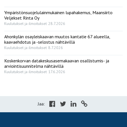
Ympäristönsuojelulainmukainen lupahakemus, Maansiirto
Veljekset Rinta Oy
Kuulutukset ja ilmoitukset
28.7.2026
Ahonkylän osayleiskaavan muutos kantatie 67 alueella,
kaavaehdotus ja -selostus nähtävillä
Kuulutukset ja ilmoitukset
8.7.2026
Koskenkorvan datakeskusasemakaavan osallistumis- ja
arviointisuunnitelma nähtävillä
Kuulutukset ja ilmoitukset
17.6.2026
Jaa: