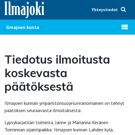
Hyppää sisältöön
Yhteystiedot
Avaa v
Ilmajoen kunta
Tiedotus ilmoitusta
koskevasta
päätöksestä
Ilmajoen kunnan ympäristönsuojeluviranomainen on tehnyt
päätöksen seuraavasta ilmoituksesta:
Lypsykarjatilan toiminta, Janne ja Marianna Keränen
Toiminnan sijaintipaikka: Ilmajoen kunnan Lahden kylä,