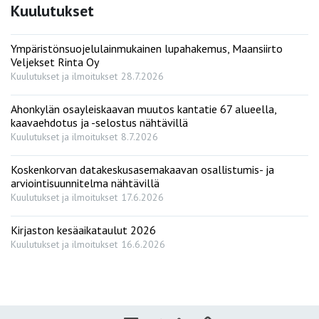
Kuulutukset
Ympäristönsuojelulainmukainen lupahakemus, Maansiirto
Veljekset Rinta Oy
Kuulutukset ja ilmoitukset
28.7.2026
Ahonkylän osayleiskaavan muutos kantatie 67 alueella,
kaavaehdotus ja -selostus nähtävillä
Kuulutukset ja ilmoitukset
8.7.2026
Koskenkorvan datakeskusasemakaavan osallistumis- ja
arviointisuunnitelma nähtävillä
Kuulutukset ja ilmoitukset
17.6.2026
Kirjaston kesäaikataulut 2026
Kuulutukset ja ilmoitukset
16.6.2026