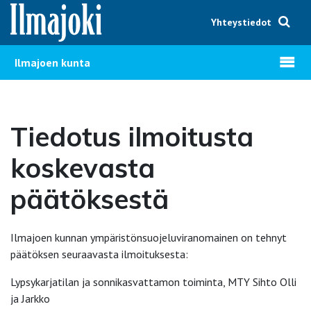
Hyppää sisältöön
Yhteystiedot
Avaa v
Ilmajoen kunta
Tiedotus ilmoitusta
koskevasta
päätöksestä
Ilmajoen kunnan ympäristönsuojeluviranomainen on tehnyt
päätöksen seuraavasta ilmoituksesta:
Lypsykarjatilan ja sonnikasvattamon toiminta, MTY Sihto Olli
ja Jarkko