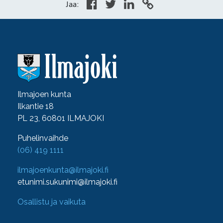
Jaa:
Ilmajoen kunta
Ilkantie 18
PL 23, 60801 ILMAJOKI
Puhelinvaihde
(06) 419 1111
ilmajoenkunta@ilmajoki.fi
etunimi.sukunimi@ilmajoki.fi
Osallistu ja vaikuta