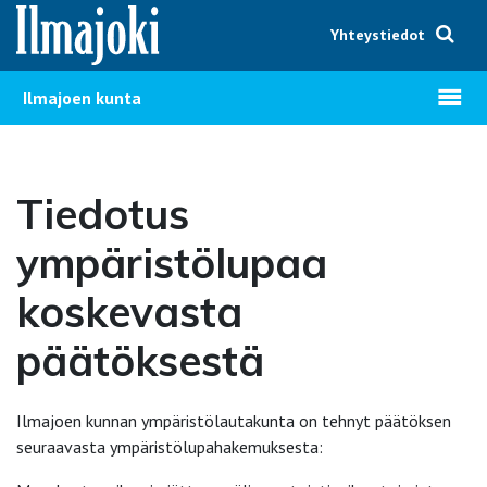
Hyppää sisältöön
Yhteystiedot
Avaa v
Ilmajoen kunta
Tiedotus
ympäristölupaa
koskevasta
päätöksestä
Ilmajoen kunnan ympäristölautakunta on tehnyt päätöksen
seuraavasta ympäristölupahakemuksesta: