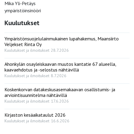
Mika Yli-Petäys
ympäristöinsinööri
Kuulutukset
Ympäristönsuojelulainmukainen lupahakemus, Maansiirto
Veljekset Rinta Oy
Kuulutukset ja ilmoitukset
28.7.2026
Ahonkylän osayleiskaavan muutos kantatie 67 alueella,
kaavaehdotus ja -selostus nähtävillä
Kuulutukset ja ilmoitukset
8.7.2026
Koskenkorvan datakeskusasemakaavan osallistumis- ja
arviointisuunnitelma nähtävillä
Kuulutukset ja ilmoitukset
17.6.2026
Kirjaston kesäaikataulut 2026
Kuulutukset ja ilmoitukset
16.6.2026