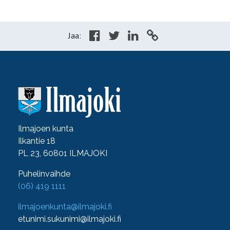
Jaa:
Ilmajoen kunta
Ilkantie 18
PL 23, 60801 ILMAJOKI
Puhelinvaihde
(06) 419 1111
ilmajoenkunta@ilmajoki.fi
etunimi.sukunimi@ilmajoki.fi