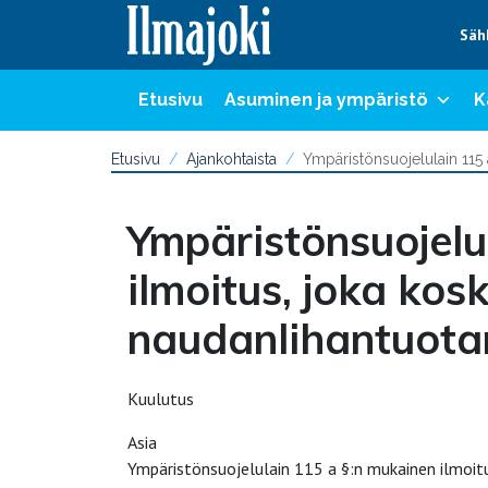
Hyppää sisältöön
Säh
Etusivu
Asuminen ja ympäristö
K
Etusivu
Ajankohtaista
Ympäristönsuojelulain 115
Ympäristönsuojelu
ilmoitus, joka kos
naudanlihantuota
Kuulutus
Asia
Ympäristönsuojelulain 115 a §:n mukainen ilmoit