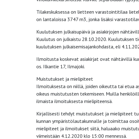
Tilakeskuksessa on lietteen varastointitilaa lie
on lantaloissa 3747 m3, jonka lisäksi varastotila
Kuulutuksen julkaisupäivä ja asiakirjojen nähtävil
Kuulutus on julkaistu 28.10.2020. Kuulutuksen 
kuulutuksen julkaisemisajankohdasta, eli 4.11.20
Ilmoitusta koskevat asiakirjat ovat nähtävillä k
os. Ilkantie 17, Ilmajoki.
Muistutukset ja mielipiteet
Ilmoituksesta on niillä, joiden oikeutta tai etua 
oikeus muistutusten tekemiseen. Muilla henkilöillä 
ilmaista ilmoituksesta mielipiteensä.
Kirjallisesti tehdyt muistutukset ja mielipiteet 
kunnan ympäristölautakunnalle ja toimittaa osoi
mielipiteet ja ilmoitukset siitä, haluaako muistut
viimeistään 4.12.2020 klo 15:00 mennessä.