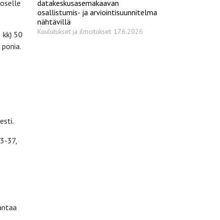
voselle
datakeskusasemakaavan
osallistumis- ja arviointisuunnitelma
nähtävillä
Kuulutukset ja ilmoitukset
17.6.2026
 kk) 50
 ponia.
esti.
3-37,
antaa