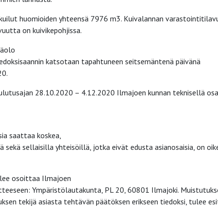
tekuilut huomioiden yhteensä 7976 m3. Kuivalannan varastointitilav
vuutta on kuivikepohjissa.
läolo
tiedoksisaannin katsotaan tapahtuneen seitsemäntenä päivänä
20.
uulutusajan 28.10.2020 – 4.12.2020 Ilmajoen kunnan teknisellä osa
asia saattaa koskea,
sekä sellaisilla yhteisöillä, jotka eivät edusta asianosaisia, on oik
tulee osoittaa Ilmajoen
tteeseen: Ympäristölautakunta, PL 20, 60801 Ilmajoki. Muistutuks
uksen tekijä asiasta tehtävän päätöksen erikseen tiedoksi, tulee es