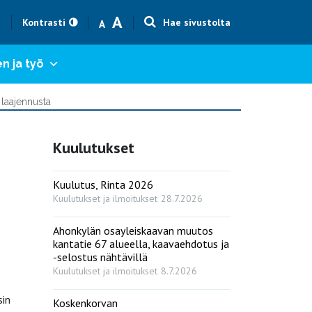
Text size smaller
Text size bigger
A
h
Kontrasti
Hae sivustolta
A
n ja työ
 laajennusta
Kuulutukset
Kuulutus, Rinta 2026
Kuulutukset ja ilmoitukset
28.7.2026
Ahonkylän osayleiskaavan muutos
kantatie 67 alueella, kaavaehdotus ja
-selostus nähtävillä
Kuulutukset ja ilmoitukset
8.7.2026
sin
Koskenkorvan