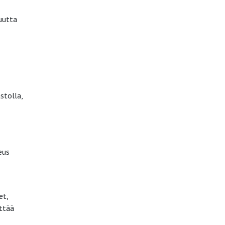
uutta
stolla,
eus
et,
ittää