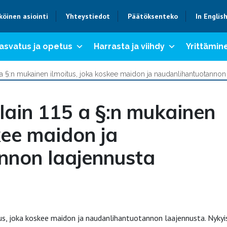
köinen asiointi
Yhteystiedot
Päätöksenteko
In Englis
asvatus ja opetus
Harrasta ja viihdy
Yrittämine
 a §:n mukainen ilmoitus, joka koskee maidon ja naudanlihantuotannon
lain 115 a §:n mukainen
kee maidon ja
nnon laajennusta
us, joka koskee maidon ja naudanlihantuotannon laajennusta. Nykyi