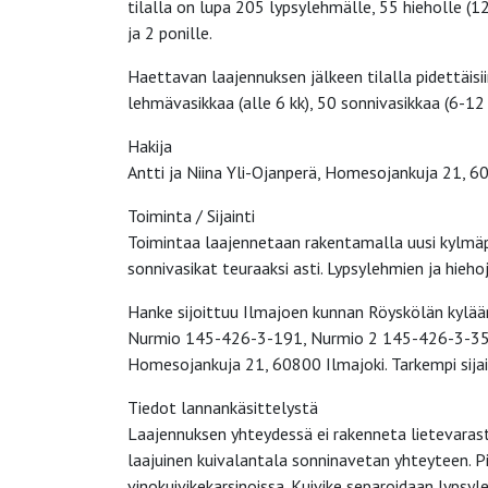
tilalla on lupa 205 lypsylehmälle, 55 hieholle (12 
ja 2 ponille.
Haettavan laajennuksen jälkeen tilalla pidettäis
lehmävasikkaa (alle 6 kk), 50 sonnivasikkaa (6-12 k
Hakija
Antti ja Niina Yli-Ojanperä, Homesojankuja 21, 6
Toiminta / Sijainti
Toimintaa laajennetaan rakentamalla uusi kylmä
sonnivasikat teuraaksi asti. Lypsylehmien ja hie
Hanke sijoittuu Ilmajoen kunnan Röyskölän kylä
Nurmio 145-426-3-191, Nurmio 2 145-426-3-357,
Homesojankuja 21, 60800 Ilmajoki. Tarkempi sijai
Tiedot lannankäsittelystä
Laajennuksen yhteydessä ei rakenneta lietevara
laajuinen kuivalantala sonninavetan yhteyteen. P
vinokuivikekarsinoissa. Kuivike separoidaan lypsy