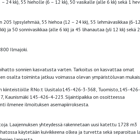
– 24 kk), 55 hieholle (6 – 12 kk), 50 vasikalle (alle 6 kk) sekä 1 he
iin 205 lypsylehmää, 55 hiehoa (12 – 24 kk), 55 lehmävasikkaa (6-12
k) ja 50 sonnivasikkaa (alle 6 kk) ja 45 lihanautaa (yli 12 kk) sekä 2
0800 Ilmajoki.
pihatto sonnien kasvatusta varten. Tarkoitus on kasvattaa omat
hojen osalta toiminta jatkuu voimassa olevan ympäristöluvan mukais
än kiinteistöille RNo:t Uusitalo145-426-3-368, Tuomisto,145-426-
 Kaunismäki 145-426-4-223. Sijaintipaikka on osoitteessa
nti ilmenee ilmoituksen asemapiirroksesta.
stoja. Laajennuksen yhteydessä rakennetaan uusi katettu 1728 m3
ihatossa käytetään kuivikkeena olkea ja turvetta sekä separoitua l
lehmien lannasta.