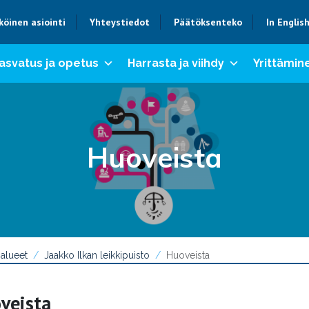
köinen asiointi
Yhteystiedot
Päätöksenteko
In Englis
asvatus ja opetus
Harrasta ja viihdy
Yrittämine
Huoveista
 alueet
Jaakko Ilkan leikkipuisto
Huoveista
veista