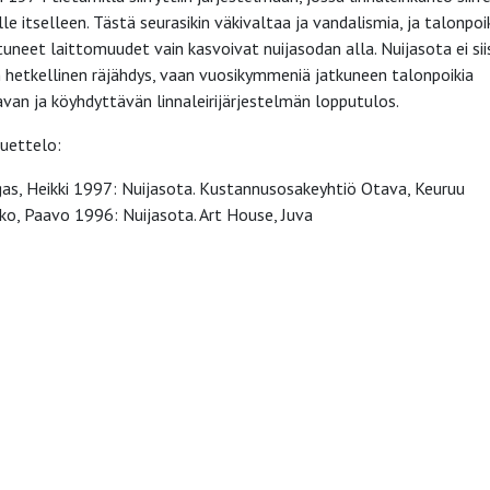
le itselleen. Tästä seurasikin väkivaltaa ja vandalismia, ja talonpoik
tuneet laittomuudet vain kasvoivat nuijasodan alla. Nuijasota ei sii
 hetkellinen räjähdys, vaan vuosikymmeniä jatkuneen talonpoikia
tavan ja köyhdyttävän linnaleirijärjestelmän lopputulos.
uettelo:
gas, Heikki 1997: Nuijasota. Kustannusosakeyhtiö Otava, Keuruu
ko, Paavo 1996: Nuijasota. Art House, Juva