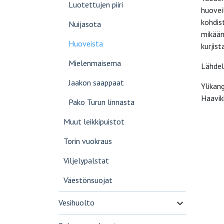
Luotettujen piiri
huoveil
kohdis
Nuijasota
mikään
Huoveista
kurjis
Mielenmaisema
Lähdel
Jaakon saappaat
Ylikan
Haavik
Pako Turun linnasta
Muut leikkipuistot
Torin vuokraus
Viljelypalstat
Väestönsuojat
Vesihuolto