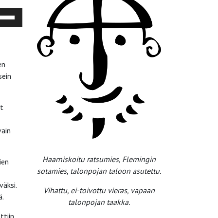
olinäppäimillä
ös
as
ädät
en
nenvoimakkuutta
sein
uremmaksi
it
enemmäksi.
vain
Haarniskoitu ratsumies, Flemingin
ien
sotamies, talonpojan taloon asutettu.
väksi.
Vihattu, ei-toivottu vieras, vapaan
ä.
talonpojan taakka.
ttiin