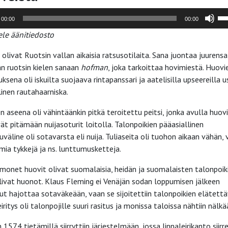
stin
Nu
00:00
00:00
yl
le äänitiedosto
ja
al
 olivat Ruotsin vallan aikaisia ratsusotilaita. Sana juontaa juurensa
sä
n ruotsin kielen sanaan
hofman
, joka tarkoittaa hovimiestä. Huovi
ää
ksena oli iskuilta suojaava rintapanssari ja aatelisilla upseereilla u
su
linen rautahaarniska.
ja
n aseena oli vähintäänkin pitkä teroitettu peitsi, jonka avulla huov
pi
ät pitämään nuijasoturit loitolla. Talonpoikien pääasiallinen
uväline oli sotavarsta eli nuija. Tuliaseita oli tuohon aikaan vähän, 
ia tykkejä ja ns. lunttumusketteja.
 monet huovit olivat suomalaisia, heidän ja suomalaisten talonpoik
olivat huonot. Klaus Fleming ei Venäjän sodan loppumisen jälkeen
ut hajottaa sotaväkeään, vaan se sijoitettiin talonpoikien elätettä
iritys oli talonpojille suuri rasitus ja monissa taloissa nähtiin nälkä
1574 tietämillä siirryttiin järjestelmään, jossa linnaleirikanto siirre