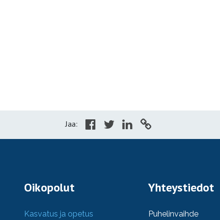
Jaa:
Oikopolut
Yhteystiedot
Kasvatus ja opetus
Puhelinvaihde