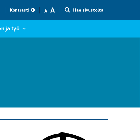
Text size smaller
Text size bigger
A
h
Kontrasti
Hae sivustolta
A
n ja työ