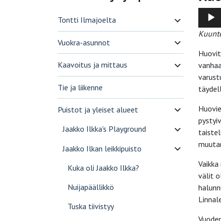
Äänitoi
Tontti Ilmajoelta
Kuunte
Vuokra-asunnot
Huovit
Kaavoitus ja mittaus
vanhaa
varustu
Tie ja liikenne
täydel
Huovie
Puistot ja yleiset alueet
pystyiv
Jaakko Ilkka's Playground
taistel
muutam
Jaakko Ilkan leikkipuisto
Vaikka
Kuka oli Jaakko Ilkka?
välit 
Nuijapäällikkö
halunn
Linnale
Tuska tiivistyy
Vuoden 