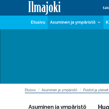
Hyppää sisältöön
Säh
Etusivu
Asuminen ja ympäristö
K
Etusivu
Asuminen ja ympäristö
Puistot ja yleiset
Huo
Asuminen ja ympäristö