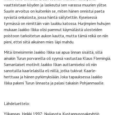
vaatteistaan köyden ja laskeutui sen varassa muurien ylitse.
Suurin arvoitus on kuitenkin se, miten hänen onnistui paeta
syvästä onkalosta, jossa häntä säilytettiin. Kyseisessä
tyrmässä on nimittäin vain luukku katossa. Hurjimpien huhujen
mukaan Jaakko Ilkka olisi paennut käymälästä ulosteiden
poistoon tarkoitetun aukon kautta, mutta tämä reikä on niin
pieni, ettei siitä aikuinen mies läpi mahdu.
Mitä ilmeisimmin Jaakko Ilkka sai apua linnan sisältä, sillä
ainakin Turun porvareilla oli syynsä vastustaa Klaus Flemingiä.
Samanlaiset motiivit Jaakko Ilkan auttamiseksi oli niin
sanotuilla kaarlelaisilla eli niillä, jotka tukivat Kaarle-
herttuaa ja hänen pyrkimyksiään. Joka tapauksessa Jaakko
Ilkka pakeni Turun linnasta ja palasi takaisin Pohjanmaalle.
Lähdeluettelo:
Ylikangas, Heikki 1997: Nuijasota. Kustannusosakeyhtiö