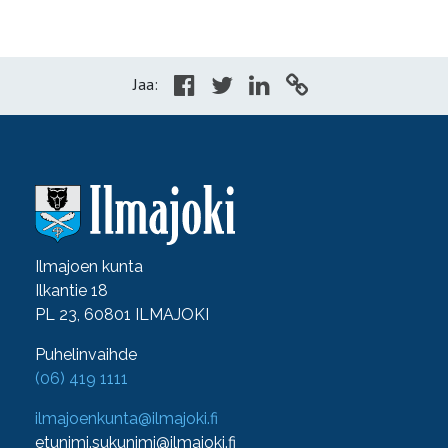
Jaa:
Ilmajoen kunta
Ilkantie 18
PL 23, 60801 ILMAJOKI
Puhelinvaihde
(06) 419 1111
ilmajoenkunta@ilmajoki.fi
etunimi.sukunimi@ilmajoki.fi