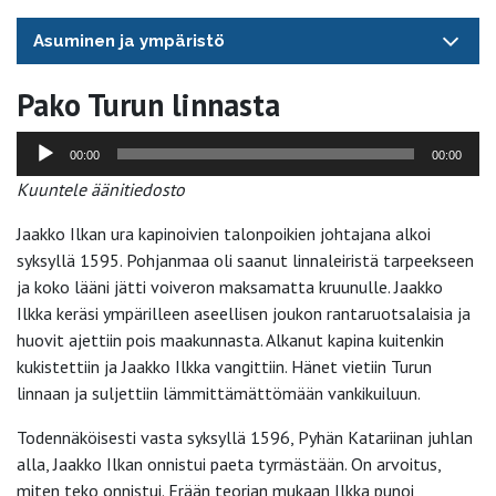
Asuminen ja ympäristö
Pako Turun linnasta
Äänitoistin
00:00
00:00
Kuuntele äänitiedosto
Jaakko Ilkan ura kapinoivien talonpoikien johtajana alkoi
syksyllä 1595. Pohjanmaa oli saanut linnaleiristä tarpeekseen
ja koko lääni jätti voiveron maksamatta kruunulle. Jaakko
Ilkka keräsi ympärilleen aseellisen joukon rantaruotsalaisia ja
huovit ajettiin pois maakunnasta. Alkanut kapina kuitenkin
kukistettiin ja Jaakko Ilkka vangittiin. Hänet vietiin Turun
linnaan ja suljettiin lämmittämättömään vankikuiluun.
Todennäköisesti vasta syksyllä 1596, Pyhän Katariinan juhlan
alla, Jaakko Ilkan onnistui paeta tyrmästään. On arvoitus,
miten teko onnistui. Erään teorian mukaan Ilkka punoi