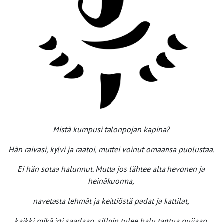
Mistä kumpusi talonpojan kapina?
Hän raivasi, kylvi ja raatoi, muttei voinut omaansa puolustaa.
Ei hän sotaa halunnut. Mutta jos lähtee alta hevonen ja
heinäkuorma,
navetasta lehmät ja keittiöstä padat ja kattilat,
kaikki mikä irti saadaan, silloin tulee halu tarttua nuijaan.