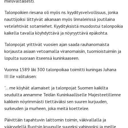
mielivaltaisesti.
Talonpoikien riesana oli myös ns. kyyditysvelvollisuus, jonka
nauttijoiksi liittyivät aikanaan myös linnaleirissä joutilaina
vetelehtivät sotamiehet. Kyydityksistä muodostui talonpoikia
kaikella tavalla köyhdyttävä ja nöyryyttävä epäkohta.
Talonpojat yrittivät vuosien ajan saada rauhanomaista
korjausta asiaan vetoamalla viranomaisiin, tuomioistuimiin ja
lopulta suoraan itseensä kuninkaaseen.
Vuonna 1589 liki 300 talonpoikaa toimitti kuningas Juhana
III:lle valituksen:
”… me köyhät alamaiset ja talonpojat Suomen kaikilta
seuduilta annamme Teidän Kuninkaalliselle Majesteetillenne
kaikkein nöyrimmästi tiettäväksi sen suuren kurjuuden,
surkeuden ja murheen, joka meitä koettelee.
Päivittäin tapahtuvin laittomin toimin, väkivallalla ja
vääryydellä Ruotsin kruunulle suureksi vahingoksi ja meille