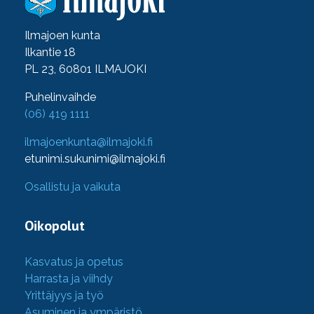
Ilmajoen kunta
Ilkantie 18
PL 23, 60801 ILMAJOKI
Puhelinvaihde
(06) 419 1111
ilmajoenkunta@ilmajoki.fi
etunimi.sukunimi@ilmajoki.fi
Osallistu ja vaikuta
Oikopolut
Kasvatus ja opetus
Harrasta ja viihdy
Yrittäjyys ja työ
Asuminen ja ympäristö