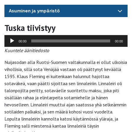
Asuminen ja ympäristö
Tuska tiivistyy
Äänitoistin
00:00
00:00
Kuuntele äänitiedosto
Nuijasodan alla Ruotsi-Suomen valtakunnalla ei ollut ulkoisia
vihollisia, sillä sota Venäjää vastaan oli päättynyt keväällä
1595. Klaus Fleming ei kuitenkaan halunnut hajottaa
sotaväkeä, vaan päätti sijoittaa sen linnaleiriin. Linnaleiri oli
talonpojilta peritty, sotaväelle suoritettu maksu, joka piti
sisällään rahaa ja elintarpeita sotamiehelle ja hänen
hevoselleen. Linnaleiri muuttui ajan saatossa yhä selkeämmin
sotilaiden palkaksi, ja sen määrä kohosi vuosi vuodelta.
Lopulta linnaleirin kannolta katosi käytännössä yläraja, ja
Fleming salli miestensä kantaa linnaleiriä täysin