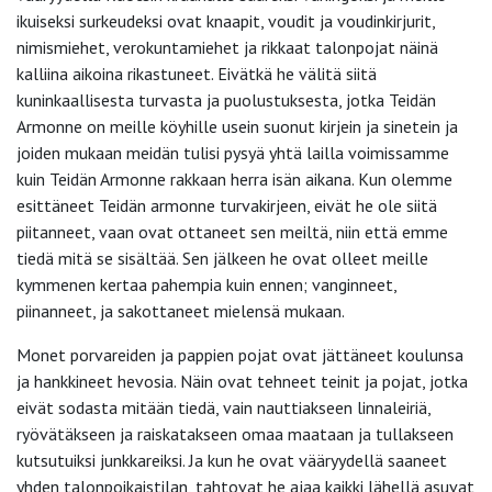
ikuiseksi surkeudeksi ovat knaapit, voudit ja voudinkirjurit,
nimismiehet, verokuntamiehet ja rikkaat talonpojat näinä
kalliina aikoina rikastuneet. Eivätkä he välitä siitä
kuninkaallisesta turvasta ja puolustuksesta, jotka Teidän
Armonne on meille köyhille usein suonut kirjein ja sinetein ja
joiden mukaan meidän tulisi pysyä yhtä lailla voimissamme
kuin Teidän Armonne rakkaan herra isän aikana. Kun olemme
esittäneet Teidän armonne turvakirjeen, eivät he ole siitä
piitanneet, vaan ovat ottaneet sen meiltä, niin että emme
tiedä mitä se sisältää. Sen jälkeen he ovat olleet meille
kymmenen kertaa pahempia kuin ennen; vanginneet,
piinanneet, ja sakottaneet mielensä mukaan.
Monet porvareiden ja pappien pojat ovat jättäneet koulunsa
ja hankkineet hevosia. Näin ovat tehneet teinit ja pojat, jotka
eivät sodasta mitään tiedä, vain nauttiakseen linnaleiriä,
ryövätäkseen ja raiskatakseen omaa maataan ja tullakseen
kutsutuiksi junkkareiksi. Ja kun he ovat vääryydellä saaneet
yhden talonpoikaistilan, tahtovat he ajaa kaikki lähellä asuvat