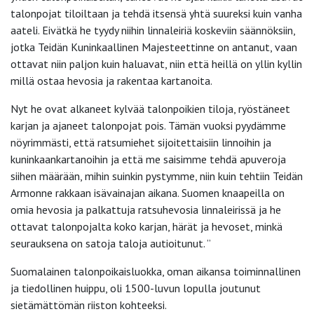
talonpojat tiloiltaan ja tehdä itsensä yhtä suureksi kuin vanha
aateli. Eivätkä he tyydy niihin linnaleiriä koskeviin säännöksiin,
jotka Teidän Kuninkaallinen Majesteettinne on antanut, vaan
ottavat niin paljon kuin haluavat, niin että heillä on yllin kyllin
millä ostaa hevosia ja rakentaa kartanoita.
Nyt he ovat alkaneet kylvää talonpoikien tiloja, ryöstäneet
karjan ja ajaneet talonpojat pois. Tämän vuoksi pyydämme
nöyrimmästi, että ratsumiehet sijoitettaisiin linnoihin ja
kuninkaankartanoihin ja että me saisimme tehdä apuveroja
siihen määrään, mihin suinkin pystymme, niin kuin tehtiin Teidän
Armonne rakkaan isävainajan aikana. Suomen knaapeilla on
omia hevosia ja palkattuja ratsuhevosia linnaleirissä ja he
ottavat talonpojalta koko karjan, härät ja hevoset, minkä
seurauksena on satoja taloja autioitunut. ”
Suomalainen talonpoikaisluokka, oman aikansa toiminnallinen
ja tiedollinen huippu, oli 1500-luvun lopulla joutunut
sietämättömän riiston kohteeksi.