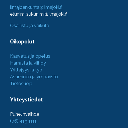
ilmajoenkunta@ilmajoki.fi
etunimi.sukunimi@ilmajoki.fi
Osallistu ja vaikuta
Oikopolut
Kasvatus ja opetus
Harrasta ja viihdy
Yrittäjyys ja työ
Asuminen ja ympäristö
Tietosuoja
Yhteystiedot
Puhelinvaihde
(06) 419 1111