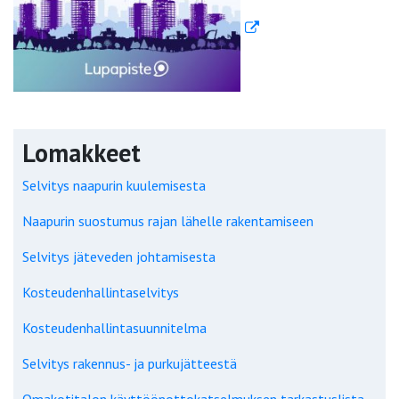
Lomakkeet
Selvitys naapurin kuulemisesta
Naapurin suostumus rajan lähelle rakentamiseen
Selvitys jäteveden johtamisesta
Kosteudenhallintaselvitys
Kosteudenhallintasuunnitelma
Selvitys rakennus- ja purkujätteestä
Omakotitalon käyttöönottokatselmuksen tarkastuslista