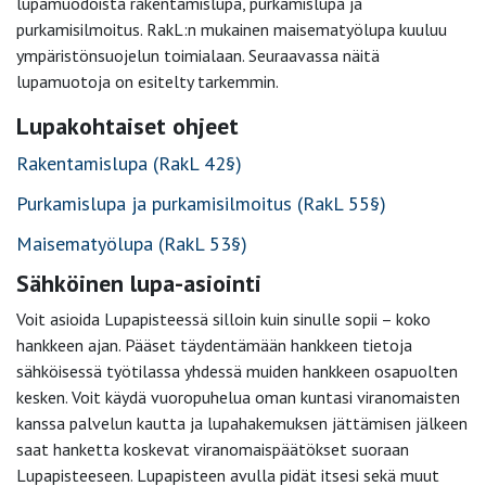
lupamuodoista rakentamislupa, purkamislupa ja
purkamisilmoitus. RakL:n mukainen maisematyölupa kuuluu
ympäristönsuojelun toimialaan. Seuraavassa näitä
lupamuotoja on esitelty tarkemmin.
Lupakohtaiset ohjeet
Rakentamislupa (RakL 42§)
Purkamislupa ja purkamisilmoitus (RakL 55§)
Maisematyölupa (RakL 53§)
Sähköinen lupa-asiointi
Voit asioida Lupapisteessä silloin kuin sinulle sopii – koko
hankkeen ajan. Pääset täydentämään hankkeen tietoja
sähköisessä työtilassa yhdessä muiden hankkeen osapuolten
kesken. Voit käydä vuoropuhelua oman kuntasi viranomaisten
kanssa palvelun kautta ja lupahakemuksen jättämisen jälkeen
saat hanketta koskevat viranomaispäätökset suoraan
Lupapisteeseen. Lupapisteen avulla pidät itsesi sekä muut