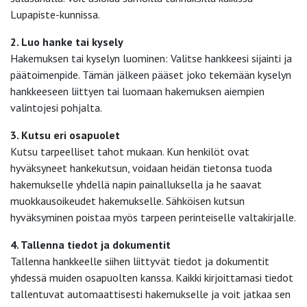
Lupapiste-kunnissa.
2. Luo hanke tai kysely
Hakemuksen tai kyselyn luominen: Valitse hankkeesi sijainti ja
päätoimenpide. Tämän jälkeen pääset joko tekemään kyselyn
hankkeeseen liittyen tai luomaan hakemuksen aiempien
valintojesi pohjalta.
3. Kutsu eri osapuolet
Kutsu tarpeelliset tahot mukaan. Kun henkilöt ovat
hyväksyneet hankekutsun, voidaan heidän tietonsa tuoda
hakemukselle yhdellä napin painalluksella ja he saavat
muokkausoikeudet hakemukselle. Sähköisen kutsun
hyväksyminen poistaa myös tarpeen perinteiselle valtakirjalle.
4. Tallenna tiedot ja dokumentit
Tallenna hankkeelle siihen liittyvät tiedot ja dokumentit
yhdessä muiden osapuolten kanssa. Kaikki kirjoittamasi tiedot
tallentuvat automaattisesti hakemukselle ja voit jatkaa sen