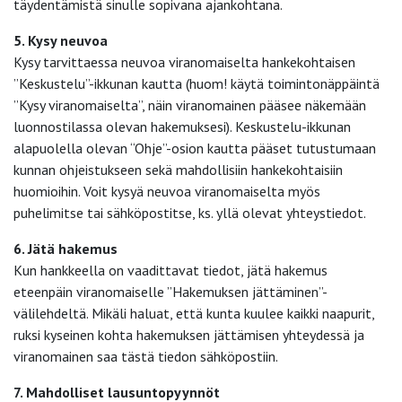
täydentämistä sinulle sopivana ajankohtana.
5. Kysy neuvoa
Kysy tarvittaessa neuvoa viranomaiselta hankekohtaisen
”Keskustelu”-ikkunan kautta (huom! käytä toimintonäppäintä
”Kysy viranomaiselta”, näin viranomainen pääsee näkemään
luonnostilassa olevan hakemuksesi). Keskustelu-ikkunan
alapuolella olevan “Ohje”-osion kautta pääset tutustumaan
kunnan ohjeistukseen sekä mahdollisiin hankekohtaisiin
huomioihin. Voit kysyä neuvoa viranomaiselta myös
puhelimitse tai sähköpostitse, ks. yllä olevat yhteystiedot.
6. Jätä hakemus
Kun hankkeella on vaadittavat tiedot, jätä hakemus
eteenpäin viranomaiselle ”Hakemuksen jättäminen”-
välilehdeltä. Mikäli haluat, että kunta kuulee kaikki naapurit,
ruksi kyseinen kohta hakemuksen jättämisen yhteydessä ja
viranomainen saa tästä tiedon sähköpostiin.
7. Mahdolliset lausuntopyynnöt