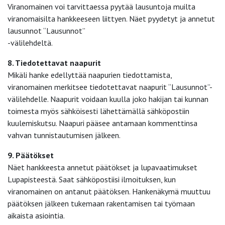
Viranomainen voi tarvittaessa pyytää lausuntoja muilta
viranomaisilta hankkeeseen liittyen. Näet pyydetyt ja annetut
lausunnot “Lausunnot”
-välilehdeltä.
8. Tiedotettavat naapurit
Mikäli hanke edellyttää naapurien tiedottamista,
viranomainen merkitsee tiedotettavat naapurit “Lausunnot”-
välilehdelle. Naapurit voidaan kuulla joko hakijan tai kunnan
toimesta myös sähköisesti lähettämällä sähköpostiin
kuulemiskutsu. Naapuri pääsee antamaan kommenttinsa
vahvan tunnistautumisen jälkeen.
9. Päätökset
Näet hankkeesta annetut päätökset ja lupavaatimukset
Lupapisteestä. Saat sähköpostiisi ilmoituksen, kun
viranomainen on antanut päätöksen. Hankenäkymä muuttuu
päätöksen jälkeen tukemaan rakentamisen tai työmaan
aikaista asiointia.