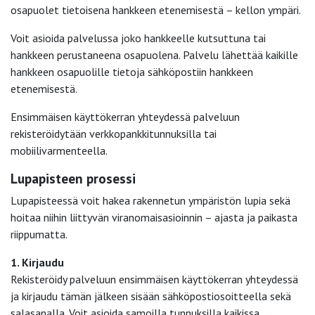
osapuolet tietoisena hankkeen etenemisestä – kellon ympäri.
Voit asioida palvelussa joko hankkeelle kutsuttuna tai
hankkeen perustaneena osapuolena. Palvelu lähettää kaikille
hankkeen osapuolille tietoja sähköpostiin hankkeen
etenemisestä.
Ensimmäisen käyttökerran yhteydessä palveluun
rekisteröidytään verkkopankkitunnuksilla tai
mobiilivarmenteella.
Lupapisteen prosessi
Lupapisteessä voit hakea rakennetun ympäristön lupia sekä
hoitaa niihin liittyvän viranomaisasioinnin – ajasta ja paikasta
riippumatta.
1. Kirjaudu
Rekisteröidy palveluun ensimmäisen käyttökerran yhteydessä
ja kirjaudu tämän jälkeen sisään sähköpostiosoitteella sekä
salasanalla. Voit asioida samoilla tunnuksilla kaikissa