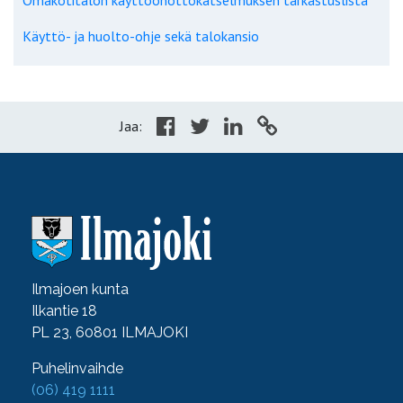
Käyttö- ja huolto-ohje sekä talokansio
Jaa:
Ilmajoen kunta
Ilkantie 18
PL 23, 60801 ILMAJOKI
Puhelinvaihde
(06) 419 1111