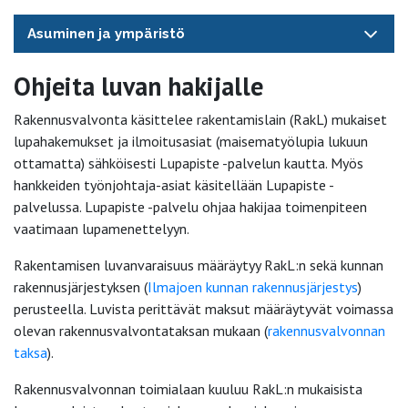
Asuminen ja ympäristö
Ohjeita luvan hakijalle
Rakennusvalvonta käsittelee rakentamislain (RakL) mukaiset
lupahakemukset ja ilmoitusasiat (maisematyölupia lukuun
ottamatta) sähköisesti Lupapiste -palvelun kautta. Myös
hankkeiden työnjohtaja-asiat käsitellään Lupapiste -
palvelussa. Lupapiste -palvelu ohjaa hakijaa toimenpiteen
vaatimaan lupamenettelyyn.
Rakentamisen luvanvaraisuus määräytyy RakL:n sekä kunnan
rakennusjärjestyksen (
Ilmajoen kunnan rakennusjärjestys
)
perusteella. Luvista perittävät maksut määräytyvät voimassa
olevan rakennusvalvontataksan mukaan (
rakennusvalvonnan
taksa
).
Rakennusvalvonnan toimialaan kuuluu RakL:n mukaisista