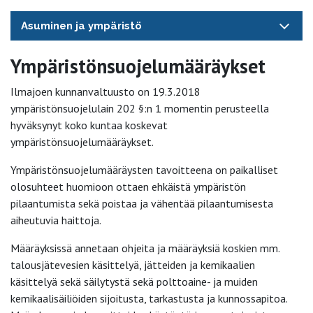
Asuminen ja ympäristö
Ympäristönsuojelumääräykset
Ilmajoen kunnanvaltuusto on 19.3.2018
ympäristönsuojelulain 202 §:n 1 momentin perusteella
hyväksynyt koko kuntaa koskevat
ympäristönsuojelumääräykset.
Ympäristönsuojelumääräysten tavoitteena on paikalliset
olosuhteet huomioon ottaen ehkäistä ympäristön
pilaantumista sekä poistaa ja vähentää pilaantumisesta
aiheutuvia haittoja.
Määräyksissä annetaan ohjeita ja määräyksiä koskien mm.
talousjätevesien käsittelyä, jätteiden ja kemikaalien
käsittelyä sekä säilytystä sekä polttoaine- ja muiden
kemikaalisäiliöiden sijoitusta, tarkastusta ja kunnossapitoa.