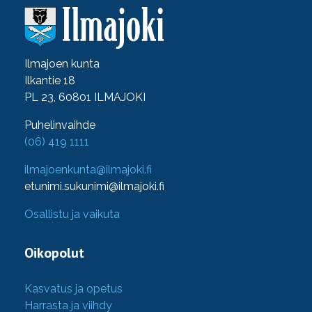
Ilmajoen kunta
Ilkantie 18
PL 23, 60801 ILMAJOKI
Puhelinvaihde
(06) 419 1111
ilmajoenkunta@ilmajoki.fi
etunimi.sukunimi@ilmajoki.fi
Osallistu ja vaikuta
Oikopolut
Kasvatus ja opetus
Harrasta ja viihdy