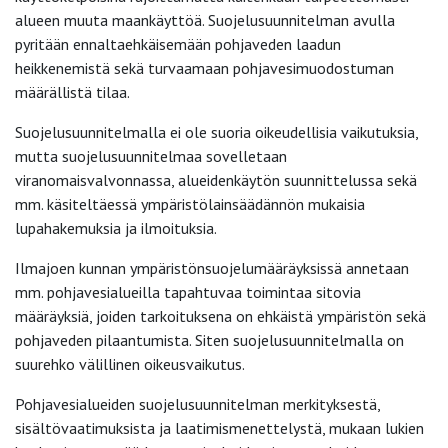
alueen muuta maankäyttöä. Suojelusuunnitelman avulla
pyritään ennaltaehkäisemään pohjaveden laadun
heikkenemistä sekä turvaamaan pohjavesimuodostuman
määrällistä tilaa.
Suojelusuunnitelmalla ei ole suoria oikeudellisia vaikutuksia,
mutta suojelusuunnitelmaa sovelletaan
viranomaisvalvonnassa, alueidenkäytön suunnittelussa sekä
mm. käsiteltäessä ympäristölainsäädännön mukaisia
lupahakemuksia ja ilmoituksia.
Ilmajoen kunnan ympäristönsuojelumääräyksissä annetaan
mm. pohjavesialueilla tapahtuvaa toimintaa sitovia
määräyksiä, joiden tarkoituksena on ehkäistä ympäristön sekä
pohjaveden pilaantumista. Siten suojelusuunnitelmalla on
suurehko välillinen oikeusvaikutus.
Pohjavesialueiden suojelusuunnitelman merkityksestä,
sisältövaatimuksista ja laatimismenettelystä, mukaan lukien