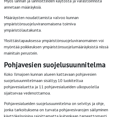
Myös lannan ja lannoitteiden käytöstä ja varastoinnista
annetaan määräyksiä.
Määräysten noudattamista valvoo kunnan
ympäristönsuojeluviranomaisena toimiva
ympäristölautakunta.
Yksittäistapauksessa ympäristönsuojeluviranomainen voi
myöntää poikkeuksen ympäristönsuojelumääräyksistä niissä
mainituin perustein.
Pohjavesien suojelusuunnitelma
Koko Ilmajoen kunnan alueen kattavaan pohjavesien
suojelusuunnitelmaan sisältyy 10 luokiteltua
pohjavesialuetta ja 11 pohjavesialueiden ulkopuolella
sijaitsevaa vedenottamoa.
Pohjavesialueiden suojelusuunnitelma on selvitys ja ohje,
jonka tarkoituksena on turvata pohjavesivarojen säilyminen
käyttökelpoisina rajoittamatta kuitenkaan tarpeettomasti