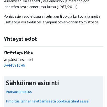
kuulemiset, on säädetty vesienhoidon ja merenhoidon
järjestämisestä annetussa laissa (1263/2014).
Pohjavesien suojelusuunnitelmaan liittyviä karttoja ja muita
lisätietoja voi tiedustella ympäristövalvonnan toimistosta.
Yhteystiedot
Yli-Petäys Mika
ympäristöinsinööri
0444191346
Sähköinen asiointi
Aumausilmoitus
Ilmoitus lannan levittämisestä poikkeustilanteessa