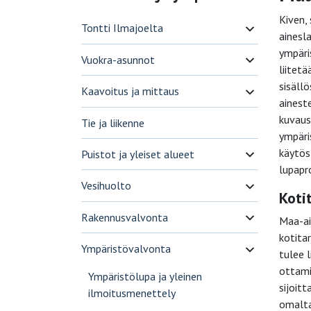
Kiven,
Tontti Ilmajoelta
ainesl
ympäri
Vuokra-asunnot
liitet
sisäll
Kaavoitus ja mittaus
ainest
kuvaus
Tie ja liikenne
ympäri
käytös
Puistot ja yleiset alueet
lupapr
Vesihuolto
Koti
Rakennusvalvonta
Maa-ai
kotita
Ympäristövalvonta
tulee 
ottami
Ympäristölupa ja yleinen
sijoit
ilmoitusmenettely
omalta