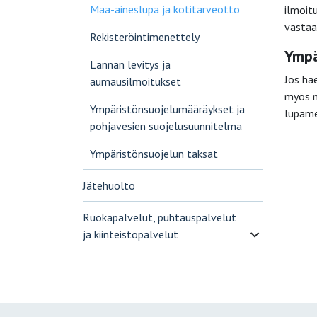
Maa-aineslupa ja kotitarveotto
ilmoit
vastaa
Rekisteröintimenettely
Ympä
Lannan levitys ja
Jos ha
aumausilmoitukset
myös mu
Ympäristönsuojelumääräykset ja
lupame
pohjavesien suojelusuunnitelma
Ympäristönsuojelun taksat
Jätehuolto
Ruokapalvelut, puhtauspalvelut
ja kiinteistöpalvelut