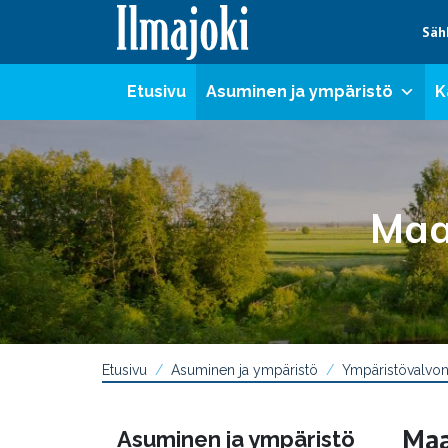
Hyppää sisältöön
Säh
Etusivu
Asuminen ja ympäristö
K
Maa
Etusivu
Asuminen ja ympäristö
Ympäristövalvon
Maa
Asuminen ja ympäristö