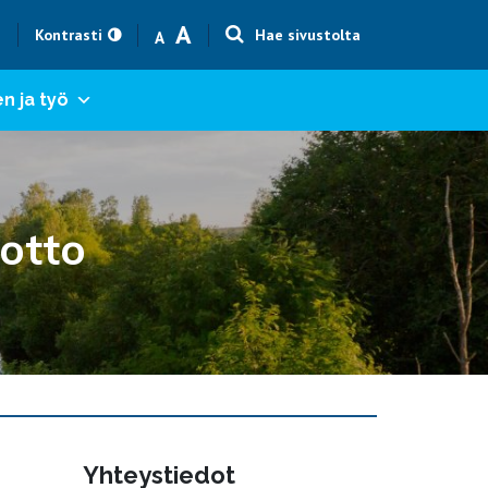
Text size smaller
Text size bigger
A
h
Kontrasti
Hae sivustolta
A
n ja työ
otto
Yhteystiedot