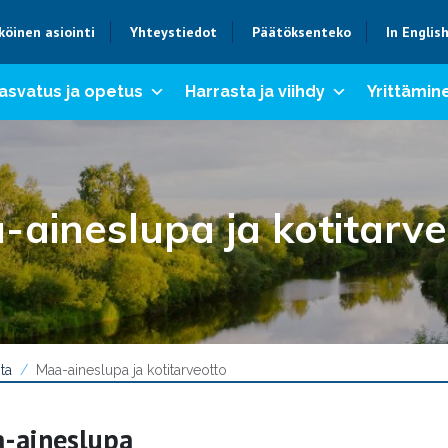
köinen asiointi
Yhteystiedot
Päätöksenteko
In Englis
asvatus ja opetus
Harrasta ja viihdy
Yrittämine
-aineslupa ja kotitarve
ta
Maa-aineslupa ja kotitarveotto
-aineslupa