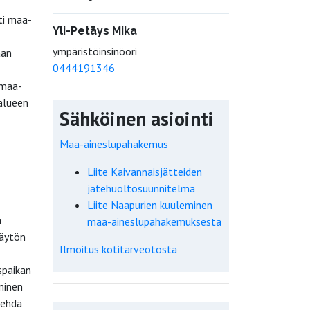
ti maa-
Yli-Petäys Mika
ympäristöinsinööri
aan
0444191346
 maa-
alueen
Sähköinen asiointi
Maa-aineslupahakemus
Liite Kaivannaisjätteiden
jätehuoltosuunnitelma
Liite Naapurien kuuleminen
a
maa-aineslupahakemuksesta
käytön
Ilmoitus kotitarveotosta
spaikan
minen
tehdä