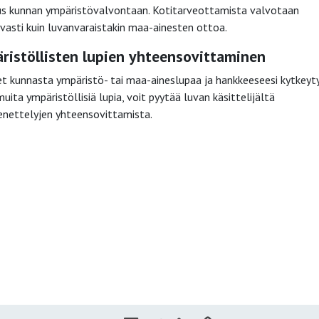
us kunnan ympäristövalvontaan. Kotitarveottamista valvotaan
vasti kuin luvanvaraistakin maa-ainesten ottoa.
ristöllisten lupien yhteensovittaminen
et kunnasta ympäristö- tai maa-aineslupaa ja hankkeeseesi kytkeyt
ita ympäristöllisiä lupia, voit pyytää luvan käsittelijältä
nettelyjen yhteensovittamista.