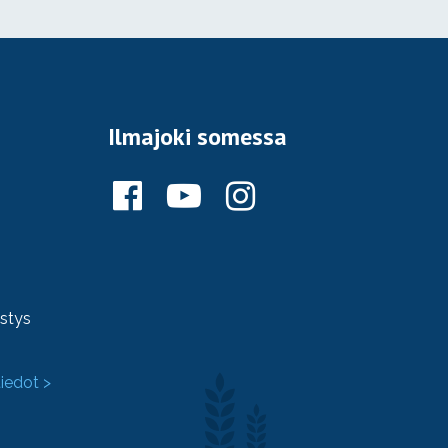
Ilmajoki somessa
ystys
tiedot >