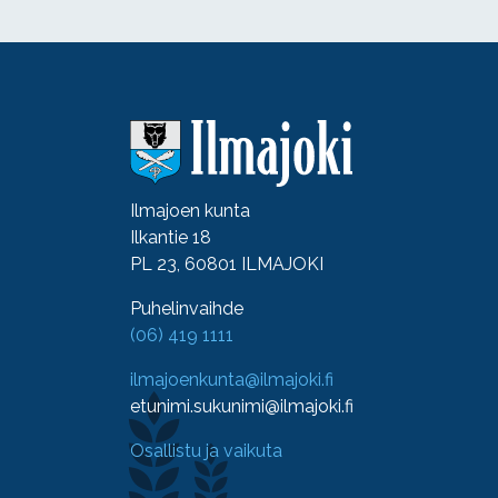
Ilmajoen kunta
Ilkantie 18
PL 23, 60801 ILMAJOKI
Puhelinvaihde
(06) 419 1111
ilmajoenkunta@ilmajoki.fi
etunimi.sukunimi@ilmajoki.fi
Osallistu ja vaikuta