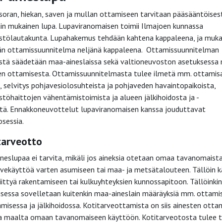
 soran, hiekan, saven ja mullan ottamiseen tarvitaan pääsääntöises
ain mukainen lupa. Lupaviranomaisen toimii Ilmajoen kunnassa
stölautakunta. Lupahakemus tehdään kahtena kappaleena, ja muk
ään ottamissuunnitelma neljänä kappaleena. Ottamissuunnitelman
östä säädetään maa-aineslaissa sekä valtioneuvoston asetuksessa
en ottamisesta. Ottamissuunnitelmasta tulee ilmetä mm. ottamis
, selvitys pohjavesiolosuhteista ja pohjaveden havaintopaikoista,
stöhaittojen vähentämistoimista ja alueen jälkihoidosta ja -
tä. Ennakkoneuvottelut lupaviranomaisen kanssa jouduttavat
osessia.
tarveotto
neslupaa ei tarvita, mikäli jos aineksia otetaan omaa tavanomaist
rvekäyttöä varten asumiseen tai maa- ja metsätalouteen. Tällöin 
liittyä rakentamiseen tai kulkuyhteyksien kunnossapitoon. Tällöinkin
sessa sovelletaan kuitenkin maa-aineslain määräyksiä mm. ottami
tamisessa ja jälkihoidossa. Kotitarveottamista on siis ainesten otta
 maalta omaan tavanomaiseen käyttöön. Kotitarveotosta tulee 