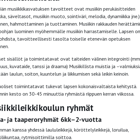
siän musiikkikasvatuksen tavoitteet ovat musiikin perukäsitteiden
kka, säveltasot, musiikin muoto, sointiväri, melodia, dynamiikka jne.)
nen, hahmottaminen ja tuottaminen. Musiikin rakkauden herättämi
pohjan luominen myöhemmälle musiikin harrastamiselle. Lapsen o
ohdista, tavoitteellisesti tasolta toiselle etenevän opetuksen
nen.
set sisällöt ja toimintatavat ovat taiteiden välinen integrointi (mm
isuus, kuvataide, tanssi ja draama) Musiikillista muistia ja –valmiuksi
ään laulun, soiton, kuuntelun ja liikkumisen sekä leikin keinoin.
oliset toimintatavat tukevat lapsen kokonaisvaltaista kehitystä.
nnin kesto on 30-45 minuuttia ryhmästä riippuen kerran viikossa.
iikkileikkikoulun ryhmät
a- ja taaperoryhmät 6kk–2-vuotta
man kanssa yhdessä laululeikkejä, köröttelyleikkejä, loruilua,
iliikuntaa, rytmisoittimilla soittoa.