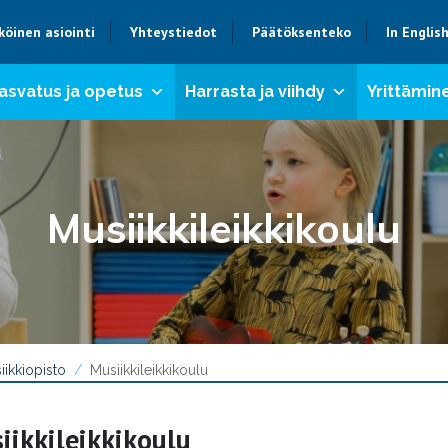
köinen asiointi
Yhteystiedot
Päätöksenteko
In Englis
asvatus ja opetus
Harrasta ja viihdy
Yrittämine
Musiikkileikkikoulu
iikkiopisto
Musiikkileikkikoulu
iikkileikkikoulu