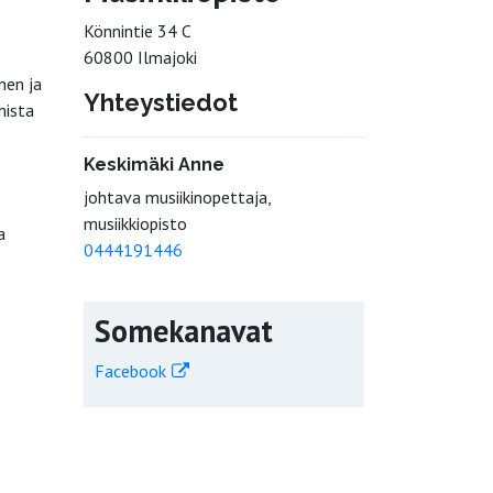
Könnintie 34 C
60800 Ilmajoki
nen ja
Yhteystiedot
mista
Keskimäki Anne
johtava musiikinopettaja,
musiikkiopisto
a
0444191446
Somekanavat
Facebook