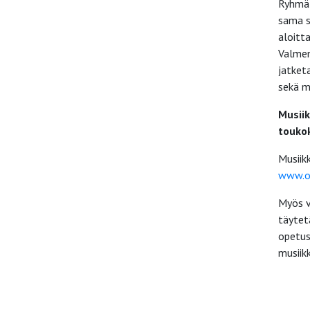
Ryhmät
sama s
aloitt
Valmen
jatket
sekä m
Musiik
touko
Musiik
www.op
Myös v
täytet
opetus
musiik