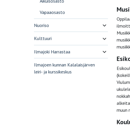
Aikuisosasto
Musi
Vapaaosasto
Oppila
Nuoriso
ilmoit
Musiikk
Kulttuuri
musiikk
musiik
Ilmajoki Harrastaa
Esik
Ilmajoen kunnan Kalalaisjärven
Esikou
leiri- ja kurssikeskus
(kokeil
Viulum
ukulele
nokkah
alkeita
muun m
Koul