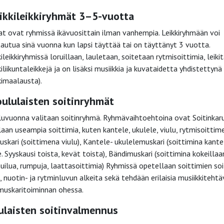
ikkileikkiryhmät 3–5-vuotta
at ovat ryhmissä ikävuosittain ilman vanhempia. Leikkiryhmään voi
tautua sinä vuonna kun lapsi täyttää tai on täyttänyt 3 vuotta.
ileikkiryhmissä loruillaan, lauletaan, soitetaan rytmisoittimia, leiki
iliikuntaleikkejä ja on lisäksi musiikkia ja kuvataidetta yhdistettynä 
kimaalausta).
oululaisten soitinryhmät
luvuonna valitaan soitinryhmä. Ryhmävaihtoehtoina ovat Soitinkaru
laan useampia soittimia, kuten kantele, ukulele, viulu, rytmisoittime
uskari (soittimena viulu), Kantele- ukulelemuskari (soittimina kante
. Syyskausi toista, kevät toista), Bändimuskari (soittimina kokeillaa
uilua, rumpuja, laattasoittimia) Ryhmissä opetellaan soittimien so
, nuotin- ja rytminluvun alkeita sekä tehdään erilaisia musiikkitehtä
uskaritoiminnan ohessa.
ulaisten soitinvalmennus