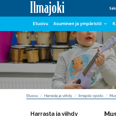
Hyppää sisältöön
Säh
Etusivu
Asuminen ja ympäristö
K
Etusivu
Harrasta ja viihdy
Ilmajoki-opisto
Mus
Mus
Harrasta ja viihdy