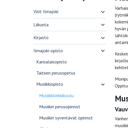
Varhai
Visit Ilmajoki
(rytmii
kokemi
Liikunta
hyvän 
lähtök
Kirjasto
antami
Ilmajoki-opisto
Keskei
kirjall
Kansalaisopisto
kehitet
Taiteen perusopetus
Monipu
Musiikkiopisto
Oppitu
Musiikkileikkikoulu
Mus
Musiikin perusopinnot
Vauv
Musiikin syventävät opinnot
Vanhem
musiikk