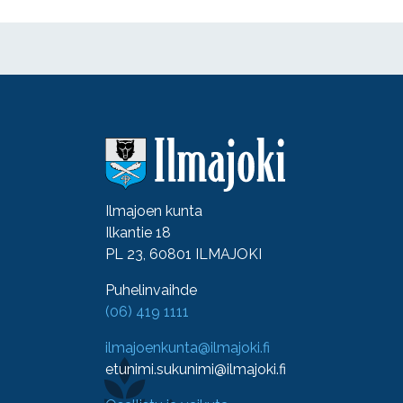
Ilmajoen kunta
Ilkantie 18
PL 23, 60801 ILMAJOKI
Puhelinvaihde
(06) 419 1111
ilmajoenkunta@ilmajoki.fi
etunimi.sukunimi@ilmajoki.fi