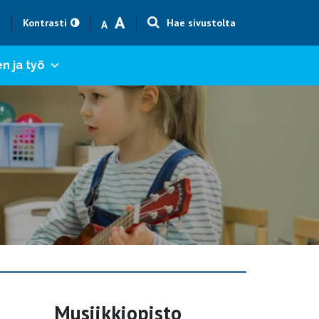
Text size smaller
Text size bigger
A
h
Kontrasti
Hae sivustolta
A
n ja työ
Musiikkiopisto