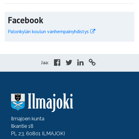
Facebook
Palonkylän koulun vanhempainyhdistys
Jaa:
Ilmajoen kunta
Ilkantie 18
PL 23, 60801 ILMAJOKI