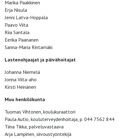
Marika Paakkinen
Erja Nisula
Jenni Latva-Hoppala
Paavo Viita
Riia Santala
Eerika Paananen
Sanna-Maria Rintamäki
Lastenohjaajat ja päivähoitajat
Johanna Niemelä
Jonna Viita-aho
Kirsti Heinänen
Muu henkilökunta
Tuomas Vihtonen, koulukuraattori
Paula Autio, kouluterveydenhoitaja, p. 044 7562 844
Tiina Tikka, palveluvastaava
Arja Lampinen, siivoustyöntekijä