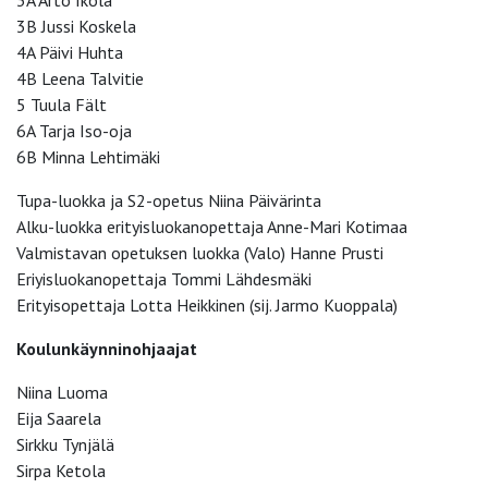
3B Jussi Koskela
4A Päivi Huhta
4B Leena Talvitie
5 Tuula Fält
6A Tarja Iso-oja
6B Minna Lehtimäki
Tupa-luokka ja S2-opetus Niina Päivärinta
Alku-luokka erityisluokanopettaja Anne-Mari Kotimaa
Valmistavan opetuksen luokka (Valo) Hanne Prusti
Eriyisluokanopettaja Tommi Lähdesmäki
Erityisopettaja Lotta Heikkinen (sij. Jarmo Kuoppala)
Koulunkäynninohjaajat
Niina Luoma
Eija Saarela
Sirkku Tynjälä
Sirpa Ketola