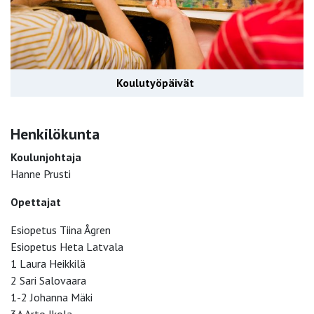
Koulutyöpäivät
Henkilökunta
Koulunjohtaja
Hanne Prusti
Opettajat
Esiopetus Tiina Ågren
Esiopetus Heta Latvala
1 Laura Heikkilä
2 Sari Salovaara
1-2 Johanna Mäki
3A Arto Ikola