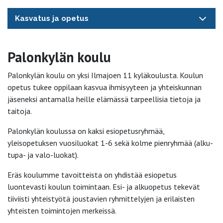
Kasvatus ja opetus
Palonkylän koulu
Palonkylän koulu on yksi Ilmajoen 11 kyläkoulusta. Koulun
opetus tukee oppilaan kasvua ihmisyyteen ja yhteiskunnan
jäseneksi antamalla heille elämässä tarpeellisia tietoja ja
taitoja.
Palonkylän koulussa on kaksi esiopetusryhmää,
yleisopetuksen vuosiluokat 1-6 sekä kolme pienryhmää (alku-
tupa- ja valo-luokat).
Eräs koulumme tavoitteista on yhdistää esiopetus
luontevasti koulun toimintaan. Esi- ja alkuopetus tekevät
tiiviisti yhteistyötä joustavien ryhmittelyjen ja erilaisten
yhteisten toimintojen merkeissä.