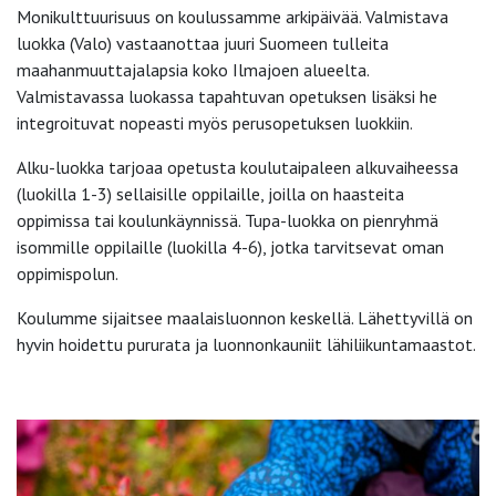
Monikulttuurisuus on koulussamme arkipäivää. Valmistava
luokka (Valo) vastaanottaa juuri Suomeen tulleita
maahanmuuttajalapsia koko Ilmajoen alueelta.
Valmistavassa luokassa tapahtuvan opetuksen lisäksi he
integroituvat nopeasti myös perusopetuksen luokkiin.
Alku-luokka tarjoaa opetusta koulutaipaleen alkuvaiheessa
(luokilla 1-3) sellaisille oppilaille, joilla on haasteita
oppimissa tai koulunkäynnissä. Tupa-luokka on pienryhmä
isommille oppilaille (luokilla 4-6), jotka tarvitsevat oman
oppimispolun.
Koulumme sijaitsee maalaisluonnon keskellä. Lähettyvillä on
hyvin hoidettu pururata ja luonnonkauniit lähiliikuntamaastot.