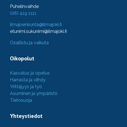
Puhelinvaihde
(06) 419 1111
ilmajoenkunta@ilmajoki.fi
etunimi.sukunimi@ilmajoki.fi
Osallistu ja vaikuta
Oikopolut
Kasvatus ja opetus
Harrasta ja viihdy
Yrittäjyys ja työ
Asuminen ja ympäristö
Tietosuoja
Yhteystiedot