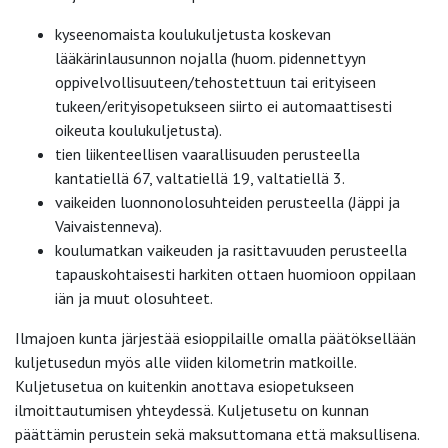
kyseenomaista koulukuljetusta koskevan
lääkärinlausunnon nojalla (huom. pidennettyyn
oppivelvollisuuteen/tehostettuun tai erityiseen
tukeen/erityisopetukseen siirto ei automaattisesti
oikeuta koulukuljetusta).
tien liikenteellisen vaarallisuuden perusteella
kantatiellä 67, valtatiellä 19, valtatiellä 3.
vaikeiden luonnonolosuhteiden perusteella (Jäppi ja
Vaivaistenneva).
koulumatkan vaikeuden ja rasittavuuden perusteella
tapauskohtaisesti harkiten ottaen huomioon oppilaan
iän ja muut olosuhteet.
Ilmajoen kunta järjestää esioppilaille omalla päätöksellään
kuljetusedun myös alle viiden kilometrin matkoille.
Kuljetusetua on kuitenkin anottava esiopetukseen
ilmoittautumisen yhteydessä. Kuljetusetu on kunnan
päättämin perustein sekä maksuttomana että maksullisena.