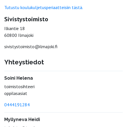
Tutustu koulukuljetusperiaatteisiin tästä.
Sivistystoimisto
Ilkantie 18
60800 Ilmajoki
sivistystoimisto@ilmajoki.fi
Yhteystiedot
Soini Helena
toimistosihteeri
oppilasasiat
0444191284
Myllyneva Heidi