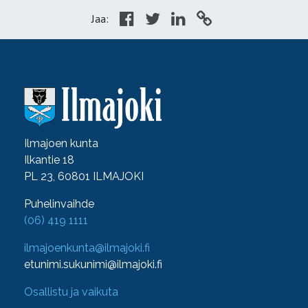
Jaa:
Ilmajoen kunta
Ilkantie 18
PL 23, 60801 ILMAJOKI
Puhelinvaihde
(06) 419 1111
ilmajoenkunta@ilmajoki.fi
etunimi.sukunimi@ilmajoki.fi
Osallistu ja vaikuta