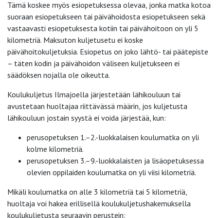
Tämä koskee myös esiopetuksessa olevaa, jonka matka kotoa
suoraan esiopetukseen tai päivähoidosta esiopetukseen sekä
vastaavasti esiopetuksesta kotiin tai päivähoitoon on yli 5
kilometriä. Maksuton kuljetusetu ei koske
päivähoitokuljetuksia. Esiopetus on joko lähtö- tai päätepiste
– täten kodin ja päivähoidon väliseen kuljetukseen ei
säädöksen nojalla ole oikeutta.
Koulukuljetus Ilmajoella järjestetään lähikouluun tai
avustetaan huoltajaa riittävässä määrin, jos kuljetusta
lähikouluun jostain syystä ei voida järjestää, kun:
perusopetuksen 1.–2.-luokkalaisen koulumatka on yli
kolme kilometriä.
perusopetuksen 3.–9.-luokkalaisten ja lisäopetuksessa
olevien oppilaiden koulumatka on yli viisi kilometriä.
Mikäli koulumatka on alle 3 kilometriä tai 5 kilometriä,
huoltaja voi hakea erillisellä koulukuljetushakemuksella
koulukuljetusta seuraavin perustein: