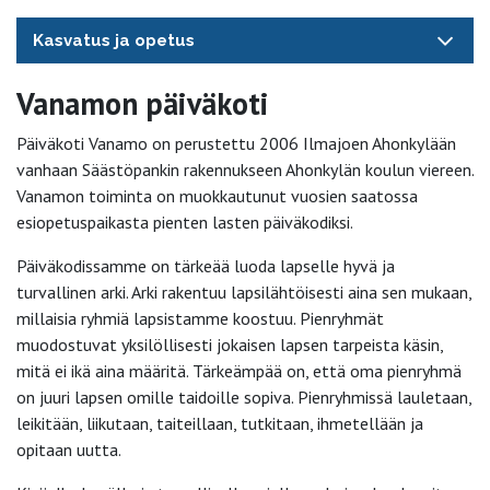
Kasvatus ja opetus
Vanamon päiväkoti
Päiväkoti Vanamo on perustettu 2006 Ilmajoen Ahonkylään
vanhaan Säästöpankin rakennukseen Ahonkylän koulun viereen.
Vanamon toiminta on muokkautunut vuosien saatossa
esiopetuspaikasta pienten lasten päiväkodiksi.
Päiväkodissamme on tärkeää luoda lapselle hyvä ja
turvallinen arki. Arki rakentuu lapsilähtöisesti aina sen mukaan,
millaisia ryhmiä lapsistamme koostuu. Pienryhmät
muodostuvat yksilöllisesti jokaisen lapsen tarpeista käsin,
mitä ei ikä aina määritä. Tärkeämpää on, että oma pienryhmä
on juuri lapsen omille taidoille sopiva. Pienryhmissä lauletaan,
leikitään, liikutaan, taiteillaan, tutkitaan, ihmetellään ja
opitaan uutta.