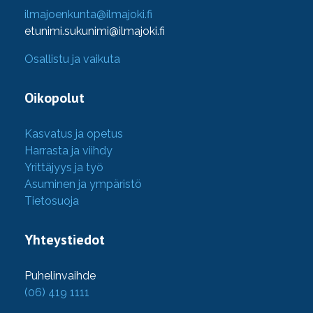
ilmajoenkunta@ilmajoki.fi
etunimi.sukunimi@ilmajoki.fi
Osallistu ja vaikuta
Oikopolut
Kasvatus ja opetus
Harrasta ja viihdy
Yrittäjyys ja työ
Asuminen ja ympäristö
Tietosuoja
Yhteystiedot
Puhelinvaihde
(06) 419 1111