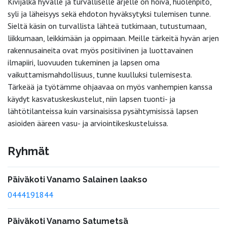
Kivijalka hyvälle ja turvalliselle arjelle on hoiva, huolenpito,
syli ja läheisyys sekä ehdoton hyväksytyksi tulemisen tunne.
Sieltä käsin on turvallista lähteä tutkimaan, tutustumaan,
liikkumaan, leikkimään ja oppimaan. Meille tärkeitä hyvän arjen
rakennusaineita ovat myös positiivinen ja luottavainen
ilmapiiri, luovuuden tukeminen ja lapsen oma
vaikuttamismahdollisuus, tunne kuulluksi tulemisesta.
Tärkeää ja työtämme ohjaavaa on myös vanhempien kanssa
käydyt kasvatuskeskustelut, niin lapsen tuonti- ja
lähtötilanteissa kuin varsinaisissa pysähtymisissä lapsen
asioiden ääreen vasu- ja arviointikeskusteluissa.
Ryhmät
Päiväkoti Vanamo Salainen laakso
0444191844
Päiväkoti Vanamo Satumetsä