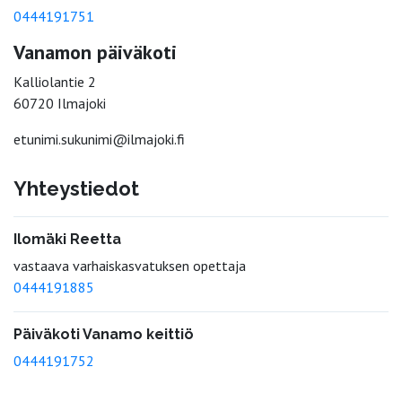
0444191751
Vanamon päiväkoti
Kalliolantie 2
60720 Ilmajoki
etunimi.sukunimi@ilmajoki.fi
Yhteystiedot
Ilomäki Reetta
vastaava varhaiskasvatuksen opettaja
0444191885
Päiväkoti Vanamo keittiö
0444191752