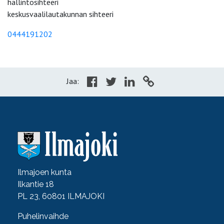
hallintosihteeri
keskusvaalilautakunnan sihteeri
0444191202
Jaa:
Ilmajoen kunta
Ilkantie 18
PL 23, 60801 ILMAJOKI
Puhelinvaihde