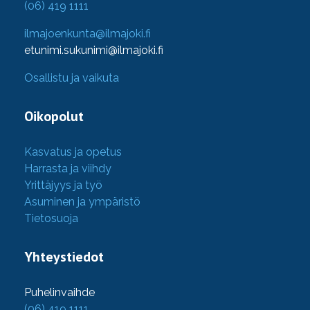
(06) 419 1111
ilmajoenkunta@ilmajoki.fi
etunimi.sukunimi@ilmajoki.fi
Osallistu ja vaikuta
Oikopolut
Kasvatus ja opetus
Harrasta ja viihdy
Yrittäjyys ja työ
Asuminen ja ympäristö
Tietosuoja
Yhteystiedot
Puhelinvaihde
(06) 419 1111