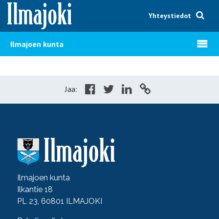
Hyppää sisältöön
Yhteystiedot
Avaa v
Ilmajoen kunta
Jaa:
Ilmajoen kunta
Ilkantie 18
PL 23, 60801 ILMAJOKI