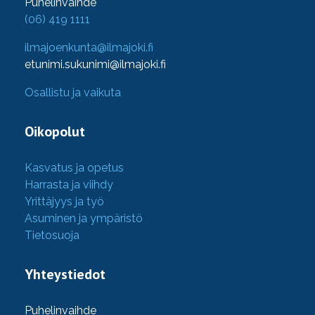
Puhelinvaihde
(06) 419 1111
ilmajoenkunta@ilmajoki.fi
etunimi.sukunimi@ilmajoki.fi
Osallistu ja vaikuta
Oikopolut
Kasvatus ja opetus
Harrasta ja viihdy
Yrittäjyys ja työ
Asuminen ja ympäristö
Tietosuoja
Yhteystiedot
Puhelinvaihde