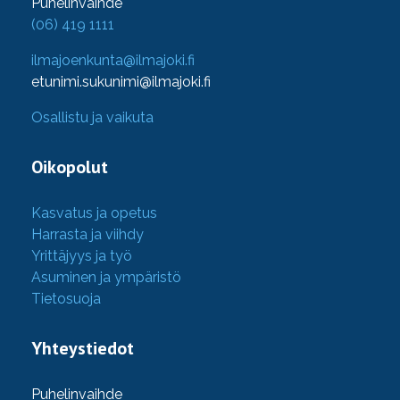
Puhelinvaihde
(06) 419 1111
ilmajoenkunta@ilmajoki.fi
etunimi.sukunimi@ilmajoki.fi
Osallistu ja vaikuta
Oikopolut
Kasvatus ja opetus
Harrasta ja viihdy
Yrittäjyys ja työ
Asuminen ja ympäristö
Tietosuoja
Yhteystiedot
Puhelinvaihde