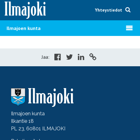
Hyppää sisältöön
Yhteystiedot
Avaa v
Ilmajoen kunta
Jaa:
Ilmajoen kunta
Ilkantie 18
PL 23, 60801 ILMAJOKI