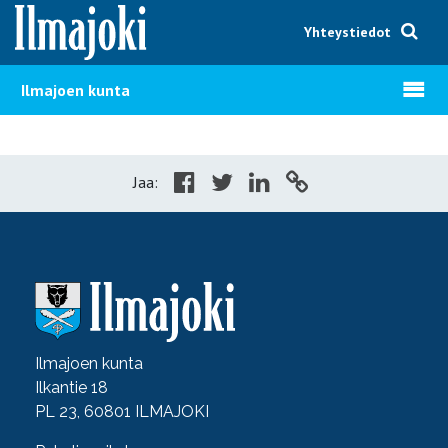
Hyppää sisältöön
Yhteystiedot
Avaa v
Ilmajoen kunta
Jaa:
Ilmajoen kunta
Ilkantie 18
PL 23, 60801 ILMAJOKI