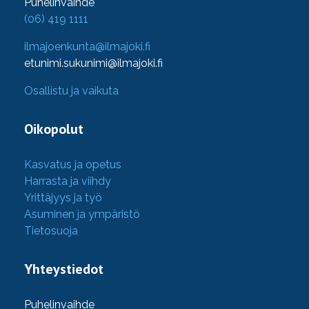
Puhelinvaihde
(06) 419 1111
ilmajoenkunta@ilmajoki.fi
etunimi.sukunimi@ilmajoki.fi
Osallistu ja vaikuta
Oikopolut
Kasvatus ja opetus
Harrasta ja viihdy
Yrittäjyys ja työ
Asuminen ja ympäristö
Tietosuoja
Yhteystiedot
Puhelinvaihde