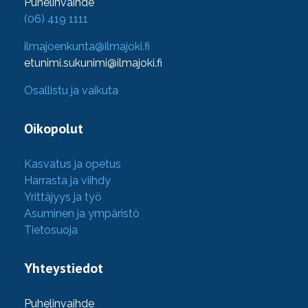
Puhelinvaihde
(06) 419 1111
ilmajoenkunta@ilmajoki.fi
etunimi.sukunimi@ilmajoki.fi
Osallistu ja vaikuta
Oikopolut
Kasvatus ja opetus
Harrasta ja viihdy
Yrittäjyys ja työ
Asuminen ja ympäristö
Tietosuoja
Yhteystiedot
Puhelinvaihde