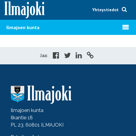
Hyppää sisältöön
Yhteystiedot
Avaa v
Ilmajoen kunta
Jaa:
Ilmajoen kunta
Ilkantie 18
PL 23, 60801 ILMAJOKI