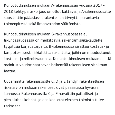
Kuntotutkimuksen mukaan A-rakennusosan vuosina 2017–
2018 tehty peruskorjaus on ollut kattava, ja A-rakennusosalle
suositeltiin pääasiassa rakenteiden tiiveyttä parantavia
toimenpiteitä sekä ilmanvaihdon säätämistä.
Kuntotutkimuksen mukaan B-rakennusosassa eli
liikuntasaliosassa on merkittäviä, rakentamisaikakaudelle
tyypillisiä korjaustarpeita. B-rakennusosa sisältää kosteus- ja
lämpöteknisesti riskialttiita rakenteita, joihin on muodostunut
kosteus- ja mikrobivaurioita. Kuntotutkimuksen mukaan edellä
mainitut vauriot saattavat heikentää rakennuksen sisäilman
laatua.
Uudemmille rakennusosille C, D ja E tehdyn rakenteellisen
riskinarvion mukaan rakenteet ovat pääasiassa hyvässä
kunnossa. Rakennusosilla C ja E havaittiin paikalliset ja
pienialaiset kohdat, joiden kosteustekninen toiminta tulee
tarkastaa.