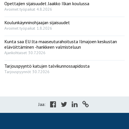
Opettajien sijaisuudet Jaakko Ilkan koulussa
Avoimet työpaikat
4.8.2026
Koulunkäynninohjaajan sijaisuudet
Avoimet työpaikat
1.8.2026
Kunta saa EU:lta maaseuturahoitusta Ilmajoen keskustan
elävöittäminen -hankkeen valmisteluun
Ajankohtaiset
30.7.2026
Tarjouspyyntö katujen talvikunnossapidosta
Tarjouspyynnöt
30.7.2026
Jaa: