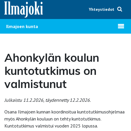
Hyppää sisältöön
Yhteystiedot
Avaa v
Ilmajoen kunta
Ahonkylän koulun
kuntotutkimus on
valmistunut
Julkaistu 11.2.2026, täydennetty 12.2.2026.
Osana Ilmajoen kunnan koordinoitua kuntotutkimusohjelmaa
myös Ahonkylän kouluun on tehty kuntotutkimus.
Kuntotutkimus valmistui vuoden 2025 lopussa.