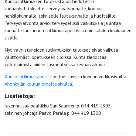
Kuntotutkimuksen tuloksista on tiedotettu
kunnanhallitukselle, terveysvalvonnalle, koulun
henkilökunnalle, tekniselle lautakunnalle ja huoltajille.
Terveysvalvonta arvioi terveydellisiä vaikutuksia ja antaa
kunnalle lausunnon tutkimusraportista noin kahden kuukauden
sisällä.
Nyt valmistuneiden tutkimuksien tulokset eivät vaikuta
välittömästi opetukseen tiloissa. Kunta tiedottaa
jatkotoimista niiden täsmentyessä kevään aikana.
Kuntotutkimusraportti
on luettavissa kunnan verkkosivuilla
Ahonkylän koulun omalta sivulta
.
Lisätietoja:
rakennuttajapäällikkö Sari Saarinen p. 044 419 1305
tekninen johtaja Paavo Perälä p. 044 419 1300