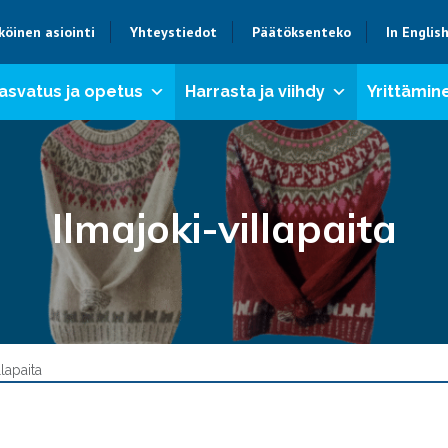
köinen asiointi
Yhteystiedot
Päätöksenteko
In Englis
asvatus ja opetus
Harrasta ja viihdy
Yrittämine
Ilmajoki-villapaita
llapaita