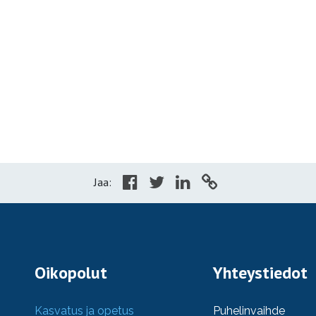
Jaa:
Oikopolut
Yhteystiedot
Kasvatus ja opetus
Puhelinvaihde