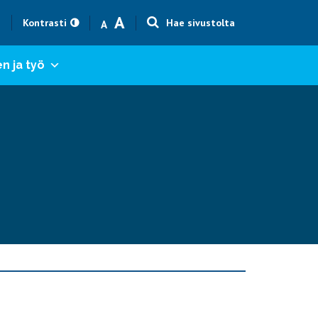
Text size smaller
Text size bigger
A
h
Kontrasti
Hae sivustolta
A
n ja työ