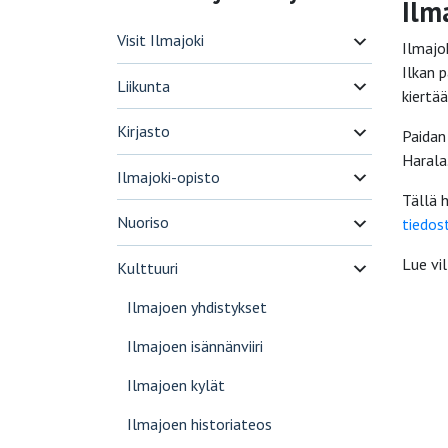
Ilm
Visit Ilmajoki
Ilmajok
Ilkan 
Liikunta
kiertää
Kirjasto
Paidan
Harala
Ilmajoki-opisto
Tällä 
Nuoriso
tiedos
Lue vil
Kulttuuri
Ilmajoen yhdistykset
Ilmajoen isännänviiri
Ilmajoen kylät
Ilmajoen historiateos