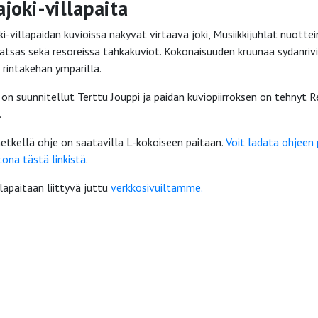
ajoki-villapaita
i-villapaidan kuvioissa näkyvät virtaava joki, Musiikkijuhlat nuottei
patsas sekä resoreissa tähkäkuviot. Kokonaisuuden kruunaa sydänrivi
 rintakehän ympärillä.
 on suunnitellut Terttu Jouppi ja paidan kuviopiirroksen on tehnyt 
.
hetkellä ohje on saatavilla L-kokoiseen paitaan.
Voit ladata ohjeen 
tona tästä linkistä
.
lapaitaan liittyvä juttu
verkkosivuiltamme.