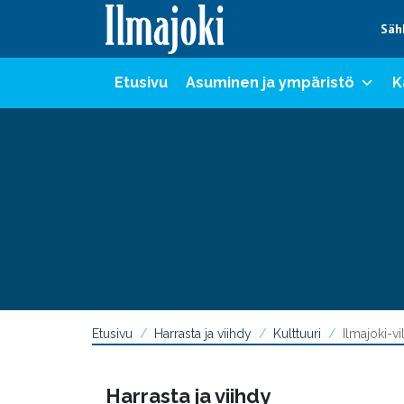
Hyppää sisältöön
Säh
Etusivu
Asuminen ja ympäristö
K
Etusivu
Harrasta ja viihdy
Kulttuuri
Ilmajoki-vi
Harrasta ja viihdy