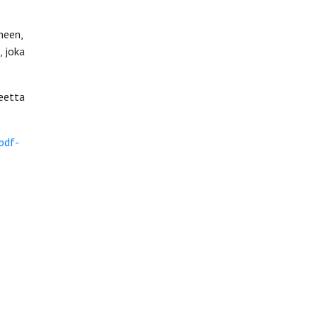
neen,
, joka
Reetta
pdf-