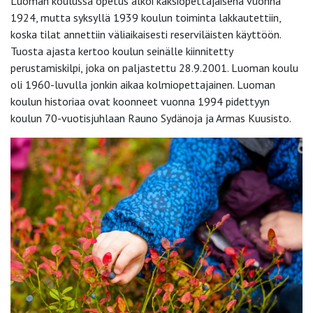
Luoman koulussa opetus alkoi kaksiopettajaisena vuonna
1924, mutta syksyllä 1939 koulun toiminta lakkautettiin,
koska tilat annettiin väliaikaisesti reserviläisten käyttöön.
Tuosta ajasta kertoo koulun seinälle kiinnitetty
perustamiskilpi, joka on paljastettu 28.9.2001. Luoman koulu
oli 1960-luvulla jonkin aikaa kolmiopettajainen. Luoman
koulun historiaa ovat koonneet vuonna 1994 pidettyyn
koulun 70-vuotisjuhlaan Rauno Sydänoja ja Armas Kuusisto.