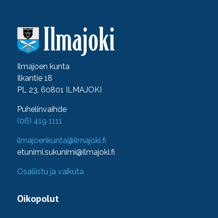
Ilmajoen kunta
Ilkantie 18
PL 23, 60801 ILMAJOKI
Puhelinvaihde
(06) 419 1111
ilmajoenkunta@ilmajoki.fi
etunimi.sukunimi@ilmajoki.fi
Osallistu ja vaikuta
Oikopolut