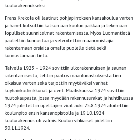
koulurakennukseksi.
Frans Krekola oli laatinut pohjapiirroksen kansakoulua varten
ja hänet kutsuttiin katsomaan koulun paikkaa ja tekemään
lopulliset suunnitelmat rakentamisesta. Myös Luomantietä
päätettiin kunnostaa ja velvoitettiin maanomistajia
rakentamaan orsiaita omalle puolelle tietä sekä
kunnostamaan tietä.
Talvella 1923 – 1924 sovittiin ulkorakennuksen ja saunan
rakentamisesta, tehtiin päätös maanlunastuksesta tien
oikaisua varten sekä tarjottiin myytäväksi vanhat
köyhäinkodin ikkunat ja ovet. Maaliskuussa 1924 sovittiin
huutokaupasta, jossa myydään rakennusurakat ja huhtikuussa
1924 julistettiin opettajien virat auki. 25.8.1924 aloitettiin
koulunpito ensin kansanopistolla ja 19.10.1924
koulurakennus oli valmis. Koulun vihkiäiset pidettiin
30.11.1924.