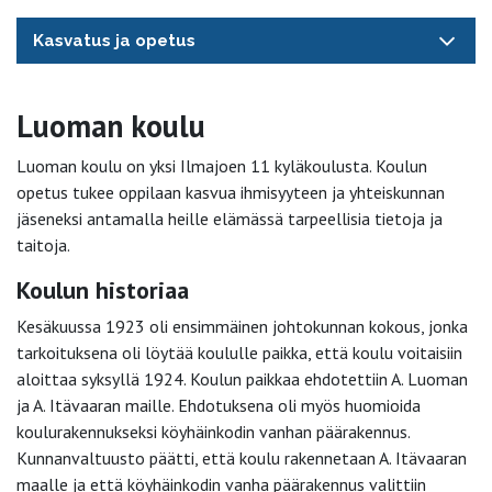
Kasvatus ja opetus
Luoman koulu
Luoman koulu on yksi Ilmajoen 11 kyläkoulusta. Koulun
opetus tukee oppilaan kasvua ihmisyyteen ja yhteiskunnan
jäseneksi antamalla heille elämässä tarpeellisia tietoja ja
taitoja.
Koulun historiaa
Kesäkuussa 1923 oli ensimmäinen johtokunnan kokous, jonka
tarkoituksena oli löytää koululle paikka, että koulu voitaisiin
aloittaa syksyllä 1924. Koulun paikkaa ehdotettiin A. Luoman
ja A. Itävaaran maille. Ehdotuksena oli myös huomioida
koulurakennukseksi köyhäinkodin vanhan päärakennus.
Kunnanvaltuusto päätti, että koulu rakennetaan A. Itävaaran
maalle ja että köyhäinkodin vanha päärakennus valittiin