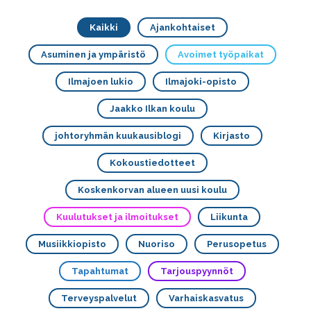
Kaikki
Ajankohtaiset
Asuminen ja ympäristö
Avoimet työpaikat
Ilmajoen lukio
Ilmajoki-opisto
Jaakko Ilkan koulu
johtoryhmän kuukausiblogi
Kirjasto
Kokoustiedotteet
Koskenkorvan alueen uusi koulu
Kuulutukset ja ilmoitukset
Liikunta
Musiikkiopisto
Nuoriso
Perusopetus
Tapahtumat
Tarjouspyynnöt
Terveyspalvelut
Varhaiskasvatus