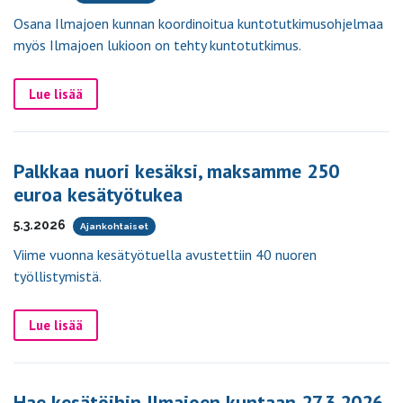
Osana Ilmajoen kunnan koordinoitua kuntotutkimusohjelmaa
myös Ilmajoen lukioon on tehty kuntotutkimus.
Lue lisää
Palkkaa nuori kesäksi, maksamme 250
euroa kesätyötukea
5.3.2026
Ajankohtaiset
Viime vuonna kesätyötuella avustettiin 40 nuoren
työllistymistä.
Lue lisää
Hae kesätöihin Ilmajoen kuntaan 27.3.2026