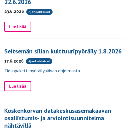
22.6.2026
23.6.2026
Ajankohtaiset
Lue lisää
Seitsemän sillan kulttuuripyöräily 1.8.2026
17.6.2026
Ajankohtaiset
Tietopaketti pyöräilypäivän ohjelmasta
Lue lisää
Koskenkorvan datakeskusasemakaavan
osallistumis- ja arviointisuunnitelma
nähtävillä