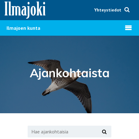
Hyppää sisältöön
Yhteystiedot
Avaa v
Ilmajoen kunta
Ajankohtaista