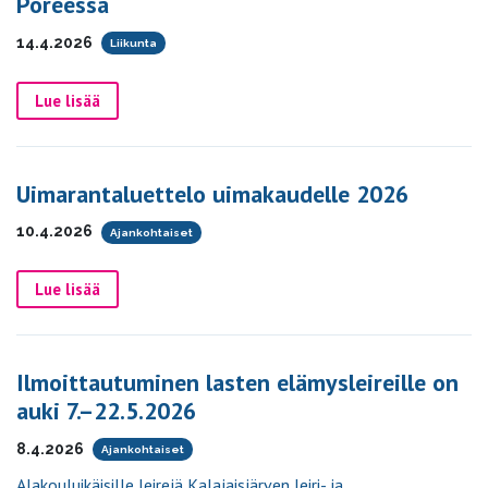
Poreessa
14.4.2026
Liikunta
Lue lisää
Uimarantaluettelo uimakaudelle 2026
10.4.2026
Ajankohtaiset
Lue lisää
Ilmoittautuminen lasten elämysleireille on
auki 7.–22.5.2026
8.4.2026
Ajankohtaiset
Alakouluikäisille leirejä Kalajaisjärven leiri- ja