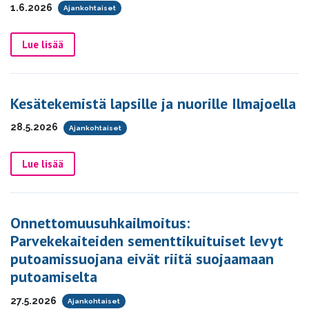
1.6.2026
Ajankohtaiset
Lue lisää
Kesätekemistä lapsille ja nuorille Ilmajoella
28.5.2026
Ajankohtaiset
Lue lisää
Onnettomuusuhkailmoitus:
Parvekekaiteiden sementtikuituiset levyt
putoamissuojana eivät riitä suojaamaan
putoamiselta
27.5.2026
Ajankohtaiset