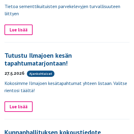
Tietoa sementtikuituisten parvekelevyjen turvallisuuteen
liittyen
Lue lisää
Tutustu Ilmajoen kesän
tapahtumatarjontaan!
27.5.2026
Ajankohtaiset
Kokosimme Ilmajoen kesätapahtumat yhteen listaan. Valitse
rientosi täältä!
Lue lisää
Kunnanhallituksen kokoustiedote