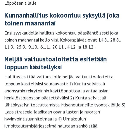
Löppösen tilalle.
Kunnanhallitus kokoontuu syksyllä joka
toinen maanantai
Ensi syyskaudella hallitus kokoontuu pääsääntöisesti joka
toinen maanantai kello viisi. Kokouspäivät ovat 14.8., 28.8.,
11.9., 25.9., 9.10., 6.11., 20.11., 4.12. ja 18.12.
Neljää valtuustoaloitetta esitetään
loppuun käsitellyksi
Hallitus esittää valtuustolle neljää valtuustoaloitetta
loppuun käsitellyksi seuraavasti: 1) Kunta selvittää
anonyymin rekrytoinnin käyttöönottoa ja antaa asian
henkilöstöjaoston päätettäväksi 2) Kunta selvittää
lähtökyselyn toteuttamista irtisanoutuneille työntekijöille 3)
Lapsistrategia laaditaan osana lasten ja nuorten
hyvinvointisuunnitelmaa ja 4) Uimakoulun
ilmoittautumisjärjestelmä halutaan sähköistää.