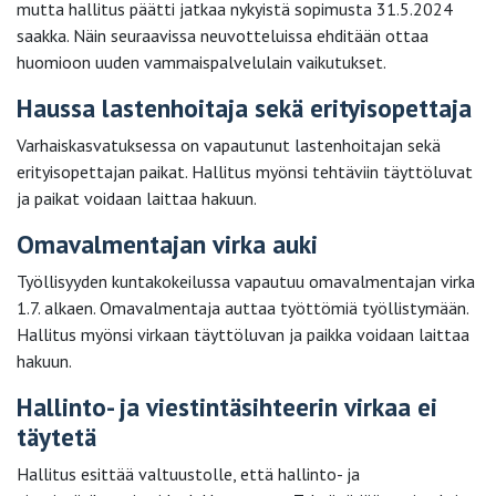
mutta hallitus päätti jatkaa nykyistä sopimusta 31.5.2024
saakka. Näin seuraavissa neuvotteluissa ehditään ottaa
huomioon uuden vammaispalvelulain vaikutukset.
Haussa lastenhoitaja sekä erityisopettaja
Varhaiskasvatuksessa on vapautunut lastenhoitajan sekä
erityisopettajan paikat. Hallitus myönsi tehtäviin täyttöluvat
ja paikat voidaan laittaa hakuun.
Omavalmentajan virka auki
Työllisyyden kuntakokeilussa vapautuu omavalmentajan virka
1.7. alkaen. Omavalmentaja auttaa työttömiä työllistymään.
Hallitus myönsi virkaan täyttöluvan ja paikka voidaan laittaa
hakuun.
Hallinto- ja viestintäsihteerin virkaa ei
täytetä
Hallitus esittää valtuustolle, että hallinto- ja