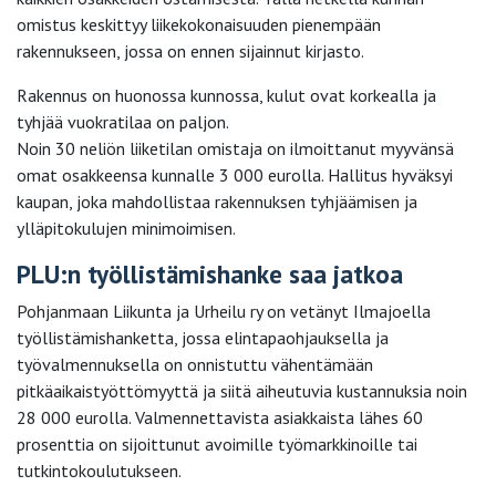
omistus keskittyy liikekokonaisuuden pienempään
rakennukseen, jossa on ennen sijainnut kirjasto.
Rakennus on huonossa kunnossa, kulut ovat korkealla ja
tyhjää vuokratilaa on paljon.
Noin 30 neliön liiketilan omistaja on ilmoittanut myyvänsä
omat osakkeensa kunnalle 3 000 eurolla. Hallitus hyväksyi
kaupan, joka mahdollistaa rakennuksen tyhjäämisen ja
ylläpitokulujen minimoimisen.
PLU:n työllistämishanke saa jatkoa
Pohjanmaan Liikunta ja Urheilu ry on vetänyt Ilmajoella
työllistämishanketta, jossa elintapaohjauksella ja
työvalmennuksella on onnistuttu vähentämään
pitkäaikaistyöttömyyttä ja siitä aiheutuvia kustannuksia noin
28 000 eurolla. Valmennettavista asiakkaista lähes 60
prosenttia on sijoittunut avoimille työmarkkinoille tai
tutkintokoulutukseen.