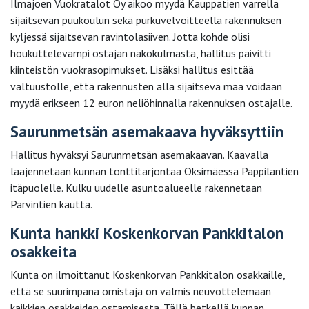
Ilmajoen Vuokratalot Oy aikoo myydä Kauppatien varrella
sijaitsevan puukoulun sekä purkuvelvoitteella rakennuksen
kyljessä sijaitsevan ravintolasiiven. Jotta kohde olisi
houkuttelevampi ostajan näkökulmasta, hallitus päivitti
kiinteistön vuokrasopimukset. Lisäksi hallitus esittää
valtuustolle, että rakennusten alla sijaitseva maa voidaan
myydä erikseen 12 euron neliöhinnalla rakennuksen ostajalle.
Saurunmetsän asemakaava hyväksyttiin
Hallitus hyväksyi Saurunmetsän asemakaavan. Kaavalla
laajennetaan kunnan tonttitarjontaa Oksimäessä Pappilantien
itäpuolelle. Kulku uudelle asuntoalueelle rakennetaan
Parvintien kautta.
Kunta hankki Koskenkorvan Pankkitalon
osakkeita
Kunta on ilmoittanut Koskenkorvan Pankkitalon osakkaille,
että se suurimpana omistaja on valmis neuvottelemaan
kaikkien osakkeiden ostamisesta. Tällä hetkellä kunnan