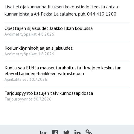
Lisätietoja kunnanhallituksen kokoustiedotteesta antaa
kunnanjohtaja Ari-Pekka Laitalainen, puh. 044 419 1200
Opettajien sijaisuudet Jaakko Ilkan koulussa
Avoimet työpaikat
4.8.2026
Koulunkäynninohjaajan sijaisuudet
Avoimet työpaikat
1.8.2026
Kunta saa EU:lta maaseuturahoitusta Ilmajoen keskustan
elävöittäminen -hankkeen valmisteluun
Ajankohtaiset
30.7.2026
Tarjouspyyntö katujen talvikunnossapidosta
Tarjouspyynnöt
30.7.2026
Jaa: