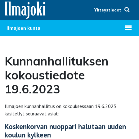
Hyppää sisältöön
Yhteystiedot
Avaa v
Ilmajoen kunta
Kunnanhallituksen
kokoustiedote
19.6.2023
Ilmajoen kunnanhallitus on kokouksessaan 19.6.2023
käsitellyt seuraavat asiat:
Koskenkorvan nuoppari halutaan uuden
koulun kylkeen