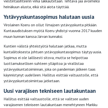
viestintäsihteerin virka lakkautetaan. Tehtävä jää avoimeksi
heinäkuun alusta, eikä sitä aiota täyttää.
Ystävyyskuntasopimus halutaan uusia
Virolainen Koeru on ollut Ilmajoen ystävyyskunta pitkään.
Kuntauudistuksen myötä Koeru yhdistyi vuonna 2017 kuuden
muun kunnan kanssa Järvan kunnaksi.
Kuntien välistä yhteistyötä halutaan jatkaa, mutta
kuntaliitoksesta johtuen ystävyyskuntasopimus täytyy uusia.
Sopimus ei ole laillisesti sitova, mutta se helpottaa
luottamuksellisen suhteen ylläpitoa ja virallistaa
ystävyyskuntatoiminnan, joka on pandemian jälkeen taas
käynnistynyt uudelleen. Hallitus esittää valtuustolle, että
ystävyyskuntatoimintaa jatketaan.
Uusi varajäsen tekniseen lautakuntaan
Hallitus esittää valtuustolle, että se valitsee uuden
varajäsenen tekniseen lautakuntaan menehtyneen Markku