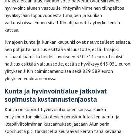
JIK ky ajetaan alas, nyt kun sote-palvelut ovat siirtyneet
hyvinvointialueen vastuulle. Yhtymän viimeinen tilinpäätös
hyväksytään loppuvuodesta Ilmajoen ja Kurikan
valtuustoissa. Ennen sitä JIKin alijäämät täytyy kuitenkin
kattaa.
Ilmajoen kunta ja Kurikan kaupunki ovat neuvotelleet asiasta.
Sen pohjalta hallitus esittää valtuustolle, että Ilmajoki
ottaa alijäämistä hoidettavakseen 330 711 euroa. Lisäksi
hallitus esittää valtuustolle, että se hyväksyy 645 051 euron
ylityksen JIKin toimintamenoissa sekä 829 589 euron
ylityksen vuokramenoissa.
Kunta ja hyvinvointialue jatkoivat
sopimusta kustannustenjaosta
Kunta on sopinut hyvinvointialueen kanssa, kuinka
erityishuollon piirissä olevien peruskoululaisten aamu- ja
iltapäivätoiminnan kustannukset jaetaan. Alun perin
sopimusta piti tarkastella seuraavan kerran tänä keväänä,