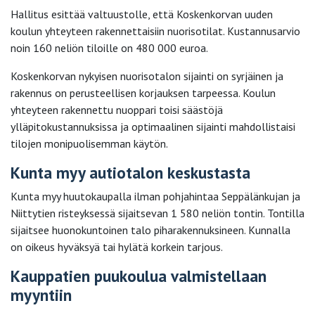
Hallitus esittää valtuustolle, että Koskenkorvan uuden
koulun yhteyteen rakennettaisiin nuorisotilat. Kustannusarvio
noin 160 neliön tiloille on 480 000 euroa.
Koskenkorvan nykyisen nuorisotalon sijainti on syrjäinen ja
rakennus on perusteellisen korjauksen tarpeessa. Koulun
yhteyteen rakennettu nuoppari toisi säästöjä
ylläpitokustannuksissa ja optimaalinen sijainti mahdollistaisi
tilojen monipuolisemman käytön.
Kunta myy autiotalon keskustasta
Kunta myy huutokaupalla ilman pohjahintaa Seppälänkujan ja
Niittytien risteyksessä sijaitsevan 1 580 neliön tontin. Tontilla
sijaitsee huonokuntoinen talo piharakennuksineen. Kunnalla
on oikeus hyväksyä tai hylätä korkein tarjous.
Kauppatien puukoulua valmistellaan
myyntiin