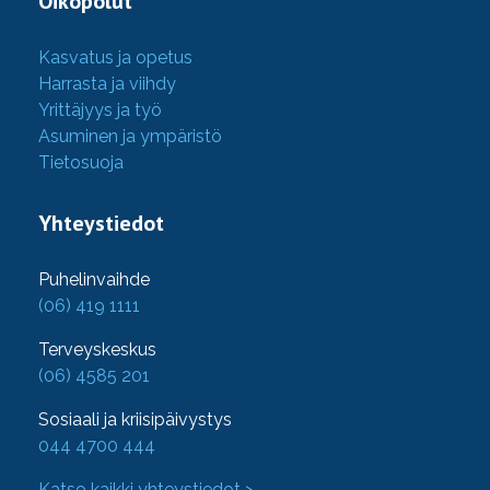
Oikopolut
Kasvatus ja opetus
Harrasta ja viihdy
Yrittäjyys ja työ
Asuminen ja ympäristö
Tietosuoja
Yhteystiedot
Puhelinvaihde
(06) 419 1111
Terveyskeskus
(06) 4585 201
Sosiaali ja kriisipäivystys
044 4700 444
Katso kaikki yhteystiedot >