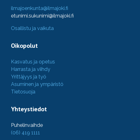
ilmajoenkunta@ilmajoki.fi
etunimi.sukunimi@ilmajoki.fi
Osallistu ja vaikuta
Oikopolut
Kasvatus ja opetus
Harrasta ja viihdy
Yrittäjyys ja työ
Asuminen ja ympäristö
Tietosuoja
Yhteystiedot
Puhelinvaihde
(06) 419 1111