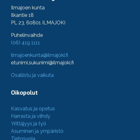
Ilmajoen kunta
Ilkantie 18
PL 23, 60801 ILMAJOKI
Puhelinvaihde
(06) 419 1111
ilmajoenkunta@ilmajoki.fi
etunimi.sukunimi@ilmajoki.fi
Osallistu ja vaikuta
Oikopolut
Kasvatus ja opetus
Harrasta ja viihdy
Yrittäjyys ja työ
Asuminen ja ympäristö
Tietosuoja