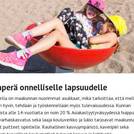
perä onnelliselle lapsuudelle
ella on maakunnan nuorimmat asukkaat, mikä tarkoittaa, että meil
n hyvin, tehdään ja työskennellään myös tulevaisuudessa. Kunnan
ista alle 14-vuotiaita on noin 20 %. Asiakastyytyväisyydessä huipp
varhaiskasvatus sekä laaja kouluverkko ja lukio tarjoavat maakunn
 puitteet opintielle. Rauhallinen kasvuympäristö, kaveripiiri sekä