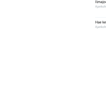
Ilmajo
Ajankoh
Hae ke
Ajankoh