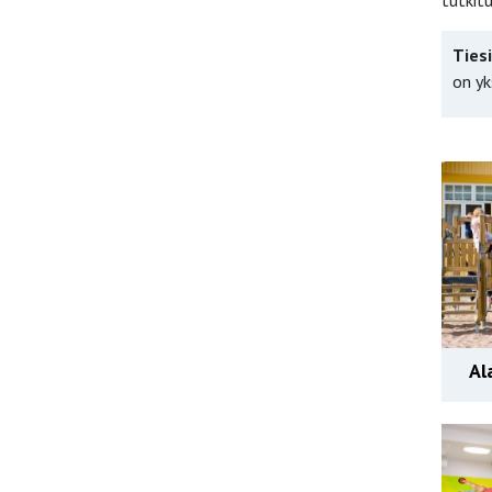
tutkit
Ties
on yk
Al