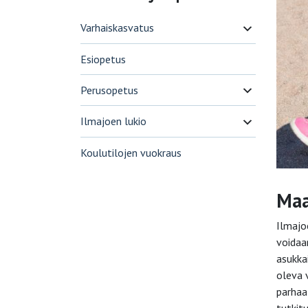
Varhaiskasvatus
Esiopetus
Perusopetus
Ilmajoen lukio
Koulutilojen vuokraus
Maa
Ilmajo
voidaa
asukka
oleva 
parhaat