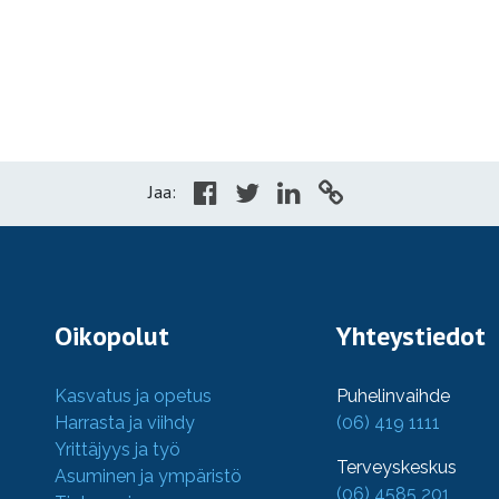
Jaa:
Oikopolut
Yhteystiedot
Kasvatus ja opetus
Puhelinvaihde
Harrasta ja viihdy
(06) 419 1111
Yrittäjyys ja työ
Terveyskeskus
Asuminen ja ympäristö
(06) 4585 201