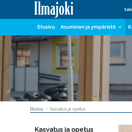
Hyppää sisältöön
Säh
Etusivu
Asuminen ja ympäristö
K
Etusivu
Kasvatus ja opetus
Kasvatus ja opetus