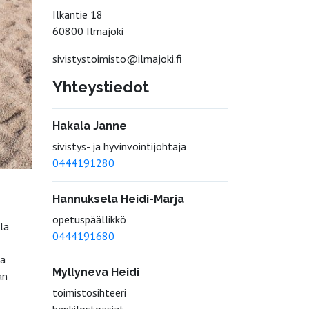
Ilkantie 18
60800 Ilmajoki
sivistystoimisto@ilmajoki.fi
Yhteystiedot
Hakala Janne
sivistys- ja hyvinvointijohtaja
0444191280
Hannuksela Heidi-Marja
opetuspäällikkö
lä
0444191680
ua
Myllyneva Heidi
an
toimistosihteeri