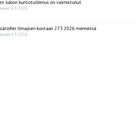
en lukion kuntotutkimus on valmistunut
taiset
6.3.2026
sätöihin Ilmajoen kuntaan 27.3.2026 mennessä
taiset
5.3.2026