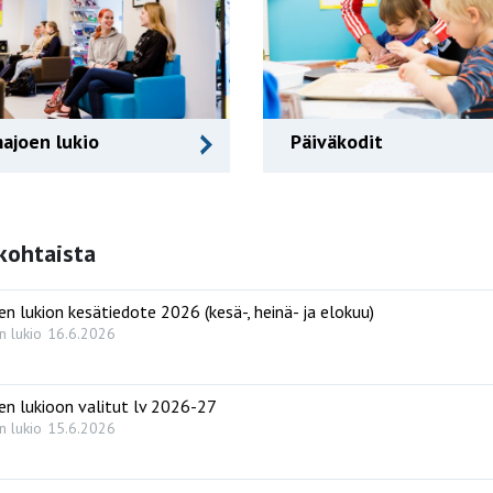
majoen lukio
Päiväkodit
kohtaista
en lukion kesätiedote 2026 (kesä-, heinä- ja elokuu)
n lukio
16.6.2026
en lukioon valitut lv 2026-27
n lukio
15.6.2026