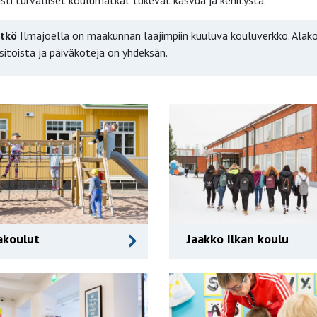
usti turvalliset koulumatkat tukevat kasvua ja kehitystä.
itkö
Ilmajoella on maakunnan laajimpiin kuuluva kouluverkko. Alak
sitoista ja päiväkoteja on yhdeksän.
akoulut
Jaakko Ilkan koulu