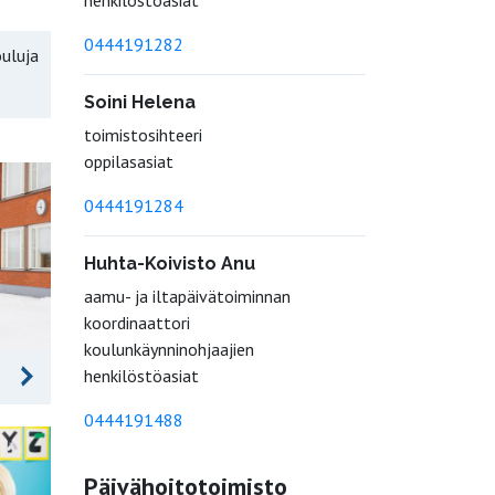
henkilöstöasiat
0444191282
ouluja
Soini Helena
toimistosihteeri
oppilasasiat
0444191284
Huhta-Koivisto Anu
aamu- ja iltapäivätoiminnan
koordinaattori
koulunkäynninohjaajien
henkilöstöasiat
0444191488
Päivähoitotoimisto