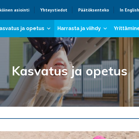
köinen asiointi
Yhteystiedot
Päätöksenteko
In Englis
asvatus ja opetus
Harrasta ja viihdy
Yrittämine
Kasvatus ja opetus